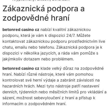
Zákaznická podpora a
zodpovědné hraní
betonred casino cz
nabízí kvalitní zákaznickou
podporu, která je vám k dispozici 24/7. Můžete
kontaktovat zákaznickou podporu prostřednictvím live
chatu, emailu nebo telefonu. Zákaznická podpora je k
dispozici v několika jazycích, a ráda vám pomůže s
jakýmkoliv dotazem nebo problémem.
betonred casino cz
klade velký důraz na zodpovědné
hraní. Nabízí různé nástroje, které vám pomohou
kontrolovat své herní výdaje a zabránit závislosti na
hazardních hrách. Mezi tyto nástroje patří nastavení
denních, týdenních nebo měsíčních limitů pro vkládání a
sázení, možnost sebevyloučení z hraní a přístup k
informacím o zodpovědném hraní.