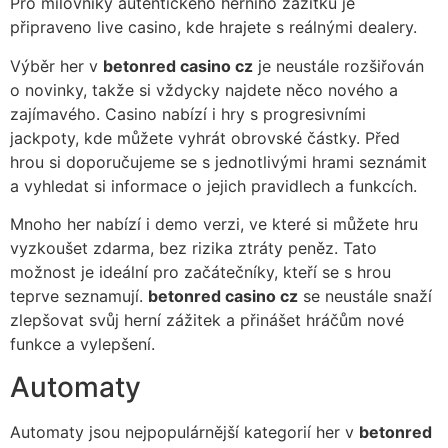
Pro milovníky autentického herního zážitku je
připraveno live casino, kde hrajete s reálnými dealery.
Výběr her v
betonred casino cz
je neustále rozšiřován
o novinky, takže si vždycky najdete něco nového a
zajímavého. Casino nabízí i hry s progresivními
jackpoty, kde můžete vyhrát obrovské částky. Před
hrou si doporučujeme se s jednotlivými hrami seznámit
a vyhledat si informace o jejich pravidlech a funkcích.
Mnoho her nabízí i demo verzi, ve které si můžete hru
vyzkoušet zdarma, bez rizika ztráty peněz. Tato
možnost je ideální pro začátečníky, kteří se s hrou
teprve seznamují.
betonred casino cz
se neustále snaží
zlepšovat svůj herní zážitek a přinášet hráčům nové
funkce a vylepšení.
Automaty
Automaty jsou nejpopulárnější kategorií her v
betonred