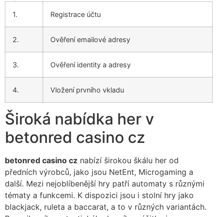
1.
Registrace účtu
2.
Ověření emailové adresy
3.
Ověření identity a adresy
4.
Vložení prvního vkladu
Široká nabídka her v
betonred casino cz
betonred casino cz
nabízí širokou škálu her od
předních výrobců, jako jsou NetEnt, Microgaming a
další. Mezi nejoblíbenější hry patří automaty s různými
tématy a funkcemi. K dispozici jsou i stolní hry jako
blackjack, ruleta a baccarat, a to v různých variantách.