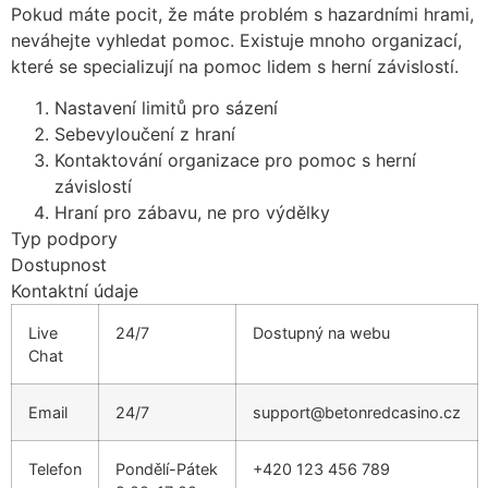
Pokud máte pocit, že máte problém s hazardními hrami,
neváhejte vyhledat pomoc. Existuje mnoho organizací,
které se specializují na pomoc lidem s herní závislostí.
Nastavení limitů pro sázení
Sebevyloučení z hraní
Kontaktování organizace pro pomoc s herní
závislostí
Hraní pro zábavu, ne pro výdělky
Typ podpory
Dostupnost
Kontaktní údaje
Live
24/7
Dostupný na webu
Chat
Email
24/7
support@betonredcasino.cz
Telefon
Pondělí-Pátek
+420 123 456 789