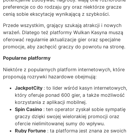
preferencje co do rodzaju gry oraz niektórze gracze
cenią sobie ekscytację wynikającą z szybkości.
Przede wszystkim, grający szukają atrakcji i nowych
wrażeń. Dlatego też platformy Wulkan Kasyna muszą
oferować regularnie aktualizacje gier oraz specjalne
promocje, aby zachęcić graczy do powrotu na stronę.
Popularne platformy
Niektóre z popularnych platform internetowych, które
proponują rozrywki hazardowe obejmują:
JackpotCity
: to lider wśród kasyn internetowych,
który oferuje ponad 600 gier, a także możliwość
korzystania z aplikacji mobilnej.
Spin Casino
: ten operator zyskał sobie sympatię
graczy dzięki swojej wielorakiej promocji oraz
ofercie nielimitowanej sumy do wpływu.
Ruby Fortune
: ta platforma jest znana ze swoich