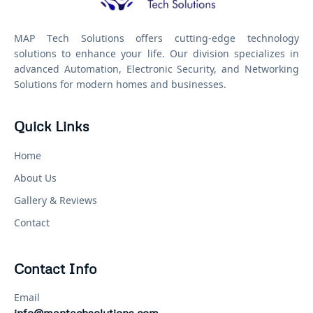
MAP Tech Solutions offers cutting-edge technology
solutions to enhance your life. Our division specializes in
advanced Automation, Electronic Security, and Networking
Solutions for modern homes and businesses.
Quick Links
Home
About Us
Gallery & Reviews
Contact
Contact Info
Email