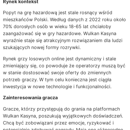
Rynek kontekst
Popyt na grę hazardową jest stale rosnący wśród
mieszkańców Polski. Według danych z 2022 roku około
70% dorosłych osób w wieku 18-65 lat chciałoby
zaangażować się w gry hazardowe. Wulkan Kasyna
wyraźnie staje się atrakcyjnym rozwiązaniem dla ludzi
szukających nowej formy rozrywki.
Rynek grzy losowych online jest dynamiczny i stale
zmieniający się, co powoduje że operatorzy muszą być
w stanie dostosować swoje oferty do zmiennych
potrzeb graczy. W tym celu konieczna jest ciągła
inwestycja w nowe technologie i funkcjonalności.
Zainteresowania gracza
Gracze, którzy przystępują do grania na platformach
Wulkan Kasyna, poszukują wyjątkowych doświadczeń.
Chcą być zobowiązani przez emocje, ryzykować i
potencjalnie zdobywać nagrody. Mają one różnorodne