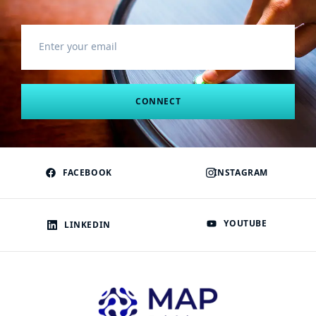
CONNECT
FACEBOOK
INSTAGRAM
YOUTUBE
LINKEDIN