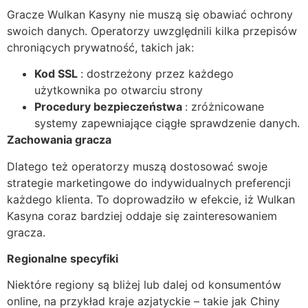
Gracze Wulkan Kasyny nie muszą się obawiać ochrony
swoich danych. Operatorzy uwzględnili kilka przepisów
chroniących prywatność, takich jak:
Kod SSL
: dostrzeżony przez każdego
użytkownika po otwarciu strony
Procedury bezpieczeństwa
: zróżnicowane
systemy zapewniające ciągłe sprawdzenie danych.
Zachowania gracza
Dlatego też operatorzy muszą dostosować swoje
strategie marketingowe do indywidualnych preferencji
każdego klienta. To doprowadziło w efekcie, iż Wulkan
Kasyna coraz bardziej oddaje się zainteresowaniem
gracza.
Regionalne specyfiki
Niektóre regiony są bliżej lub dalej od konsumentów
online, na przykład kraje azjatyckie – takie jak Chiny