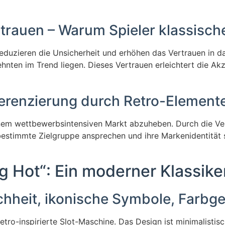
ertrauen – Warum Spieler klassis
duzieren die Unsicherheit und erhöhen das Vertrauen in das 
hnten im Trend liegen. Dieses Vertrauen erleichtert die Ak
fferenzierung durch Retro-Element
 einem wettbewerbsintensiven Markt abzuheben. Durch die 
bestimmte Zielgruppe ansprechen und ihre Markenidentität 
ing Hot“: Ein moderner Klassik
chheit, ikonische Symbole, Farbge
Retro-inspirierte Slot-Maschine. Das Design ist minimalistisc