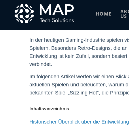
Warum Retro-Desi
AB
HOME
US
beeinflussen
In der heutigen Gaming-Industrie spielen 
Spielern. Besonders Retro-Designs, die an 
Entwicklung ist kein Zufall, sondern basier
verbindet.
Im folgenden Artikel werfen wir einen Blick
aktuellen Spielen und beleuchten, warum d
bekannten Spiel „Sizzling Hot“, die Prinzip
Inhaltsverzeichnis
Historischer Überblick über die Entwicklun