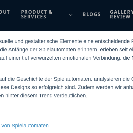
gns den Erfolg moderne
OUT
PRODUCT &
GALLER
BLOGS
SERVICES
REVIEW
visuelle und gestalterische Elemente eine entscheidend
die Anfänge der Spielautomaten erinnern, erleben seit 
t auf einer tief verwurzelten emotionalen Verbindung, di
 auf die Geschichte der Spielautomaten, analysieren die 
iese Designs so erfolgreich sind. Zudem werden wir anh
ien hinter diesem Trend verdeutlichen.
g von Spielautomaten