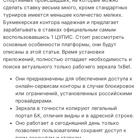
Спортивных происшедших, на которые можно
сделать ставку весьма много, кроме стандартных
турниров имеется меньшее количество мелких.
Букмекерская контора надежная и предлагает
зарабатывать в ставках официальным самым
воспользовавшись 1 ЦУПИС. Стоит рассмотреть
основные особенности платформы, они будут
описаны а этой статье. Время установки
приложений, полностью отпадает необходимость и
поиске актуального только рабочего зеркала 1xBet.
Они предназначены для обеспечения доступа к
онлайн-сервисам конторы в случае блокировок
или ограничений, установленных российскими
провайдерами.
Зеркала в точности копируют легальный
портал БК, отличия видны и в адресной строке.
Оно работает а сегодняшний день только
позволяет пользователям сохранят доступ к
веем аккаунтам и ставкам.