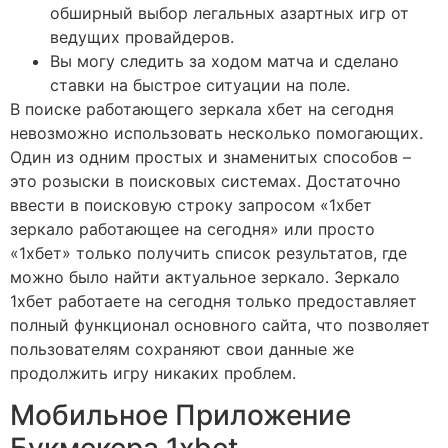
обширный выбор легальных азартных игр от
ведущих провайдеров.
Вы могу следить за ходом матча и сделано
ставки на быстрое ситуации на поле.
В поиске работающего зеркала хбет на сегодня
невозможно использовать несколько помогающих.
Один из одним простых и знаменитых способов –
это розыски в поисковых системах. Достаточно
ввести в поисковую строку запросом «1хбет
зеркало работающее на сегодня» или просто
«1хбет» только получить список результатов, где
можно было найти актуальное зеркало. Зеркало
1хбет работаете на сегодня только предоставляет
полный функционал основного сайта, что позволяет
пользователям сохраняют свои данные же
продолжить игру никаких проблем.
Мобильное Приложение