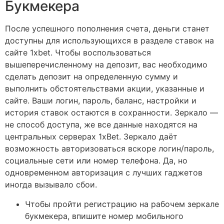
Букмекера
После успешного пополнения счета, деньги станет
доступны для использующихся в разделе ставок на
сайте 1xbet. Чтобы воспользоваться
вышеперечисленному на депозит, вас необходимо
сделать депозит на определенную сумму и
выполнить обстоятельствами акции, указанные и
сайте. Ваши логин, пароль, баланс, настройки и
история ставок остаются в сохранности. Зеркало —
не способ доступа, же все данные находятся на
центральных серверах 1xBet. Зеркало даёт
возможность авторизоваться вскоре логин/пароль,
социальные сети или номер телефона. Да, но
одновременном авторизация с лучших гаджетов
иногда вызывало сбои.
Чтобы пройти регистрацию на рабочем зеркале
букмекера, впишите номер мобильного