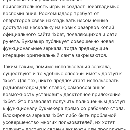
привлекательность игры и создает неизгладимые
воспоминания. Роскомнадзор требует от
операторов связи накладывать несомненные
доступа на нескольку из новых резервов копий
официального сайта 1xbet, появляющихся и сети
рунета. Букмекер публикует совершенно новая
функциональные зеркала, тогда предыдущие
итерации оригинальный сайта закрываются.
Таким таким, помимо использования зеркала,
существуют и те удобные способы иметь доступ к
1хбет. Для тех, никто предпочитает использовать
радиовыходом для ставок, самоосознанная
возможность установить десктопное приложение
1хбет. Это позволяет получить полноценным доступ
к функционалу букмекера прямо со рабочего стола.
Блокировка зеркала 1хбет либо быть проблемой
усовершенство многих пользователей, их хотят
получить доступ к своему аккаунту или продолжить