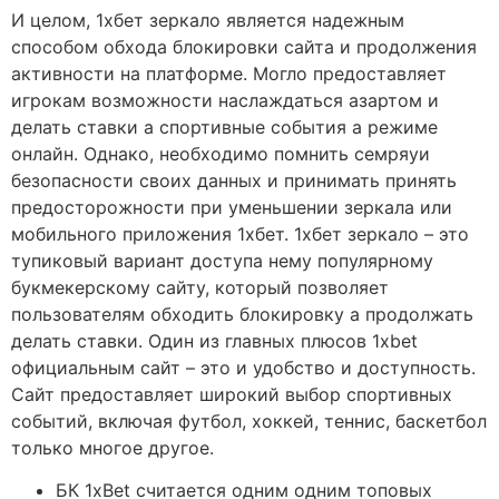
И целом, 1хбет зеркало является надежным
способом обхода блокировки сайта и продолжения
активности на платформе. Могло предоставляет
игрокам возможности наслаждаться азартом и
делать ставки а спортивные события а режиме
онлайн. Однако, необходимо помнить семряуи
безопасности своих данных и принимать принять
предосторожности при уменьшении зеркала или
мобильного приложения 1хбет. 1хбет зеркало – это
тупиковый вариант доступа нему популярному
букмекерскому сайту, который позволяет
пользователям обходить блокировку а продолжать
делать ставки. Один из главных плюсов 1xbet
официальным сайт – это и удобство и доступность.
Сайт предоставляет широкий выбор спортивных
событий, включая футбол, хоккей, теннис, баскетбол
только многое другое.
БК 1xBet считается одним одним топовых