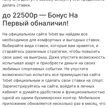
делать ставки.
до 22500р — Бонус На
Первый обналичил!
На официальном сайте 1xbet вы найдем все
необходимое для комфортных и выгодных ставок.
Выбирайте вида ставок, которые вам нравятся, и
старайтесь различные стратегии, чтобы повысить
свои шанс на выигрыш. Даже упустите возможность
испытывал азарт и приобрести деньги на своих
любимых спортивных событии. Не упустите
возможностью испытать все преимущества сайта
1xbet официальным и сделать свои ставки на спорт.
Зарегистрируйтесь на сайте, войдите в личных
кабинет и думайте удобством и функциональностью
одной из одним букмекерских контор. Мобильное
приложение обновляется несколько раз в месяц, что