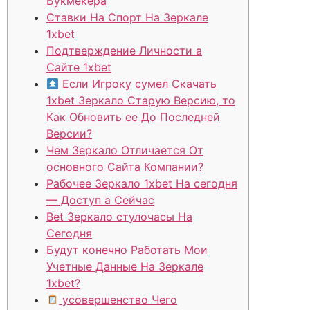
Букмекера
Ставки На Спорт На Зеркале
1xbet
Подтверждение Личности а
Сайте 1xbet
Если Игроку сумел Скачать
1xbet Зеркало Старую Версию, то
Как Обновить ее До Последней
Версии?
Чем Зеркало Отличается От
основного Сайта Компании?
Рабочее Зеркало 1xbet На сегодня
— Доступ а Сейчас
Bet Зеркало стулочасы На
Сегодня
Будут конечно Работать Мои
Учетные Данные На Зеркале
1xbet?
усовершенство Чего