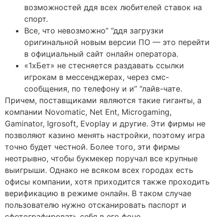
возможностей ддя всех любителей ставок на
спорт.
Все, что невозможно” “ддя загрузки
оригинальной новым версии ПО — это перейти
в официальный сайт онлайн оператора.
«1хБет» не стесняется раздавать ссылки
игрокам в мессенджерах, через смс-
сообщения, по телефону и и” “лайв-чате.
Причем, поставщиками являются такие гиганты, а
компании Novomatic, Net Ent, Microgaming,
Gaminator, Igrosoft, Evoplay и другие. Эти фирмы не
позволяют казино менять настройки, поэтому игра
точно будет честной. Более того, эти фирмы
неотрывно, чтобы букмекер поручал все крупные
выигрыши. Однако не всяком всех городах есть
офисы компании, хотя приходится также проходить
верификацию в режиме онлайн. В таком случае
пользователю нужно отсканировать паспорт и
сфотографировать себя в его фоне.