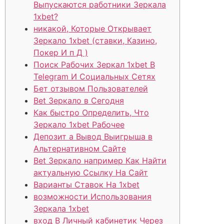
Выпускаются работники Зеркала
1xbet?
никакой, Которые Открывает
Зеркало 1xbet (ставки, Казино,
Покер И п Д )
Поиск Рабочих Зеркал 1xbet В
Telegram И Социальных Сетях
Бет отзывом Пользователей
Bet Зеркало в Сегодня
Как быстро Определить, Что
Зеркало 1xbet Рабочее
Депозит а Вывод Выигрыша в
Альтернативном Сайте
Bet Зеркало например Как Найти
актуальную Ссылку На Сайт
Варианты Ставок На 1xbet
возможности Использования
Зеркала 1xbet
вход В Личный кабинетик Через