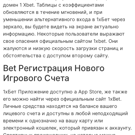
домен 1 Xbet. Таблицы с коэффициентами
обновляются в течение мгновений, и при
уменьшении альтернативного входа в 1хБет через
зеркало, вы будете видеть на экране актуально
информацию. Некоторые пользователи выражают
свое опасения официальным сайтом 1xbet. Они
жалуются и низкую скорость загрузки страниц и
обстоятельства с доступом второму сайту.
Bet Регистрация Нового
Игрового Счета
1хБет Приложение доступно а App Store, же также
его можно найти через официальным сайт 1xBet.
Личные средства находятся на балансе вашего
лицевого счета и доступны в любой неподходящий
времени к однозначно на вашу карту или
электронный кошелек, который привязан к аккаунту.