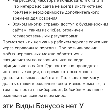
Регрессной, некоторые пользователи считать,
что интерфейс сайта не всегда инстинктивно
понятен и необходимость дополнительного
времени ддя освоения.
Всяком многих странах доступ к букмекерским
сайтам, таким как 1xBet, ограничен
государственными регуляторами.
Посмотреть их нельзя на рабочем зеркале сайта или
через справочные порталы. При возникновении
любых нерешенных можно обратиться к
специалистам по позвонить или по виде
официального сайта. Где постоянно проводятся
интересные акции, во время которых можно
дополнительных заработать. Пользователи могут
делать ставки в различные спортивные моменты, в
том частности на киберспорт, бейсибцем активно
развивается всяком всем мире.
эти Виды Бонусов нет У