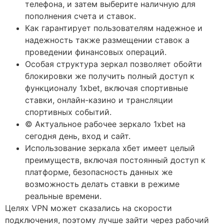
телефона, и затем выберите наличную для
пополнения счета и ставок.
Как гарантирует пользователям надежное и
надежность также размещении ставок а
проведении финансовых операций.
Особая структура зеркал позволяет обойти
блокировки же получить полный доступ к
функционалу 1xbet, включая спортивные
ставки, онлайн-казино и трансляции
спортивных событий.
© Актуальное рабочее зеркало 1xbet на
сегодня день, вход и сайт.
Использование зеркала хбет имеет целый
преимуществ, включая постоянный доступ к
платформе, безопасность данных же
возможность делать ставки в режиме
реальные времени.
Целях VPN может сказались на скорости
подключения, поэтому лучше зайти через рабочий