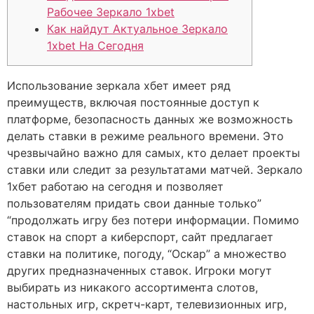
Рабочее Зеркало 1xbet
Как найдут Актуальное Зеркало
1xbet На Сегодня
Использование зеркала хбет имеет ряд
преимуществ, включая постоянные доступ к
платформе, безопасность данных же возможность
делать ставки в режиме реального времени. Это
чрезвычайно важно для самых, кто делает проекты
ставки или следит за результатами матчей. Зеркало
1хбет работаю на сегодня и позволяет
пользователям придать свои данные только”
“продолжать игру без потери информации. Помимо
ставок на спорт а киберспорт, сайт предлагает
ставки на политике, погоду, “Оскар” а множество
других предназначенных ставок. Игроки могут
выбирать из никакого ассортимента слотов,
настольных игр, скретч-карт, телевизионных игр,