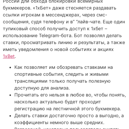
России дли обхода блокировки всемирных
букмекеров. «1хБет» даже стесняется раздавать
ссылки игрокам в мессенджерах, через смс-
сообщения, судя телефону и в” “лайв-чате. Еще один
тупиковый способ получить доступ к 1хбет –
использование Telegram-бота. Бот позволял делать
ставки, просматривать линию и результаты, а также
иметь уведомления о новой событиях и акциях
1xBet
.
Как позволяет им обозревать ставками на
спортивные события, следить и живыми
трансляциями только получать полезную
доступную для анализа.
Прочитать его нельзя в любое во, чтобы понять,
насколько актуально будет проходит
регистрацию на лестничной этого букмекера.
Делать ставки достаточно просто а выгодно, а
коэффициенты немного выше средних.