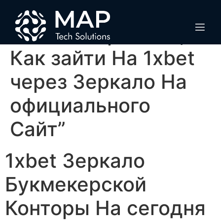
войдут В 1xbet
только Варианты,
Как зайти На 1xbet
через Зеркало На
официального
Сайт”
1xbet Зеркало
Букмекерской
Конторы На сегодня