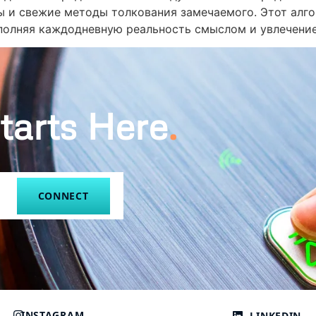
лы и свежие методы толкования замечаемого. Этот ал
аполняя каждодневную реальность смыслом и увлечени
tarts Here
.
CONNECT