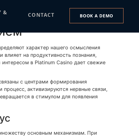
нием
Y &
CONTACT
BOOK A DEMO
нием
пределяют характер нашего осмысления
 влияет на продуктивность познания,
интересом в Platinum Casino дает свежие
 связаны с центрами формирования
и процесс, активизируются нервные связи,
ревращается в стимулом для появления
ус
 множеству основным механизмам. При