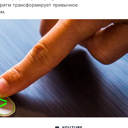
горитм трансформирует привычное
ем.