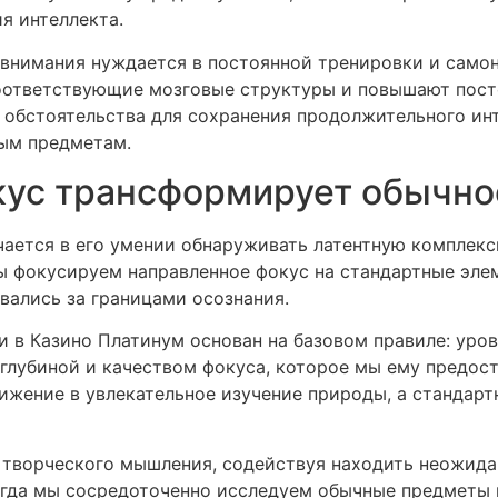
я интеллекта.
внимания нуждается в постоянной тренировки и само
оответствующие мозговые структуры и повышают пос
е обстоятельства для сохранения продолжительного ин
ным предметам.
кус трансформирует обычн
ается в его умении обнаруживать латентную комплексн
ы фокусируем направленное фокус на стандартные эле
вались за границами осознания.
 в Казино Платинум основан на базовом правиле: уро
 глубиной и качеством фокуса, которое мы ему предос
жение в увлекательное изучение природы, а стандарт
р творческого мышления, содействуя находить неожид
огда мы сосредоточенно исследуем обычные предметы 