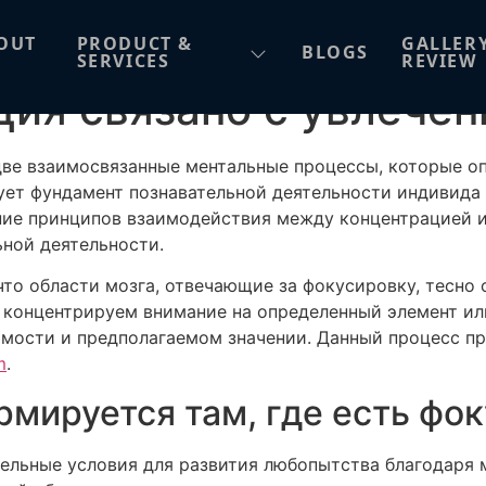
ция связано с увлече
OUT
PRODUCT &
GALLER
BLOGS
SERVICES
REVIEW
ция связано с увлече
две взаимосвязанные ментальные процессы, которые о
ет фундамент познавательной деятельности индивида и
ние принципов взаимодействия между концентрацией и 
ьной деятельности.
что области мозга, отвечающие за фокусировку, тесно
ы концентрируем внимание на определенный элемент ил
имости и предполагаемом значении. Данный процесс п
m
.
мируется там, где есть фок
ельные условия для развития любопытства благодаря