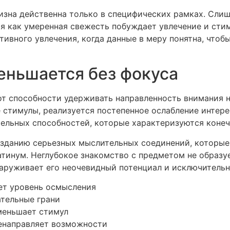
визна действенна только в специфических рамках. Сл
мя как умеренная свежесть побуждает увлечение и сти
ивного увлечения, когда данные в меру понятна, чтобы
еньшается без фокуса
от способности удерживать направленность внимания н
 стимулы, реализуется постепенное ослабление интере
ельных способностей, которые характеризуются конеч
озданию серьезных мыслительных соединений, которы
атинум. Неглубокое знакомство с предметом не образу
наруживает его неочевидный потенциал и исключительн
ет уровень осмысления
ательные грани
меньшает стимул
енаправляет возможности