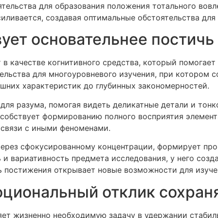
тельства для образования положения тотального вовле
ливается, создавая оптимальные обстоятельства для 
вует основательнее постичь
 в качестве когнитивного средства, который помогает
ельства для многоуровневого изучения, при котором 
ешних характеристик до глубинных закономерностей.
па для разума, помогая видеть деликатные детали и то
особствует формированию полного восприятия элемент
освязи с иными феноменами.
через сфокусированному концентрации, формирует про
 и вариативность предмета исследования, у него созд
ь постижения открывает новые возможности для изуче
оциональный отклик сохран
ет жизненно необходимую задачу в удержании стабил