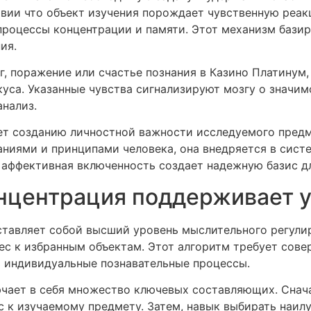
вии что объект изучения порождает чувственную реак
процессы концентрации и памяти. Этот механизм бази
ия.
г, поражение или счастье познания в Казино Платину
уса. Указанные чувства сигнализируют мозгу о значим
анализ.
т созданию личностной важности исследуемого предм
ниями и принципами человека, она внедряется в сист
 аффективная включенность создает надежную базис дл
нцентрация поддерживает 
тавляет собой высший уровень мыслительного регули
рес к избранным объектам. Этот алгоритм требует сов
ь индивидуальные познавательные процессы.
чает в себя множество ключевых составляющих. Снача
с к изучаемому предмету. Затем, навык выбирать наи