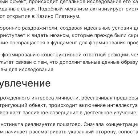
ный объект, происходит детальное исследование его х
данные связи. Подобный механизм активизирует систе
от открытия в Казино Платинум.
оронние раздражители, создавая идеальные условия дл
приступает к видеть нюансы, которые прежде были ск
ние превращается в фундамент для формирования проф
 формированию конструктивной ответной реакции: чем
ультат связан с тем, что дополнительные данные обра
вы для исследования.
 увлечение
рожденного интереса личности, обеспечивая предпосыл
тригующий объект, происходит включение интеллектуа
вращает пассивное созерцание в деятельное изучение.
нстинкта реализуется пошагово. Сначала концентраци
ум начинает рассматривать указанный сторону, сопос