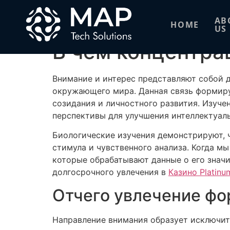
В чем концентра
AB
HOME
US
В чем концентра
Внимание и интерес представляют собой 
окружающего мира. Данная связь формиру
созидания и личностного развития. Изуче
перспективы для улучшения интеллектуал
Биологические изучения демонстрируют, 
стимула и чувственного анализа. Когда м
которые обрабатывают данные о его знач
долгосрочного увлечения в
Казино Platinu
Отчего увлечение фор
Направление внимания образует исключит