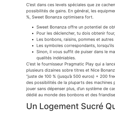
C’est dans ces levels spéciales que ze cachen
possibilités de gains. En général, les equipm
%, Sweet Bonanza optimisera fort.
Sweet Bonanza offre un potentiel de obt
Pour les déclencher, tu dois obtenir four
Les bonbons, raisins, pommes et autres 
Les symboles correspondants, lorsqu’il
Sinon, il vous suffit de puiser dans le
qualités indéniables.
C’est le fournisseur Pragmatic Play qui a lan
plusieurs dizaines sobre titres et Nice Bonan
“juste de 100 % (jusqu’à 500 euros) + 200 fre
des possibilités de la pluparts des machines 
jouer sans dépenser plus, d’un système de ca
dédié au monde des bonbons et des friandise
Un Logement Sucré Qui