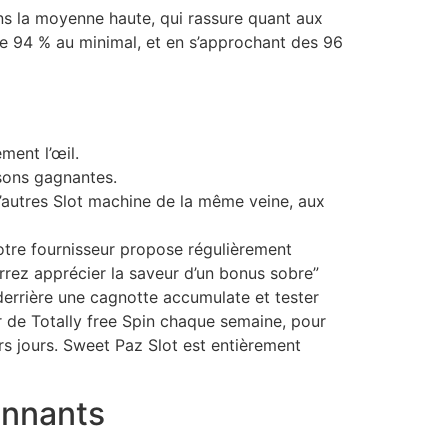
ans la moyenne haute, qui rassure quant aux
de 94 % au minimal, et en s’approchant des 96
ment l’œil.
sons gagnantes.
d’autres Slot machine de la même veine, aux
votre fournisseur propose régulièrement
urrez apprécier la saveur d’un bonus sobre”
derrière une cagnotte accumulate et tester
er de Totally free Spin chaque semaine, pour
s jours. Sweet Paz Slot est entièrement
onnants