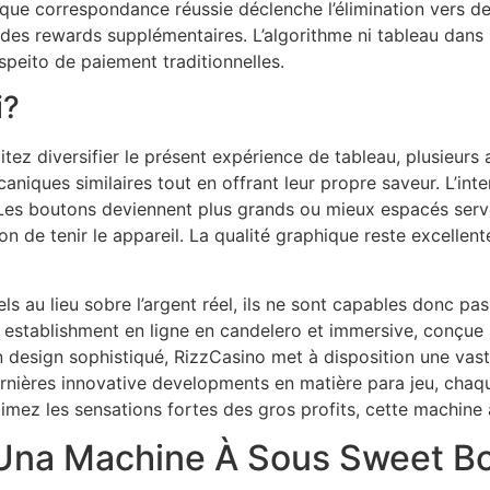
aque correspondance réussie déclenche l’élimination vers 
es rewards supplémentaires. L’algorithme ni tableau dans 
speito de paiement traditionnelles.
i?
z diversifier le présent expérience de tableau, plusieurs al
niques similaires tout en offrant leur propre saveur. L’inte
. Les boutons deviennent plus grands ou mieux espacés serve
çon de tenir le appareil. La qualité graphique reste excell
uels au lieu sobre l’argent réel, ils ne sont capables donc pa
stablishment en ligne en candelero et immersive, conçue po
un design sophistiqué, RizzCasino met à disposition une va
ernières innovative developments en matière para jeu, chaq
 aimez les sensations fortes des gros profits, cette machine à
e Una Machine À Sous Sweet B