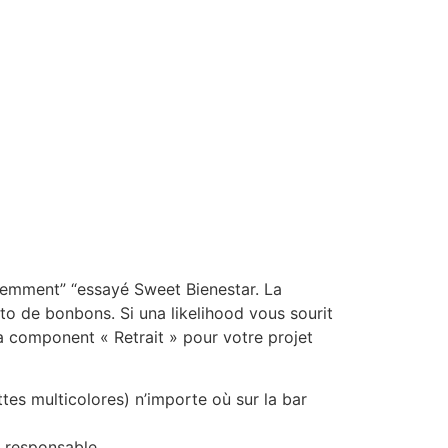
récemment” “essayé Sweet Bienestar. La
to de bonbons. Si una likelihood vous sourit
a component « Retrait » pour votre projet
es multicolores) n’importe où sur la bar
e responsable.