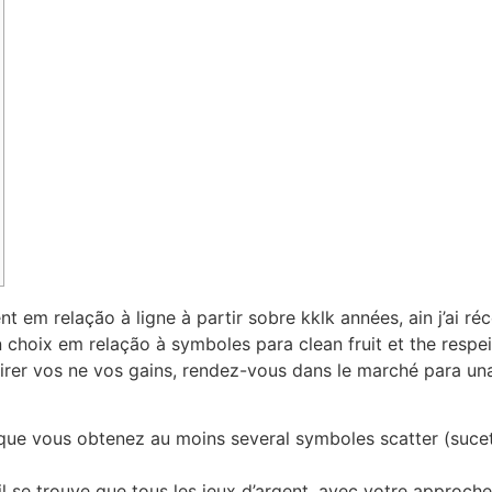
nt em relação à ligne à partir sobre kklk années, ain j’ai 
choix em relação à symboles para clean fruit et the respei
tirer vos ne vos gains, rendez-vous dans le marché para un
sque vous obtenez au moins several symboles scatter (sucett
 il se trouve que tous les jeux d’argent, avec votre approch