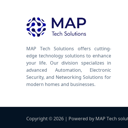
MAP Tech Solutions offers cutting-
edge technology solutions to enhance
your life. Our division specializes in
advanced Automation, Electronic
Security, and Networking Solutions for
modern homes and businesses.
Copyright © 2026 | Powered by MAP Tech solu