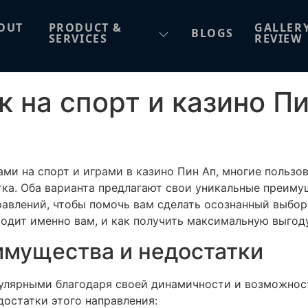
 на спорт и казино Пи
OUT
PRODUCT &
GALLER
BLOGS
SERVICES
REVIEW
 на спорт и казино Пи
ами на спорт и играми в казино Пин Ап, многие пользо
тка. Оба варианта предлагают свои уникальные преимущ
авлений, чтобы помочь вам сделать осознанный выбор
ходит именно вам, и как получить максимальную выгоду
еимущества и недостатки
пулярными благодаря своей динамичности и возможнос
остатки этого направления: