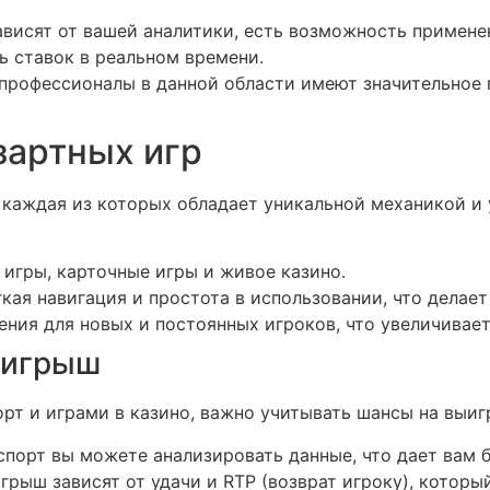
висят от вашей аналитики, есть возможность примене
ь ставок в реальном времени.
 профессионалы в данной области имеют значительное
зартных игр
 каждая из которых обладает уникальной механикой и
 игры, карточные игры и живое казино.
кая навигация и простота в использовании, что делает
ния для новых и постоянных игроков, что увеличивае
ыигрыш
рт и играми в казино, важно учитывать шансы на выиг
спорт вы можете анализировать данные, что дает вам 
рыш зависят от удачи и RTP (возврат игроку), который