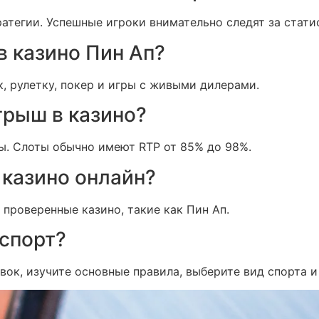
ратегии. Успешные игроки внимательно следят за стат
в казино Пин Ап?
к, рулетку, покер и игры с живыми дилерами.
грыш в казино?
ы. Слоты обычно имеют RTP от 85% до 98%.
в казино онлайн?
 проверенные казино, такие как Пин Ап.
 спорт?
вок, изучите основные правила, выберите вид спорта и