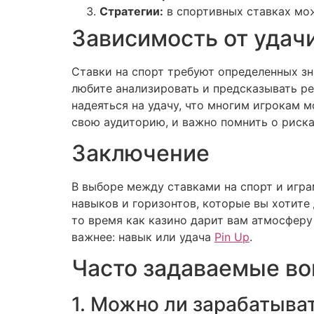
Стратегии:
в спортивных ставках мож
Зависимость от удач
Ставки на спорт требуют определенных зна
любите анализировать и предсказывать ре
надеяться на удачу, что многим игрокам
свою аудиторию, и важно помнить о риска
Заключение
В выборе между ставками на спорт и играм
навыков и горизонтов, которые вы хотите
то время как казино дарит вам атмосферу 
важнее: навык или удача
Pin Up
.
Часто задаваемые во
1. Можно ли зарабатыват