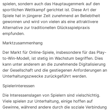
spielen, sondern auch das Hauptaugenmerk auf den
sportlichen Wettkampf gerichtet ist. Diese Art der
Spiele hat in jüngerer Zeit zunehmend an Beliebtheit
gewonnen und wird von vielen als eine attraktivere
Alternative zur traditionellen Glücksspielpraxis
empfunden.
Marktzusammenhang
Der Markt für Online-Spiele, insbesondere für das Play-
to-Win-Modell, ist stetig im Wachstum begriffen. Dies
kann unter anderem an die zunehmende Digitalisierung
der Gesellschaft und die gestiegenen Anforderungen an
Unterhaltungszwecke zurückgeführt werden.
Spielerinteressen
Die Interessenslagen von Spielern sind vielschichtig.
Viele spielen zur Unterhaltung, einige hoffen auf
Gewinne, während andere durch die soziale Verbindung