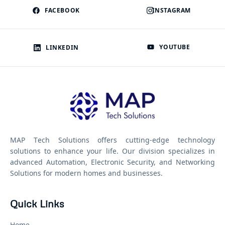
FACEBOOK
INSTAGRAM
YOUTUBE
LINKEDIN
MAP Tech Solutions offers cutting-edge technology
solutions to enhance your life. Our division specializes in
advanced Automation, Electronic Security, and Networking
Solutions for modern homes and businesses.
Quick Links