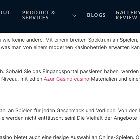
r bei Azur Casino erle
OUT
PRODUCT &
GALLER
BLOGS
SERVICES
REVIEW
ng wie keine andere. Mit einem breiten Spektrum an Spiele
es, was man von einem modernen Kasinobetrieb erwarten kan
ich. Sobald Sie das Eingangsportal passieren haben, werden
 Niveau, mit edlen
Azur Casino casino
Materialien und ein
hl an Spielen für jeden Geschmack und Vorliebe. Von den bel
ie werden nicht enttäuscht sein! Die Vielfalt der Angebote 
asino bietet auch eine riesige Auswahl an Online-Spielen. Ob