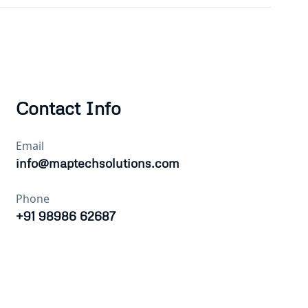
Contact Info
Email
info@maptechsolutions.com
Phone
+91 98986 62687