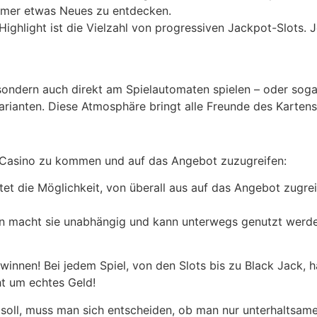
 immer etwas Neues zu entdecken.
Highlight ist die Vielzahl von progressiven Jackpot-Slots
 sondern auch direkt am Spielautomaten spielen – oder soga
arianten. Diese Atmosphäre bringt alle Freunde des Karten
r Casino zu kommen und auf das Angebot zuzugreifen:
etet die Möglichkeit, von überall aus auf das Angebot zugre
en macht sie unabhängig und kann unterwegs genutzt werde
innen! Bei jedem Spiel, von den Slots bis zu Black Jack, h
ht um echtes Geld!
n soll, muss man sich entscheiden, ob man nur unterhalts