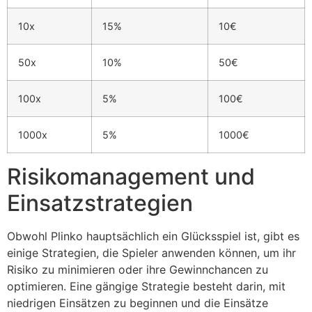
10x
15%
10€
50x
10%
50€
100x
5%
100€
1000x
5%
1000€
Risikomanagement und
Einsatzstrategien
Obwohl Plinko hauptsächlich ein Glücksspiel ist, gibt es
einige Strategien, die Spieler anwenden können, um ihr
Risiko zu minimieren oder ihre Gewinnchancen zu
optimieren. Eine gängige Strategie besteht darin, mit
niedrigen Einsätzen zu beginnen und die Einsätze