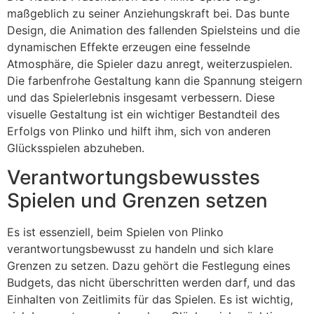
maßgeblich zu seiner Anziehungskraft bei. Das bunte
Design, die Animation des fallenden Spielsteins und die
dynamischen Effekte erzeugen eine fesselnde
Atmosphäre, die Spieler dazu anregt, weiterzuspielen.
Die farbenfrohe Gestaltung kann die Spannung steigern
und das Spielerlebnis insgesamt verbessern. Diese
visuelle Gestaltung ist ein wichtiger Bestandteil des
Erfolgs von Plinko und hilft ihm, sich von anderen
Glücksspielen abzuheben.
Verantwortungsbewusstes
Spielen und Grenzen setzen
Es ist essenziell, beim Spielen von Plinko
verantwortungsbewusst zu handeln und sich klare
Grenzen zu setzen. Dazu gehört die Festlegung eines
Budgets, das nicht überschritten werden darf, und das
Einhalten von Zeitlimits für das Spielen. Es ist wichtig,