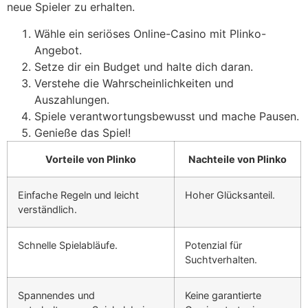
neue Spieler zu erhalten.
Wähle ein seriöses Online-Casino mit Plinko-
Angebot.
Setze dir ein Budget und halte dich daran.
Verstehe die Wahrscheinlichkeiten und
Auszahlungen.
Spiele verantwortungsbewusst und mache Pausen.
Genieße das Spiel!
Vorteile von Plinko
Nachteile von Plinko
Einfache Regeln und leicht
Hoher Glücksanteil.
verständlich.
Schnelle Spielabläufe.
Potenzial für
Suchtverhalten.
Spannendes und
Keine garantierte