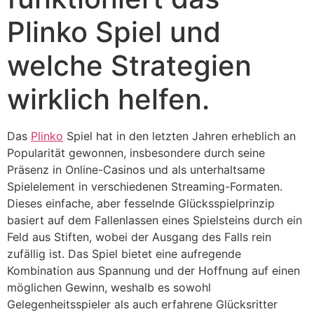
Plinko Spiel und
welche Strategien
wirklich helfen.
Das
Plinko
Spiel hat in den letzten Jahren erheblich an
Popularität gewonnen, insbesondere durch seine
Präsenz in Online-Casinos und als unterhaltsame
Spielelement in verschiedenen Streaming-Formaten.
Dieses einfache, aber fesselnde Glücksspielprinzip
basiert auf dem Fallenlassen eines Spielsteins durch ein
Feld aus Stiften, wobei der Ausgang des Falls rein
zufällig ist. Das Spiel bietet eine aufregende
Kombination aus Spannung und der Hoffnung auf einen
möglichen Gewinn, weshalb es sowohl
Gelegenheitsspieler als auch erfahrene Glücksritter