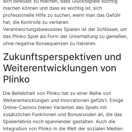
sich bewusst zu machen, dass Glücksspiele süchtig
machen können und dass es wichtig ist, sich
professionelle Hilfe zu suchen, wenn man das Gefühl
hat, die Kontrolle zu verlieren.
Verantwortungsbewusstes Spielen ist der Schlüssel, um
das Plinko Spiel als Form der Unterhaltung zu genießen,
ohne negative Konsequenzen zu riskieren.
Zukunftsperspektiven und
Weiterentwicklungen von
Plinko
Die Beliebtheit von Plinko hat zu einer Reihe von
Weiterentwicklungen und Innovationen geführt. Einige
Online-Casinos bieten Varianten des Spiels mit
zusätzlichen Funktionen und Bonusrunden an, die das
Spielerlebnis noch spannender gestalten. Auch die
Integration von Plinko in die Welt der sozialen Medien