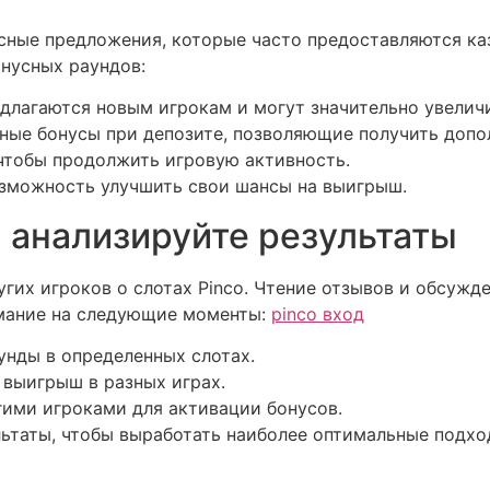
сные предложения, которые часто предоставляются каз
нусных раундов:
лагаются новым игрокам и могут значительно увеличи
ные бонусы при депозите, позволяющие получить допо
чтобы продолжить игровую активность.
озможность улучшить свои шансы на выигрыш.
и анализируйте результаты
угих игроков о слотах Pinco. Чтение отзывов и обсуж
имание на следующие моменты:
pinco вход
унды в определенных слотах.
 выигрыш в разных играх.
гими игроками для активации бонусов.
ьтаты, чтобы выработать наиболее оптимальные подход