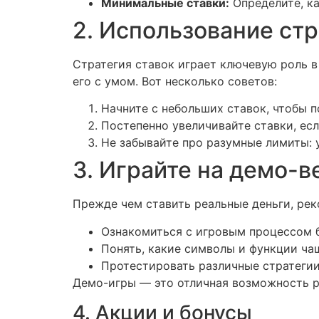
Минимальные ставки:
Определите, ка
2. Использование стр
Стратегия ставок играет ключевую роль в
его с умом. Вот несколько советов:
Начните с небольших ставок, чтобы по
Постепенно увеличивайте ставки, ес
Не забывайте про разумные лимиты: у
3. Играйте на демо-в
Прежде чем ставить реальные деньги, рек
Ознакомиться с игровым процессом б
Понять, какие символы и функции ча
Протестировать различные стратегии
Демо-игры — это отличная возможность ра
4. Акции и бонусы