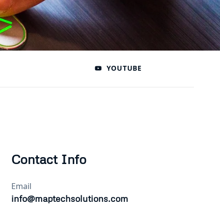
YOUTUBE
Contact Info
Email
info@maptechsolutions.com