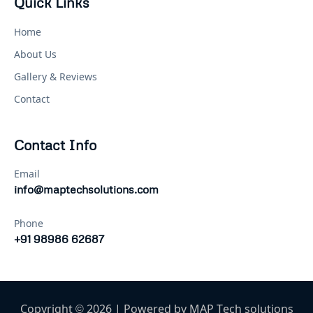
Quick Links
Home
About Us
Gallery & Reviews
Contact
Contact Info
Email
info@maptechsolutions.com
Phone
+91 98986 62687
Copyright © 2026 | Powered by MAP Tech solutions