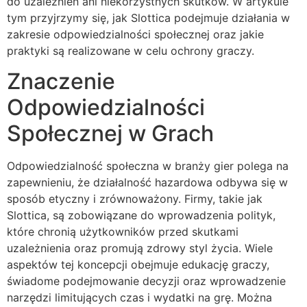
do uzależnień ani niekorzystnych skutków. W artykule
tym przyjrzymy się, jak Slottica podejmuje działania w
zakresie odpowiedzialności społecznej oraz jakie
praktyki są realizowane w celu ochrony graczy.
Znaczenie
Odpowiedzialności
Społecznej w Grach
Odpowiedzialność społeczna w branży gier polega na
zapewnieniu, że działalność hazardowa odbywa się w
sposób etyczny i zrównoważony. Firmy, takie jak
Slottica, są zobowiązane do wprowadzenia polityk,
które chronią użytkowników przed skutkami
uzależnienia oraz promują zdrowy styl życia. Wiele
aspektów tej koncepcji obejmuje edukację graczy,
świadome podejmowanie decyzji oraz wprowadzenie
narzędzi limitujących czas i wydatki na grę. Można