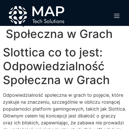
Slottica co to jest:
Odpowiedzialność
Społeczna w Grach
Slottica co to jest:
Odpowiedzialność
Społeczna w Grach
Odpowiedzialność społeczna w grach to pojęcie, które
zyskuje na znaczeniu, szczególnie w obliczu rosnącej
popularności platform gamingowych, takich jak Slottica.
Głównym celem tej koncepcji jest dbałość o graczy
oraz ich bliskich, zapewniając, że zabawa nie prowadzi