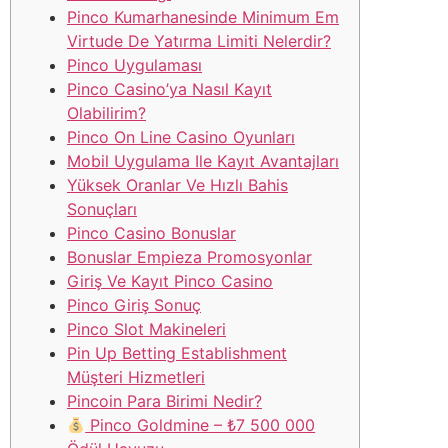
Pinco Kumarhanesinde Minimum Em
Virtude De Yatırma Limiti Nelerdir?
Pinco Uygulaması
Pinco Casino’ya Nasıl Kayıt
Olabilirim?
Pinco On Line Casino Oyunları
Mobil Uygulama Ile Kayıt Avantajları
Yüksek Oranlar Ve Hızlı Bahis
Sonuçları
Pinco Casino Bonuslar
Bonuslar Empieza Promosyonlar
Giriş Ve Kayıt Pinco Casino
Pinco Giriş Sonuç
Pinco Slot Makineleri
Pin Up Betting Establishment
Müşteri Hizmetleri
Pincoin Para Birimi Nedir?
Pinco Goldmine – ₺7 500 000