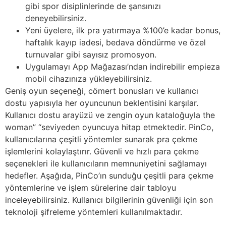
gibi spor disiplinlerinde de şansınızı
deneyebilirsiniz.
Yeni üyelere, ilk pra yatırmaya %100’e kadar bonus,
haftalık kayıp iadesi, bedava döndürme ve özel
turnuvalar gibi sayısız promosyon.
Uygulamayı App Mağazası’ndan indirebilir empieza
mobil cihazınıza yükleyebilirsiniz.
Geniş oyun seçeneği, cömert bonusları ve kullanıcı
dostu yapısıyla her oyuncunun beklentisini karşılar.
Kullanıcı dostu arayüzü ve zengin oyun kataloğuyla the
woman” “seviyeden oyuncuya hitap etmektedir. PinCo,
kullanıcılarına çeşitli yöntemler sunarak pra çekme
işlemlerini kolaylaştırır. Güvenli ve hızlı para çekme
seçenekleri ile kullanıcıların memnuniyetini sağlamayı
hedefler. Aşağıda, PinCo’ın sunduğu çeşitli para çekme
yöntemlerine ve işlem sürelerine dair tabloyu
inceleyebilirsiniz. Kullanıcı bilgilerinin güvenliği için son
teknoloji şifreleme yöntemleri kullanılmaktadır.