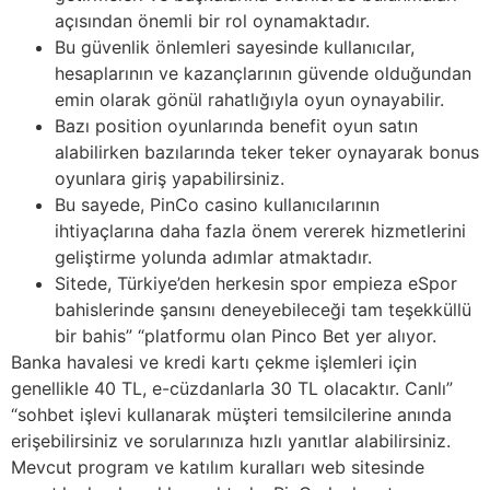
açısından önemli bir rol oynamaktadır.
Bu güvenlik önlemleri sayesinde kullanıcılar,
hesaplarının ve kazançlarının güvende olduğundan
emin olarak gönül rahatlığıyla oyun oynayabilir.
Bazı position oyunlarında benefit oyun satın
alabilirken bazılarında teker teker oynayarak bonus
oyunlara giriş yapabilirsiniz.
Bu sayede, PinCo casino kullanıcılarının
ihtiyaçlarına daha fazla önem vererek hizmetlerini
geliştirme yolunda adımlar atmaktadır.
Sitede, Türkiye’den herkesin spor empieza eSpor
bahislerinde şansını deneyebileceği tam teşekküllü
bir bahis” “platformu olan Pinco Bet yer alıyor.
Banka havalesi ve kredi kartı çekme işlemleri için
genellikle 40 TL, e-cüzdanlarla 30 TL olacaktır. Canlı”
“sohbet işlevi kullanarak müşteri temsilcilerine anında
erişebilirsiniz ve sorularınıza hızlı yanıtlar alabilirsiniz.
Mevcut program ve katılım kuralları web sitesinde