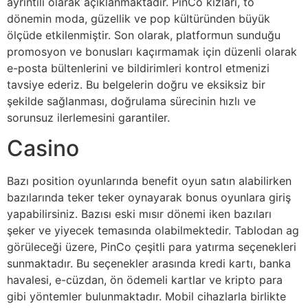
ayrıntılı olarak açıklanmaktadır. PinCo kızları, to
dönemin moda, güzellik ve pop kültüründen büyük
ölçüde etkilenmiştir. Son olarak, platformun sunduğu
promosyon ve bonusları kaçırmamak için düzenli olarak
e-posta bültenlerini ve bildirimleri kontrol etmenizi
tavsiye ederiz. Bu belgelerin doğru ve eksiksiz bir
şekilde sağlanması, doğrulama sürecinin hızlı ve
sorunsuz ilerlemesini garantiler.
Casino
Bazı position oyunlarında benefit oyun satın alabilirken
bazılarında teker teker oynayarak bonus oyunlara giriş
yapabilirsiniz. Bazısı eski mısır dönemi iken bazıları
şeker ve yiyecek temasında olabilmektedir. Tablodan ag
görüleceği üzere, PinCo çeşitli para yatırma seçenekleri
sunmaktadır. Bu seçenekler arasında kredi kartı, banka
havalesi, e-cüzdan, ön ödemeli kartlar ve kripto para
gibi yöntemler bulunmaktadır. Mobil cihazlarla birlikte