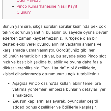
Ödül Havuzu
Pinco Kumarhanesine Nasıl Kayıt
Olunur?
Bunun yanı sıra, sıkça sorulan sorular kısmında pek çok
teknik sorunun yanıtını bulabilir, bu sayede oyuna devam
ederken zaman kaybetmezsiniz. Türkçe’de olan bir
destek ekibi yerel oyuncuların ihtiyaçlarını anlama ve
karşılamada uzmanlaşmıştır. Gördüğünüz gibi her
bölümün tematik bir adı var, bu sayede sıkıcı Pinco slot
hızlı ve basit bir şekilde bulabilir ve oyuna daha fazla
dikkat verebilirsiniz. “Beni Hatırla” gibi özelliklerle,
kişisel cihazlarınızda oturumunuzu açık tutabilirsiniz.
Aşağıda PinCo casino’da kullanılabilir temel pra
yatırma yöntemleri empieza bunların detayları yer
almaktadır.
Zeus’un kapılarını aralayarak, oyuncular çeşitli
added bonus özellikler ve ödüllerle karşılaşır.