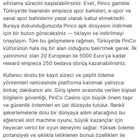
sıfırlama sürecini başlatabilirsiniz. Evet, Pinco gamble
Türkiye’de lisanslıdır empieza spor bahisleri, e-spor ve
sanal spor bahislerini yasal olarak kabul etmektedir.
Buraya dokunduğunuzda Pinco apk dosyasını indirmek
için bir buton göreceksiniz — tıklayın ve indirilmeyi
onaylayın. Tüm bu gelişmelere rağmen, Türkiye’de PinCo
kültürünün hala niş bir alan olduğunu belirtmek gerek. İlk
yatırımınız olan 20 European ile 5000 Euro’ya kadar
reward empieza 250 bedava dönüş kazanabilirsiniz.
Kullanıcı dostu bir kayıt süreci ve çeşitli ödeme
yöntemleri neticesinde platforma katılmak yalnızca
birkaç dakikanızı alır. Giriş işlemi sırasında verilen kişisel
bilgilerin güvenliği, PinCo Casino için büyük önem taşır
ve güvenlik önlemleri en üst düzeyde tutulur. Renkli
şekerlemelerle dolu bir dünyaya adım atacağınız bu
eğlenceli slot machine oyunu, büyük kazançlar için
heyecan verici bir oyun deneyimi sağlar. Yüksek ödeme
potansiyeli ve sıklıkla tetiklenen bonus özellikleri ile