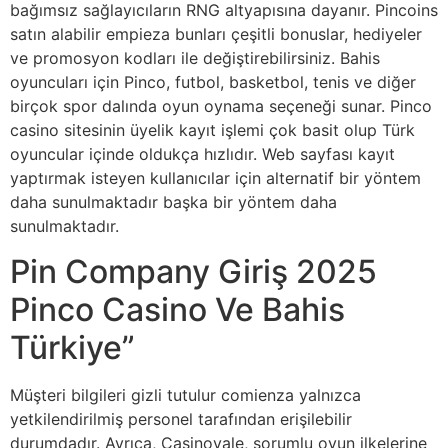
bağımsız sağlayıcıların RNG altyapısına dayanır. Pincoins
satın alabilir empieza bunları çeşitli bonuslar, hediyeler
ve promosyon kodları ile değiştirebilirsiniz. Bahis
oyuncuları için Pinco, futbol, basketbol, tenis ve diğer
birçok spor dalında oyun oynama seçeneği sunar. Pinco
casino sitesinin üyelik kayıt işlemi çok basit olup Türk
oyuncular içinde oldukça hızlıdır. Web sayfası kayıt
yaptırmak isteyen kullanıcılar için alternatif bir yöntem
daha sunulmaktadır başka bir yöntem daha
sunulmaktadır.
Pin Company Giriş 2025 ️
Pinco Casino Ve Bahis
Türkiye”
Müşteri bilgileri gizli tutulur comienza yalnızca
yetkilendirilmiş personel tarafından erişilebilir
durumdadır. Ayrıca, Casinovale, sorumlu oyun ilkelerine