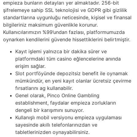
empieza bunların detayları yer almaktadır. 256-bit
şifrelemeye sahip SSL teknolojisi ve GDPR gibi gizlilik
standartlarına uygunluğu neticesinde, kişisel ve finansal
bilgileriniz maksimum güvenlikle korunur.
Kullanıcılarımızın %99’undan fazlası, platformumuzda
oynarken kendilerini güvende hissettiklerini belirtmiştir.
Kayıt işlemi yalnızca bir dakika sürer ve
platformdaki tüm casino eğlencelerine anında
erişim sağlar.
Slot portföyünde depozitsiz benefit ile oynamak
mümkündür, en yeni kayıt olanlar ücretsiz çevirme
fırsatlarını ag kullanabilir.
Genel olarak, Pinco Online Gambling
establishment, faydalar empieza zorlukların
dengeli bir karışımını sunuyor.
Kullanışlı mobil versiyonu empieza uygulaması
sayesinde akıllı telefonlarınızdan ve
tabletlerinizden oynayabilirsiniz.