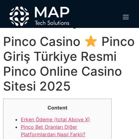
Resmi Pinco Casino
Sitesine Kayıt Olun
Pinco Casino
Pinco
Giriş Türkiye Resmi
Pinco Online Casino
Sitesi 2025
Content
Erken Ödeme (total Above X)
Pinco Bet Oranları Diğer
Platformlardan Nasıl Farklı?