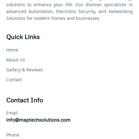
solutions to enhance your life. Our division specializes in
advanced Automation, Electronic Security, and Networking
Solutions for modern homes and businesses.
Quick Links
Home
About Us
Gallery & Reviews
Contact
Contact Info
Email
info@maptechsolutions.com
Phone