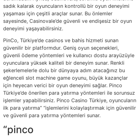
sadık kalarak oyuncuların kontrollü bir oyun deneyimi
yaşaması için çeşitli araçlar sunar. Bu önlemler
sayesinde, Casinovale’de güvenli ve endişesiz bir oyun
deneyimi yaşayabilirsiniz.
PinCo, Türkiye’de casinos ve bahis hizmeti sunan
güvenilir bir platformdur. Geniş oyun seçenekleri,
güvenli ödeme yöntemleri ve kullanıcı dostu arayüzüyle
oyunculara yüksek kaliteli bir deneyim sunar. Renkli
şekerlemelerle dolu bir dünyaya adım atacağınız bu
eğlenceli slot machine game oyunu, büyük kazançlar
için heyecan verici bir oyun deneyimi sağlar. Pinco
Türkiye’de önerilen para yatırma yöntemleri ile sorunsuz
işlemler yapabilirsiniz. Pinco Casino Türkiye, oyuncuların
ilk para yatırma” “işlemlerini kolaylaştırmak için güvenilir
ve güvenli para yatırma yöntemleri sunar.
“pinco