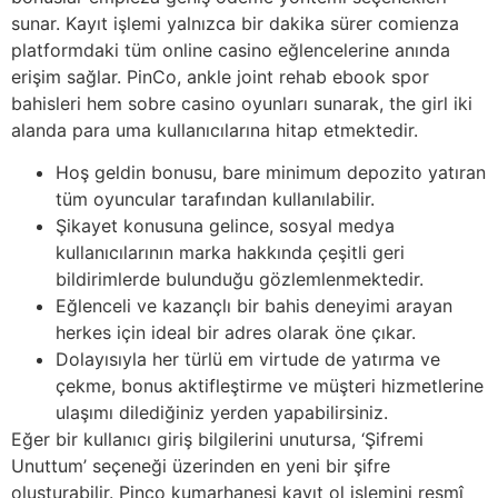
sunar. Kayıt işlemi yalnızca bir dakika sürer comienza
platformdaki tüm online casino eğlencelerine anında
erişim sağlar. PinCo, ankle joint rehab ebook spor
bahisleri hem sobre casino oyunları sunarak, the girl iki
alanda para uma kullanıcılarına hitap etmektedir.
Hoş geldin bonusu, bare minimum depozito yatıran
tüm oyuncular tarafından kullanılabilir.
Şikayet konusuna gelince, sosyal medya
kullanıcılarının marka hakkında çeşitli geri
bildirimlerde bulunduğu gözlemlenmektedir.
Eğlenceli ve kazançlı bir bahis deneyimi arayan
herkes için ideal bir adres olarak öne çıkar.
Dolayısıyla her türlü em virtude de yatırma ve
çekme, bonus aktifleştirme ve müşteri hizmetlerine
ulaşımı dilediğiniz yerden yapabilirsiniz.
Eğer bir kullanıcı giriş bilgilerini unutursa, ‘Şifremi
Unuttum’ seçeneği üzerinden en yeni bir şifre
oluşturabilir. Pinco kumarhanesi kayıt ol işlemini resmî