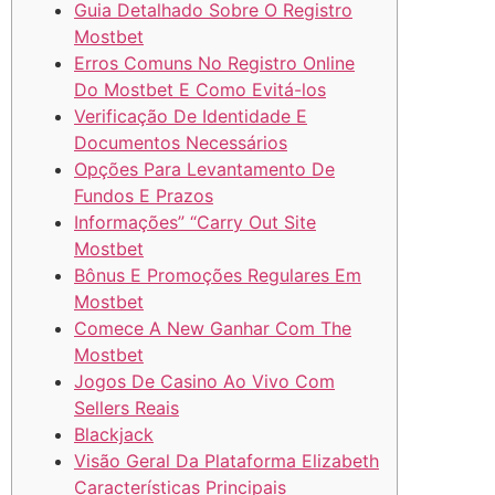
Guia Detalhado Sobre O Registro
Mostbet
Erros Comuns No Registro Online
Do Mostbet E Como Evitá-los
Verificação De Identidade E
Documentos Necessários
Opções Para Levantamento De
Fundos E Prazos
Informações” “Carry Out Site
Mostbet
Bônus E Promoções Regulares Em
Mostbet
Comece A New Ganhar Com The
Mostbet
Jogos De Casino Ao Vivo Com
Sellers Reais
Blackjack
Visão Geral Da Plataforma Elizabeth
Características Principais