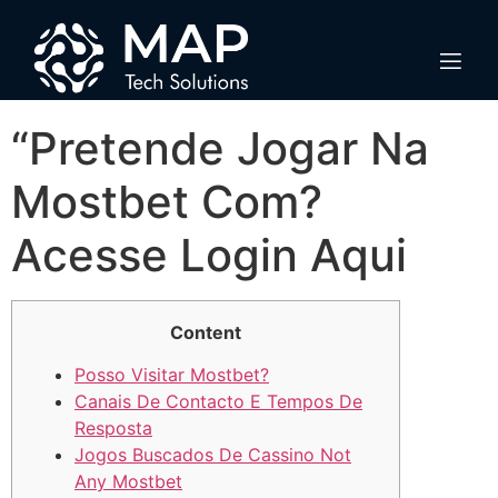
Registration Mostbet
Guia
“Pretende Jogar Na
Mostbet Com?
Acesse Login Aqui
Content
Posso Visitar Mostbet?
Canais De Contacto E Tempos De
Resposta
Jogos Buscados De Cassino Not
Any Mostbet