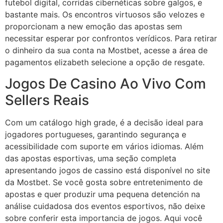
futebol digital, corridas cibernéticas sobre galgos, e
bastante mais. Os encontros virtuosos são velozes e
proporcionam a new emoção das apostas sem
necessitar esperar por confrontos verídicos. Para retirar
o dinheiro da sua conta na Mostbet, acesse a área de
pagamentos elizabeth selecione a opção de resgate.
Jogos De Casino Ao Vivo Com
Sellers Reais
Com um catálogo high grade, é a decisão ideal para
jogadores portugueses, garantindo segurança e
acessibilidade com suporte em vários idiomas. Além
das apostas esportivas, uma seção completa
apresentando jogos de cassino está disponível no site
da Mostbet. Se você gosta sobre entretenimento de
apostas e quer produzir uma pequena detención na
análise cuidadosa dos eventos esportivos, não deixe
sobre conferir esta importancia de jogos. Aqui você