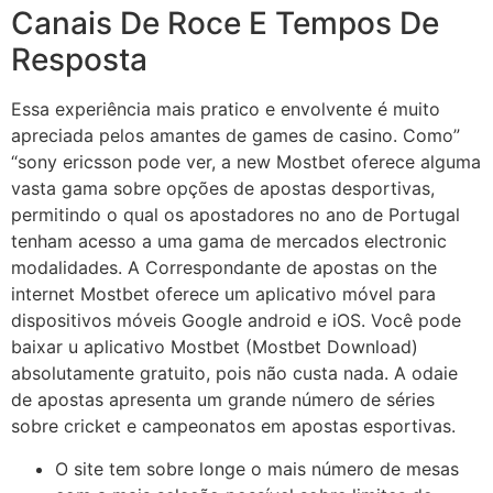
Canais De Roce E Tempos De
Resposta
Essa experiência mais pratico e envolvente é muito
apreciada pelos amantes de games de casino. Como”
“sony ericsson pode ver, a new Mostbet oferece alguma
vasta gama sobre opções de apostas desportivas,
permitindo o qual os apostadores no ano de Portugal
tenham acesso a uma gama de mercados electronic
modalidades. A Correspondante de apostas on the
internet Mostbet oferece um aplicativo móvel para
dispositivos móveis Google android e iOS. Você pode
baixar u aplicativo Mostbet (Mostbet Download)
absolutamente gratuito, pois não custa nada. A odaie
de apostas apresenta um grande número de séries
sobre cricket e campeonatos em apostas esportivas.
O site tem sobre longe o mais número de mesas