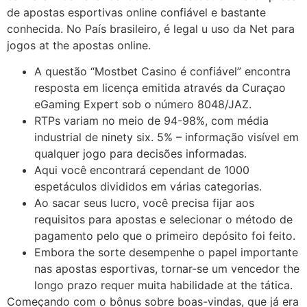
de apostas esportivas online confiável e bastante
conhecida. No País brasileiro, é legal u uso da Net para
jogos at the apostas online.
A questão “Mostbet Casino é confiável” encontra
resposta em licença emitida através da Curaçao
eGaming Expert sob o número 8048/JAZ.
RTPs variam no meio de 94-98%, com média
industrial de ninety six. 5% – informação visível em
qualquer jogo para decisões informadas.
Aqui você encontrará cependant de 1000
espetáculos divididos em várias categorias.
Ao sacar seus lucro, você precisa fijar aos
requisitos para apostas e selecionar o método de
pagamento pelo que o primeiro depósito foi feito.
Embora the sorte desempenhe o papel importante
nas apostas esportivas, tornar-se um vencedor the
longo prazo requer muita habilidade at the tática.
Começando com o bônus sobre boas-vindas, que já era