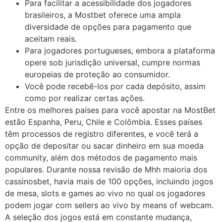
Para facilitar a acessibilidade dos jogadores
brasileiros, a Mostbet oferece uma ampla
diversidade de opções para pagamento que
aceitam reais.
Para jogadores portugueses, embora a plataforma
opere sob jurisdição universal, cumpre normas
europeias de proteção ao consumidor.
Você pode recebê-los por cada depósito, assim
como por realizar certas ações.
Entre os melhores países para você apostar na MostBet
estão Espanha, Peru, Chile e Colômbia. Esses países
têm processos de registro diferentes, e você terá a
opção de depositar ou sacar dinheiro em sua moeda
community, além dos métodos de pagamento mais
populares. Durante nossa revisão de Mhh maioria dos
cassinosbet, havia mais de 100 opções, incluindo jogos
de mesa, slots e games ao vivo no qual os jogadores
podem jogar com sellers ao vivo by means of webcam.
A seleção dos jogos está em constante mudança,