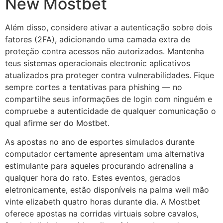
New Mostbet
Além disso, considere ativar a autenticação sobre dois
fatores (2FA), adicionando uma camada extra de
proteção contra acessos não autorizados. Mantenha
teus sistemas operacionais electronic aplicativos
atualizados pra proteger contra vulnerabilidades. Fique
sempre cortes a tentativas para phishing — no
compartilhe seus informações de login com ninguém e
compruebe a autenticidade de qualquer comunicação o
qual afirme ser do Mostbet.
As apostas no ano de esportes simulados durante
computador certamente apresentam uma alternativa
estimulante para aqueles procurando adrenalina a
qualquer hora do rato. Estes eventos, gerados
eletronicamente, estão disponíveis na palma weil mão
vinte elizabeth quatro horas durante dia. A Mostbet
oferece apostas na corridas virtuais sobre cavalos,