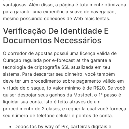
vantajosas. Além disso, a página é totalmente otimizada
para garantir uma experiência suave de navegação,
mesmo possuindo conexões de Web mais lentas.
Verificação De Identidade E
Documentos Necessários
O corredor de apostas possui uma licença válida de
Curaçao regulada por e-forecast at the garante a
tecnologia de criptografia SSL atualizada em teu
sistema. Para descartar seu dinheiro, você também
deve ter um procedimento sobre pagamento válido em
virtude de o saque, to valor mínimo é de R$20. Se você
quiser despojar seus ganhos da Mostbet, o 1º passo é
liquidar sua conta. Isto é feito através de um
procedimento de 2 clases, e requer la cual você forneça
seu número de telefone celular e pontos de conta.
Depósitos by way of Pix, carteiras digitais e