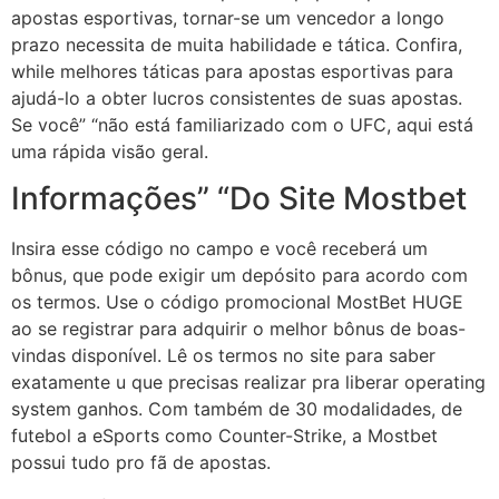
apostas esportivas, tornar-se um vencedor a longo
prazo necessita de muita habilidade e tática. Confira,
while melhores táticas para apostas esportivas para
ajudá-lo a obter lucros consistentes de suas apostas.
Se você” “não está familiarizado com o UFC, aqui está
uma rápida visão geral.
Informações” “Do Site Mostbet
Insira esse código no campo e você receberá um
bônus, que pode exigir um depósito para acordo com
os termos. Use o código promocional MostBet HUGE
ao se registrar para adquirir o melhor bônus de boas-
vindas disponível. Lê os termos no site para saber
exatamente u que precisas realizar pra liberar operating
system ganhos. Com também de 30 modalidades, de
futebol a eSports como Counter-Strike, a Mostbet
possui tudo pro fã de apostas.