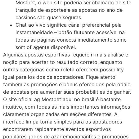
Mostbet, o web site poderia ser chamado de site
tranquilo de esportes e as apostas no ano de
cassinos são quase seguras.
Chat ao vivo significa canal preferencial pela
instantaneidade – botão flutuante acessível na
todas as páginas conecta imediatamente some
sort of agente disponível.
Algumas apostas esportivas requerem mais análise e
noção para acertar to resultado correto, enquanto
outras categorias como roleta oferecem possibility
igual para los dos os apostadores. Fique atento
também às promoções e bônus oferecidos pela odaie
de apostas pra aumentar suas probabilities de ganhar.
O site oficial ag Mostbet aqui no brasil é bastante
intuitivo, com todas as mais importantes informações
claramente organizadas em seções diferentes. A
interface limpa torna simples para os apostadores
encontrarem rapidamente eventos esportivos
populares, jogos de azar emocionantes e promoções