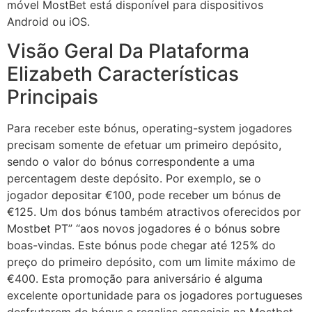
móvel MostBet está disponível para dispositivos
Android ou iOS.
Visão Geral Da Plataforma
Elizabeth Características
Principais
Para receber este bónus, operating-system jogadores
precisam somente de efetuar um primeiro depósito,
sendo o valor do bónus correspondente a uma
percentagem deste depósito. Por exemplo, se o
jogador depositar €100, pode receber um bónus de
€125. Um dos bónus também atractivos oferecidos por
Mostbet PT” “aos novos jogadores é o bónus sobre
boas-vindas. Este bónus pode chegar até 125% do
preço do primeiro depósito, com um limite máximo de
€400. Esta promoção para aniversário é alguma
excelente oportunidade para os jogadores portugueses