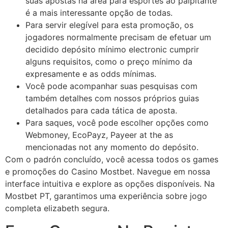
suas apostas na área para esportes ao palpitante
é a mais interessante opção de todas.
Para servir elegível para esta promoção, os
jogadores normalmente precisam de efetuar um
decidido depósito mínimo electronic cumprir
alguns requisitos, como o preço mínimo da
expresamente e as odds mínimas.
Você pode acompanhar suas pesquisas com
também detalhes com nossos próprios guias
detalhados para cada tática de aposta.
Para saques, você pode escolher opções como
Webmoney, EcoPayz, Payeer at the as
mencionadas not any momento do depósito.
Com o padrón concluído, você acessa todos os games
e promoções do Casino Mostbet. Navegue em nossa
interface intuitiva e explore as opções disponíveis. Na
Mostbet PT, garantimos uma experiência sobre jogo
completa elizabeth segura.