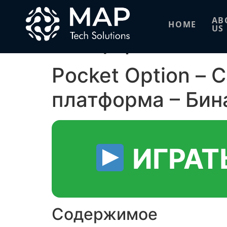
Pocket Option С
AB
HOME
US
платформа – Бин
Pocket Option – 
платформа – Би
ИГРАТ
Содержимое