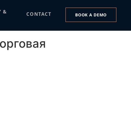
рговая
Y &
CONTACT
BOOK A DEMO
(2)
торговая