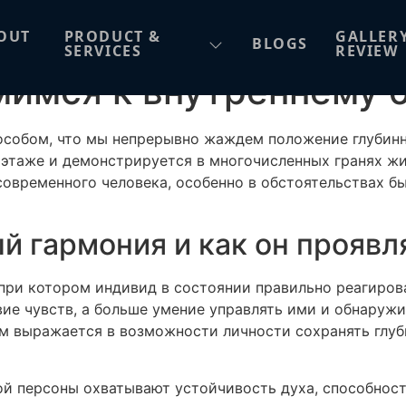
имся к внутреннему 
OUT
PRODUCT &
GALLER
BLOGS
SERVICES
REVIEW
имся к внутреннему 
особом, что мы непрерывно жаждем положение глубинн
 этаже и демонстрируется в многочисленных гранях ж
современного человека, особенно в обстоятельствах 
й гармония и как он проявл
при котором индивид в состоянии правильно реагирова
твие чувств, а больше умение управлять ими и обнаруж
м выражается в возможности личности сохранять глу
 персоны охватывают устойчивость духа, способност