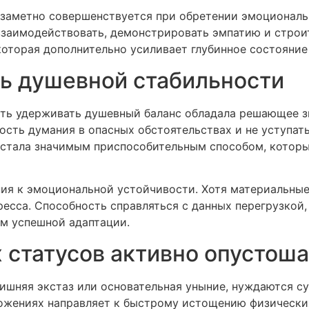
 заметно совершенствуется при обретении эмоциональ
взаимодействовать, демонстрировать эмпатию и строи
которая дополнительно усиливает глубинное состояние
ь душевной стабильности
сть удерживать душевный баланс обладала решающее з
кость думания в опасных обстоятельствах и не уступат
 стала значимым приспособительным способом, котор
ия к эмоциональной устойчивости. Хотя материальные
ресса. Способность справляться с данных перегрузкой
м успешной адаптации.
 статусов активно опустош
лишняя экстаз или основательная уныние, нуждаются 
ложениях направляет к быстрому истощению физических