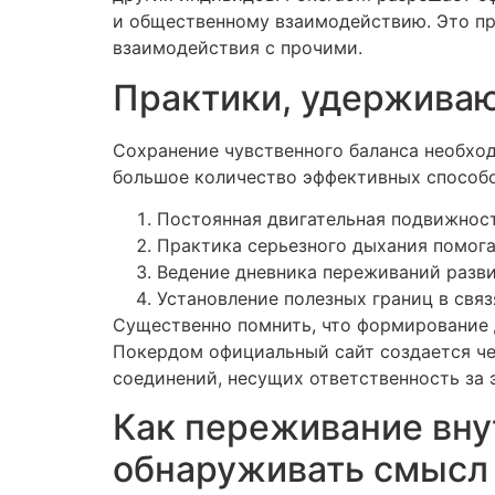
и общественному взаимодействию. Это пр
взаимодействия с прочими.
Практики, удержива
Сохранение чувственного баланса необхо
большое количество эффективных способо
Постоянная двигательная подвижнос
Практика серьезного дыхания помог
Ведение дневника переживаний разв
Установление полезных границ в свя
Существенно помнить, что формирование 
Покердом официальный сайт создается ч
соединений, несущих ответственность за
Как переживание вну
обнаруживать смысл 