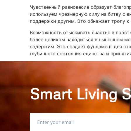
Чувственный равновесие образует благопр
используем чрезмерную силу на битву с в
поддержки другим. Это обнажает тропу к 
Возможность отыскивать счастье в прост
более целиком находиться в нынешнем мо
содержим. Это создает фундамент для ста
глубинного состояния единства и принятия
Smart Living S