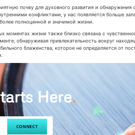
иятную почву для духовного развития и обнаружения с
нутренними конфликтами, у нас появляется больше зап
более полноценной и значимой жизни.
ых моментах жизни также близко связана с чувственн
менте, обнаруживая привлекательность вокруг находящ
бильного блаженства, которое не определяется от пост
.
tarts Here
.
CONNECT