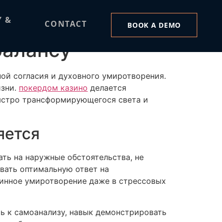
балансу
Y &
CONTACT
BOOK A DEMO
балансу
ой согласия и духовного умиротворения.
изни.
покердом казино
делается
быстро трансформирующегося света и
яется
ть на наружные обстоятельства, не
ивать оптимальную ответ на
бинное умиротворение даже в стрессовых
ь к самоанализу, навык демонстрировать