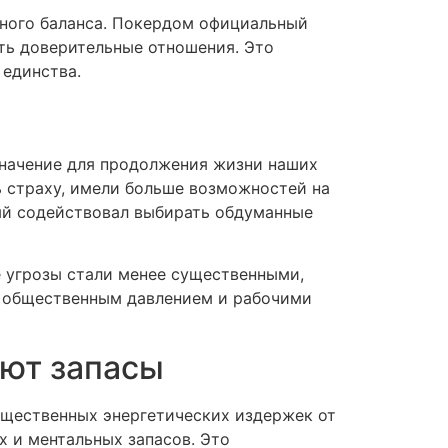
ного баланса. Покердом официальный
ть доверительные отношения. Это
 единства.
начение для продолжения жизни наших
ь страху, имели больше возможностей на
ый содействовал выбирать обдуманные
 угрозы стали менее существенными,
, общественным давлением и рабочими
ают запасы
существенных энергетических издержек от
 и ментальных запасов. Это