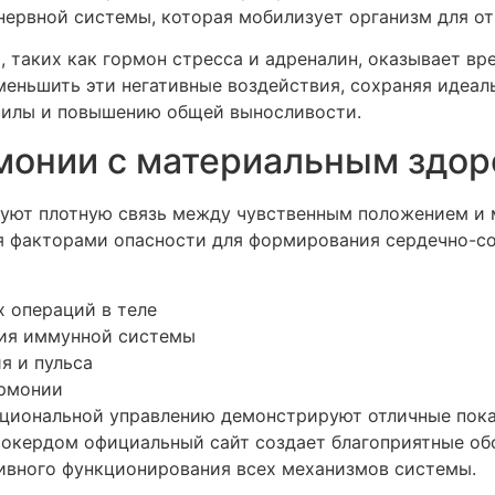
ервной системы, которая мобилизует организм для отв
 таких как гормон стресса и адреналин, оказывает вр
меньшить эти негативные воздействия, сохраняя идеал
силы и повышению общей выносливости.
монии с материальным здо
уют плотную связь между чувственным положением и 
я факторами опасности для формирования сердечно-с
 операций в теле
ия иммунной системы
я и пульса
армонии
циональной управлению демонстрируют отличные пока
окердом официальный сайт создает благоприятные об
тивного функционирования всех механизмов системы.