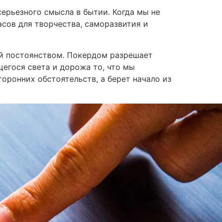
ерьезного смысла в бытии. Когда мы не
асов для творчества, саморазвития и
ой постоянством. Покердом разрешает
егося света и дорожа то, что мы
оронних обстоятельств, а берет начало из