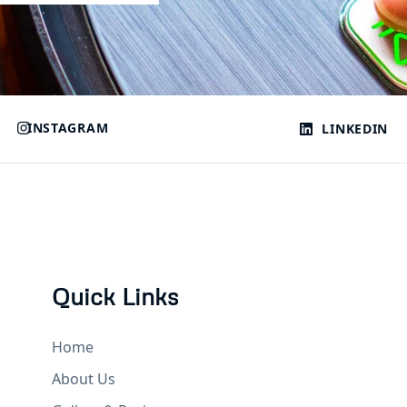
INSTAGRAM
LINKEDIN
Quick Links
Home
About Us