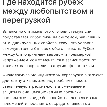
Где находится рубеж
между любопытством и
перегрузкой
Выявление оптимального степени стимуляции
представляет собой личным системой, зависящим
от индивидуальных свойств, текущего условия
самочувствия и бытовых обстоятельств. Рубеж
между благоприятным вызовом и чрезмерной
напряжением может меняться в зависимости от
количества напряжения в других сферах жизни.
Физиологические индикаторы перегрузки включают
длительную изнеможение, проблемы покоя,
увеличенную агрессивность и уменьшение
защитных сил. Эмоциональные признаки
проявляются в виде беспокойства, депрессивных
положений и проблем с сосредоточенностью