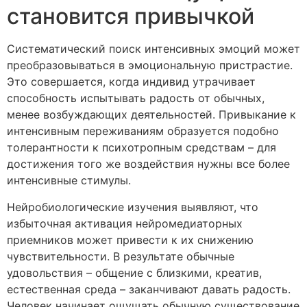
становится привычкой
Систематический поиск интенсивных эмоций может
преобразовываться в эмоциональную пристрастие.
Это совершается, когда индивид утрачивает
способность испытывать радость от обычных,
менее возбуждающих деятельностей. Привыкание к
интенсивным переживаниям образуется подобно
толерантности к психотропным средствам – для
достижения того же воздействия нужны все более
интенсивные стимулы.
Нейробиологические изучения выявляют, что
избыточная активация нейромедиаторных
приемников может привести к их снижению
чувствительности. В результате обычные
удовольствия – общение с близкими, креатив,
естественная среда – заканчивают давать радость.
Человек начинает ощущать обычную существование