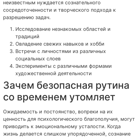
неизвестным нуждается сознательного
сосредоточенности и творческого подхода к
разрешению задач.
Исследование незнакомых областей и
традиций
Овладение свежих навыков и хобби
Встречи с личностями из различных
социальных слоев
Эксперименты с различными формами
художественной деятельности
Зачем безопасная рутина
со временем утомляет
Ожидаемость и постоянство, вопреки на их
ценность для психологического благополучия, могут
приводить к эмоциональному усталости. Когда
жизнь делается слишком упорядоченной, сознание