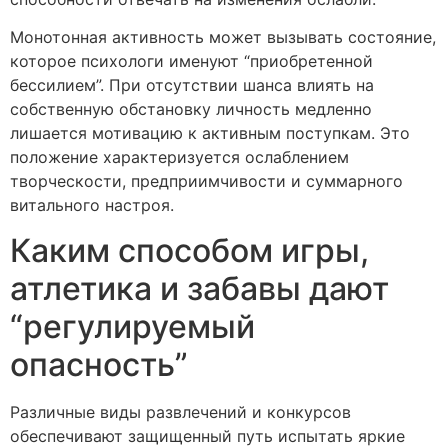
Монотонная активность может вызывать состояние,
которое психологи именуют “приобретенной
бессилием”. При отсутствии шанса влиять на
собственную обстановку личность медленно
лишается мотивацию к активным поступкам. Это
положение характеризуется ослаблением
творческости, предприимчивости и суммарного
витального настроя.
Каким способом игры,
атлетика и забавы дают
“регулируемый
опасность”
Различные виды развлечений и конкурсов
обеспечивают защищенный путь испытать яркие