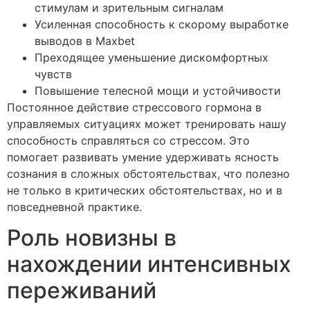
стимулам и зрительным сигналам
Усиленная способность к скорому выработке
выводов в Maxbet
Преходящее уменьшение дискомфортных
чувств
Повышение телесной мощи и устойчивости
Постоянное действие стрессового гормона в
управляемых ситуациях может тренировать нашу
способность справляться со стрессом. Это
помогает развивать умение удерживать ясность
сознания в сложных обстоятельствах, что полезно
не только в критических обстоятельствах, но и в
повседневной практике.
Роль новизны в
нахождении интенсивных
переживаний