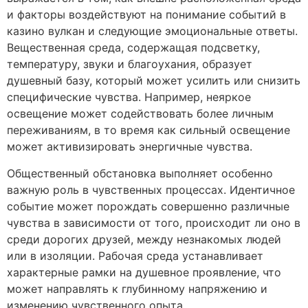
и факторы воздействуют на понимание событий в
казино вулкан и следующие эмоциональные ответы.
Вещественная среда, содержащая подсветку,
температуру, звуки и благоухания, образует
душевный базу, который может усилить или снизить
специфические чувства. Например, неяркое
освещение может содействовать более личным
переживаниям, в то время как сильный освещение
может активизировать энергичные чувства.
Общественный обстановка выполняет особенно
важную роль в чувственных процессах. Идентичное
событие может порождать совершенно различные
чувства в зависимости от того, происходит ли оно в
среди дорогих друзей, между незнакомых людей
или в изоляции. Рабочая среда устанавливает
характерные рамки на душевное проявление, что
может направлять к глубинному напряжению и
изменению чувственного опыта.