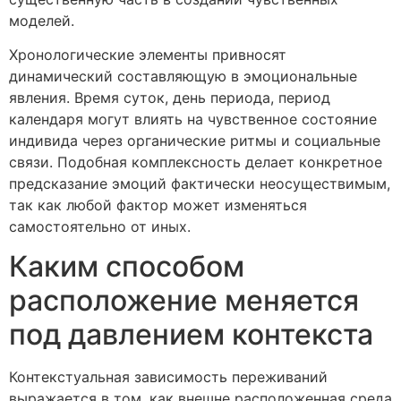
моделей.
Хронологические элементы привносят
динамический составляющую в эмоциональные
явления. Время суток, день периода, период
календаря могут влиять на чувственное состояние
индивида через органические ритмы и социальные
связи. Подобная комплексность делает конкретное
предсказание эмоций фактически неосуществимым,
так как любой фактор может изменяться
самостоятельно от иных.
Каким способом
расположение меняется
под давлением контекста
Контекстуальная зависимость переживаний
выражается в том, как внешне расположенная среда