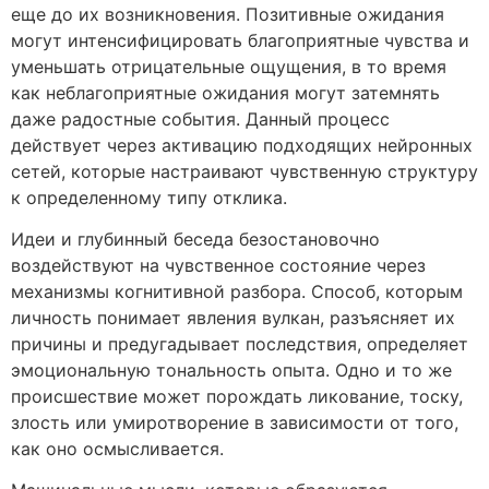
еще до их возникновения. Позитивные ожидания
могут интенсифицировать благоприятные чувства и
уменьшать отрицательные ощущения, в то время
как неблагоприятные ожидания могут затемнять
даже радостные события. Данный процесс
действует через активацию подходящих нейронных
сетей, которые настраивают чувственную структуру
к определенному типу отклика.
Идеи и глубинный беседа безостановочно
воздействуют на чувственное состояние через
механизмы когнитивной разбора. Способ, которым
личность понимает явления вулкан, разъясняет их
причины и предугадывает последствия, определяет
эмоциональную тональность опыта. Одно и то же
происшествие может порождать ликование, тоску,
злость или умиротворение в зависимости от того,
как оно осмысливается.