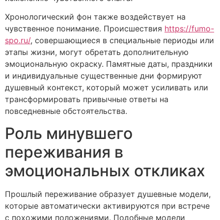
Хронологический фон также воздействует на
чувственное понимание. Происшествия
https://fumo-
spo.ru/
, совершающиеся в специальные периоды или
этапы жизни, могут обретать дополнительную
эмоциональную окраску. Памятные даты, праздники
и индивидуальные существенные дни формируют
душевный контекст, который может усиливать или
трансформировать привычные ответы на
повседневные обстоятельства.
Роль минувшего
переживания в
эмоциональных откликах
Прошлый переживание образует душевные модели,
которые автоматически активируются при встрече
с похожими положениями. Подобные модели