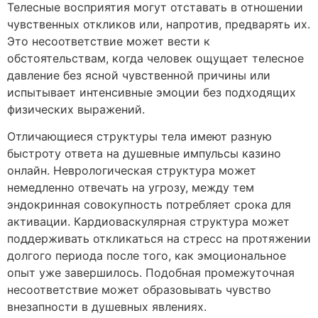
Телесные восприятия могут отставать в отношении
чувственных откликов или, напротив, предварять их.
Это несоответствие может вести к
обстоятельствам, когда человек ощущает телесное
давление без ясной чувственной причины или
испытывает интенсивные эмоции без подходящих
физических выражений.
Отличающиеся структуры тела имеют разную
быстроту ответа на душевные импульсы казино
онлайн. Неврологическая структура может
немедленно отвечать на угрозу, между тем
эндокринная совокупность потребляет срока для
активации. Кардиоваскулярная структура может
поддерживать откликаться на стресс на протяжении
долгого периода после того, как эмоциональное
опыт уже завершилось. Подобная промежуточная
несоответствие может образовывать чувство
внезапности в душевных явлениях.