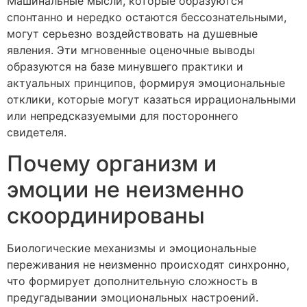
Машинальные мысли, которые образуются
спонтанно и нередко остаются бессознательными,
могут серьезно воздействовать на душевные
явления. Эти мгновенные оценочные выводы
образуются на базе минувшего практики и
актуальных принципов, формируя эмоциональные
отклики, которые могут казаться иррациональными
или непредсказуемыми для постороннего
свидетеля.
Почему организм и
эмоции не неизменно
скоординированы
Биологические механизмы и эмоциональные
переживания не неизменно происходят синхронно,
что формирует дополнительную сложность в
предугадывании эмоциональных настроений.