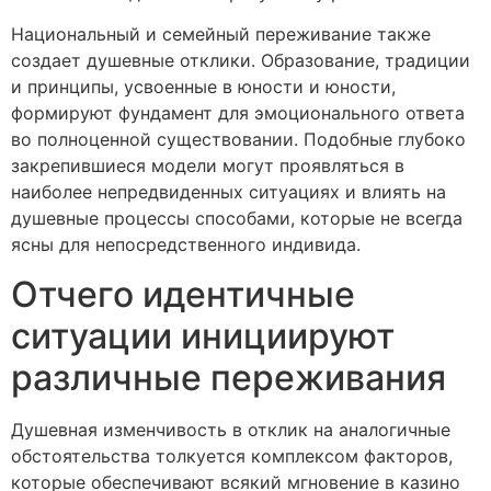
Национальный и семейный переживание также
создает душевные отклики. Образование, традиции
и принципы, усвоенные в юности и юности,
формируют фундамент для эмоционального ответа
во полноценной существовании. Подобные глубоко
закрепившиеся модели могут проявляться в
наиболее непредвиденных ситуациях и влиять на
душевные процессы способами, которые не всегда
ясны для непосредственного индивида.
Отчего идентичные
ситуации инициируют
различные переживания
Душевная изменчивость в отклик на аналогичные
обстоятельства толкуется комплексом факторов,
которые обеспечивают всякий мгновение в казино