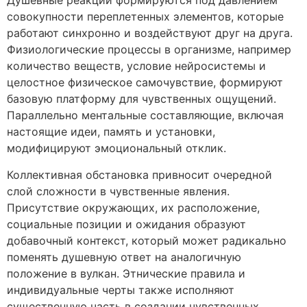
Душевные реакции формируются под давлением
совокупности переплетенных элементов, которые
работают синхронно и воздействуют друг на друга.
Физиологические процессы в организме, например
количество веществ, условие нейросистемы и
целостное физическое самочувствие, формируют
базовую платформу для чувственных ощущений.
Параллельно ментальные составляющие, включая
настоящие идеи, память и установки,
модифицируют эмоциональный отклик.
Коллективная обстановка привносит очередной
слой сложности в чувственные явления.
Присутствие окружающих, их расположение,
социальные позиции и ожидания образуют
добавочный контекст, который может радикально
поменять душевную ответ на аналогичную
положение в вулкан. Этнические правила и
индивидуальные черты также исполняют
существенную часть в создании чувственных