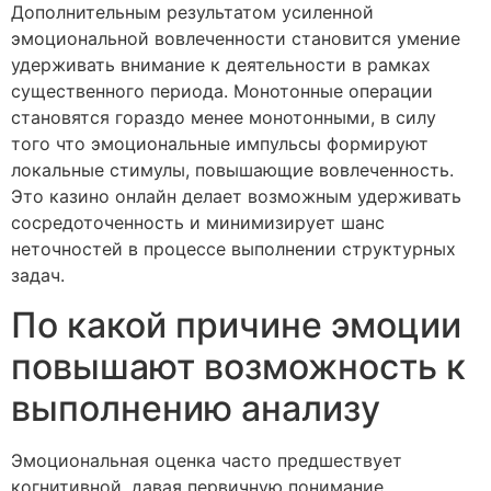
Дополнительным результатом усиленной
эмоциональной вовлеченности становится умение
удерживать внимание к деятельности в рамках
существенного периода. Монотонные операции
становятся гораздо менее монотонными, в силу
того что эмоциональные импульсы формируют
локальные стимулы, повышающие вовлеченность.
Это казино онлайн делает возможным удерживать
сосредоточенность и минимизирует шанс
неточностей в процессе выполнении структурных
задач.
По какой причине эмоции
повышают возможность к
выполнению анализу
Эмоциональная оценка часто предшествует
когнитивной, давая первичную понимание