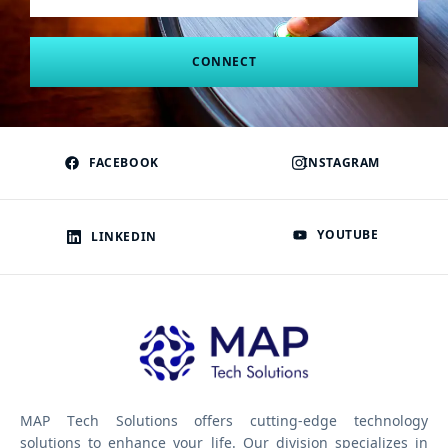
CONNECT
FACEBOOK
INSTAGRAM
YOUTUBE
LINKEDIN
MAP Tech Solutions offers cutting-edge technology
solutions to enhance your life. Our division specializes in