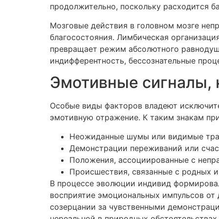
продолжительно, поскольку расходится б
Мозговые действия в головном мозге неп
благосостояния. Лимбическая организация
превращает режим абсолютного равнодуши
индифферентность, бессознательные проц
Эмотивные сигналы,
Особые виды факторов владеют исключит
эмотивную отражение. К таким знакам пр
Неожиданные шумы или видимые тра
Демонстрации переживаний или счас
Положения, ассоциированные с непр
Происшествия, связанные с родных 
В процессе эволюции индивид формировал
восприятие эмоциональных импульсов от 
созерцании за чувственными демонстраци
нереальной в природных обстоятельствах