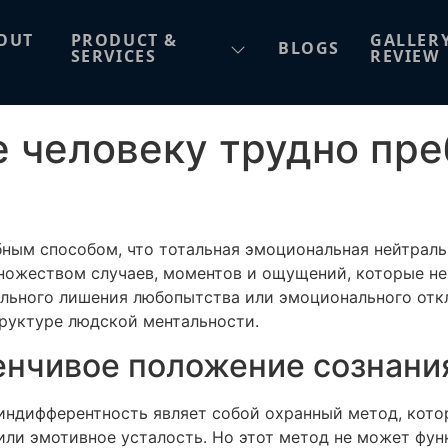
е человеку трудно пр
OUT
PRODUCT &
GALLER
BLOGS
SERVICES
REVIEW
е человеку трудно пр
ным способом, что тотальная эмоциональная нейтрал
ножеством случаев, моментов и ощущений, которые н
тального лишения любопытства или эмоционального отк
руктуре людской ментальности.
енчивое положение сознани
индифферентность являет собой охранный метод, котор
 или эмотивное усталость. Но этот метод не может фу