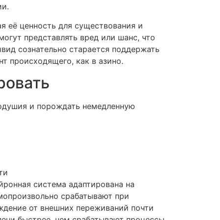
и.
я её ценность для существования и
огут представлять вред или шанс, что
ивид сознательно старается поддержать
т происходящего, как в азино.
ровать
одушия и порождать немедленную
ти
йронная система адаптирована на
амопроизвольно срабатывают при
ждение от внешних переживаний почти
пени быстрее, чем срабатывают процессы