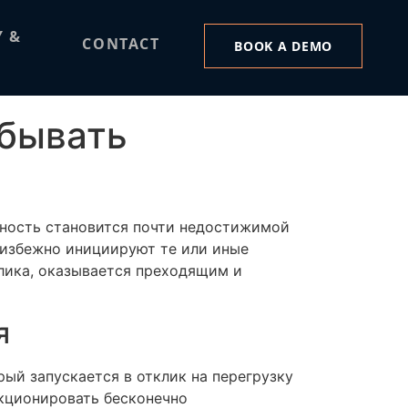
ебывать
Y &
CONTACT
BOOK A DEMO
ебывать
ьность становится почти недостижимой
еизбежно инициируют те или иные
лика, оказывается преходящим и
я
ый запускается в отклик на перегрузку
нкционировать бесконечно