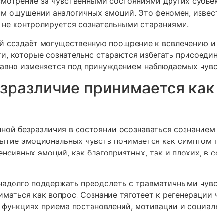
смотрение за чувственными состояниями других субъек
ом ощущении аналогичных эмоций. Это феномен, извес
 не контролируется сознательными стараниями.
й создаёт могущественную поощрение к вовлечению и
и, которые сознательно стараются избегать присоеди
равно изменяется под принуждением наблюдаемых чувст
езразличие принимается ка
ной безразличия в состоянии осознаваться сознанием
бытие эмоциональных чувств понимается как симптом 
енсивных эмоций, как благоприятных, так и плохих, в
надолго поддержать преодолеть с травматичными чувс
маться как вопрос. Сознание тяготеет к регенерации 
функциях приема постановлений, мотивации и социал