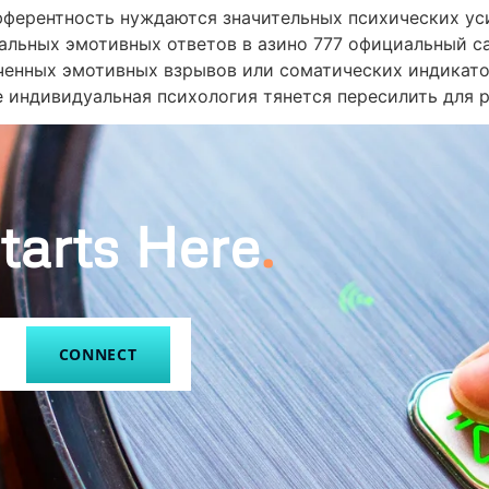
ферентность нуждаются значительных психических ус
альных эмотивных ответов в азино 777 официальный са
ченных эмотивных взрывов или соматических индикато
е индивидуальная психология тянется пересилить для 
tarts Here
.
CONNECT