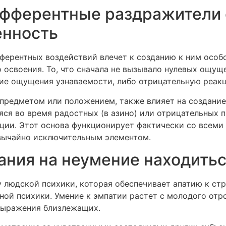
ифферентные раздражители
енность
ферентных воздействий влечет к созданию к ним особ
 освоения. То, что сначала не вызывало нулевых ощущ
ие ощущения узнаваемости, либо отрицательную реак
 предметом или положением, также влияет на создание
ся во время радостных (в азино) или отрицательных 
ии. Этот основа функционирует фактически со всеми
вычайно исключительным элементом.
ния на неумение находитьс
у людской психики, которая обеспечивает апатию к ст
ой психики. Умение к эмпатии растет с молодого от
выражения близлежащих.