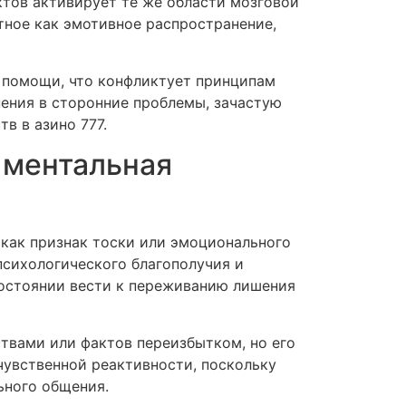
тов активирует те же области мозговой
тное как эмотивное распространение,
 помощи, что конфликтует принципам
нения в сторонние проблемы, зачастую
в в азино 777.
к ментальная
 как признак тоски или эмоционального
психологического благополучия и
 состоянии вести к переживанию лишения
твами или фактов переизбытком, но его
чувственной реактивности, поскольку
ьного общения.