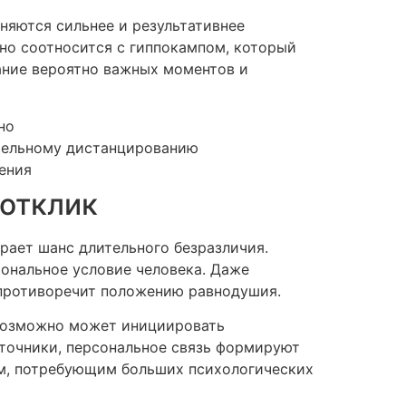
яются сильнее и результативнее
тно соотносится с гиппокампом, который
ание вероятно важных моментов и
но
ительному дистанцированию
ения
отклик
рает шанс длительного безразличия.
ональное условие человека. Даже
 противоречит положению равнодушия.
 возможно может инициировать
сточники, персональное связь формируют
м, потребующим больших психологических