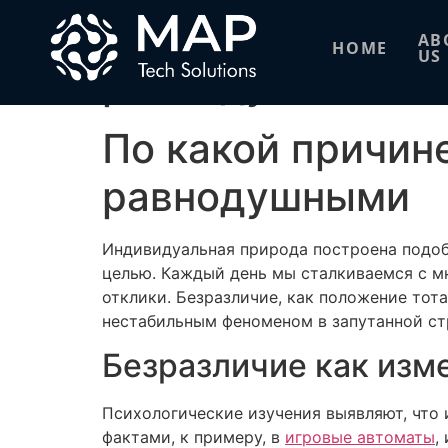
По какой причин
AB
HOME
US
равнодушными
По какой причин
равнодушными
Индивидуальная природа построена подоб
целью. Каждый день мы сталкиваемся с м
отклики. Безразличие, как положение то
нестабильным феноменом в запутанной ст
Безразличие как изм
Психологические изучения выявляют, что 
фактами, к примеру, в
игровые автоматы
,