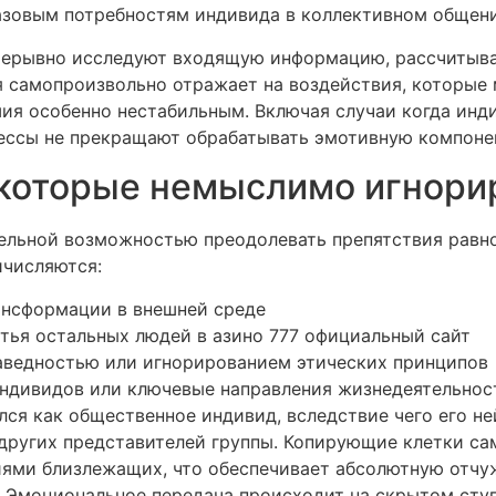
азовым потребностям индивида в коллективном общени
рерывно исследуют входящую информацию, рассчитыва
 самопроизвольно отражает на воздействия, которые м
я особенно нестабильным. Включая случаи когда инд
ессы не прекращают обрабатывать эмотивную компонен
 которые немыслимо игнори
ельной возможностью преодолевать препятствия равн
ичисляются:
нсформации в внешней среде
тья остальных людей в азино 777 официальный сайт
аведностью или игнорированием этических принципов
индивидов или ключевые направления жизнедеятельнос
ся как общественное индивид, вследствие чего его не
других представителей группы. Копирующие клетки с
ями близлежащих, что обеспечивает абсолютную отчу
. Эмоциональное передача происходит на скрытом сту