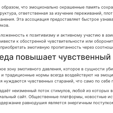
образом, что эмоционально окрашенные память сохран
руктура, ответственная за изучение переживаний, пло
ранения. Эта ассоциация предоставляет быстрое узнав
иков.
ложенность к позитивизму и активному участию в ази
ривести к обостренной чувствительности или оборон
 приобретать эмотивную пропитанность через соотнош
еда повышает чувственный 
е зону эмотивного давления, которое в сущности уби
 и традиционные нормы всегда воздействуют на эмоци
ия нуждаются чувственных стараний, что само по себе
здаёт неизменный поток стимулов, любой из которых
циальный сайт. Общественные платформы, новостные и
 удержание равнодушия является энергичным поступко