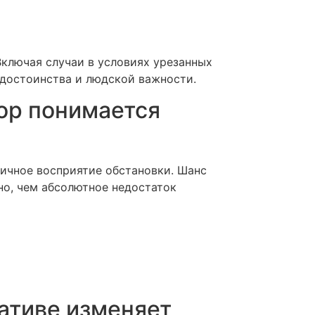
ключая случаи в условиях урезанных
достоинства и людской важности.
ор понимается
ичное восприятие обстановки. Шанс
но, чем абсолютное недостаток
ативе изменяет