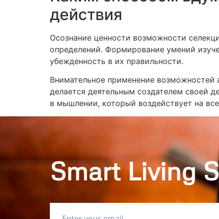
действия
Осознание ценности возможности селекци
определений. Формирование умений изуче
убежденность в их правильности.
Внимательное применение возможностей а
делается деятельным создателем своей д
в мышлении, который воздействует на вс
Smart Living S