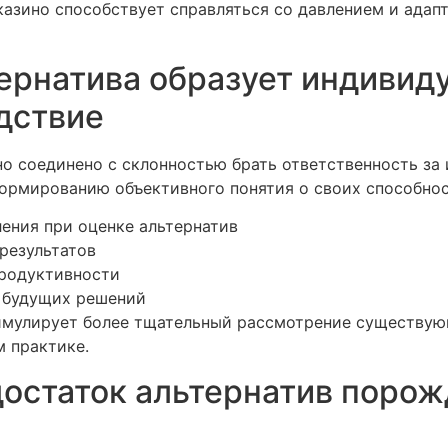
 казино способствует справляться со давлением и ада
ернатива образует индивид
едствие
 соединено с склонностью брать ответственность за 
рмированию объективного понятия о своих способнос
ения при оценке альтернатив
результатов
родуктивности
 будущих решений
имулирует более тщательный рассмотрение существующ
м практике.
достаток альтернатив порож