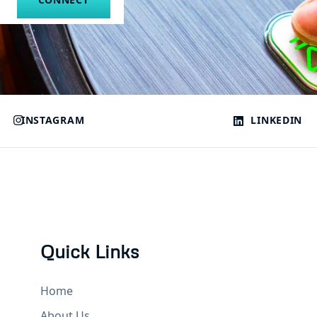
CONNECT
INSTAGRAM
LINKEDIN
Quick Links
Home
About Us