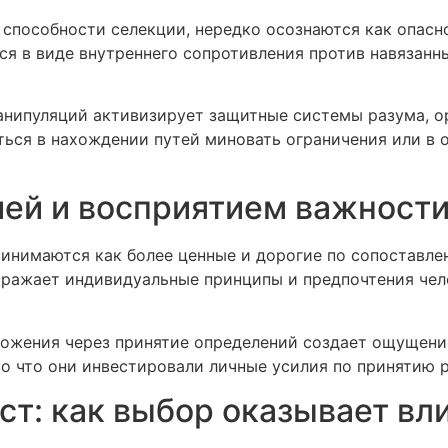
 способности селекции, нередко осознаются как опасн
я в виде внутреннего сопротивления против навязанны
анипуляций активизирует защитные системы разума, о
ься в нахождении путей миновать ограничения или в 
ей и восприятием важности
инимаются как более ценные и дорогие по сопоставле
выражает индивидуальные принципы и предпочтения чел
ложения через принятие определений создает ощущени
о что они инвестировали личные усилия по принятию 
ст: как выбор оказывает вл