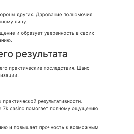
тороны других. Дарование полномочия
нному лицу.
ение и образует уверенность в своих
анию.
его результата
 его практические последствия. Шанс
изации.
 практической результативности.
 7k casino помогает полному ощущению
ению и повышает прочность к возможным