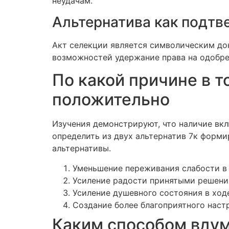
неудачам.
Альтернатива как подтв
Акт селекции является символическим до
возможностей удержание права на одобре
По какой причине в 
положительно
Изучения демонстрируют, что наличие вк
определить из двух альтернатив 7к форми
альтернативы.
Уменьшение переживания слабости в
Усиление радости принятыми решен
Усиление душевного состояния в ход
Создание более благоприятного наст
Каким способом вдум