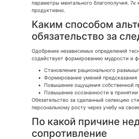
параметры ментального благополучия. 7к
продуктивно.
Каким способом альт
обязательство за сл
Одобрение независимых определений тесно
содействует формированию мудрости и фо
Становление рационального размышл
Формирование умений предсказания 
Повышение ощущения собственной п
Повышение осознанности в принятии
Обязательство за сделанный селекцию ст
персональному росту через учебу на свое
По какой причине не
сопротивление