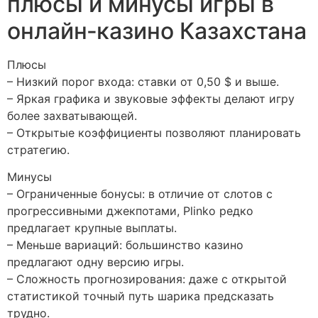
плюсы и минусы игры в
онлайн‑казино Казахстана
Плюсы
– Низкий порог входа: ставки от 0,50 $ и выше.
– Яркая графика и звуковые эффекты делают игру
более захватывающей.
– Открытые коэффициенты позволяют планировать
стратегию.
Минусы
– Ограниченные бонусы: в отличие от слотов с
прогрессивными джекпотами, Plinko редко
предлагает крупные выплаты.
– Меньше вариаций: большинство казино
предлагают одну версию игры.
– Сложность прогнозирования: даже с открытой
статистикой точный путь шарика предсказать
трудно.