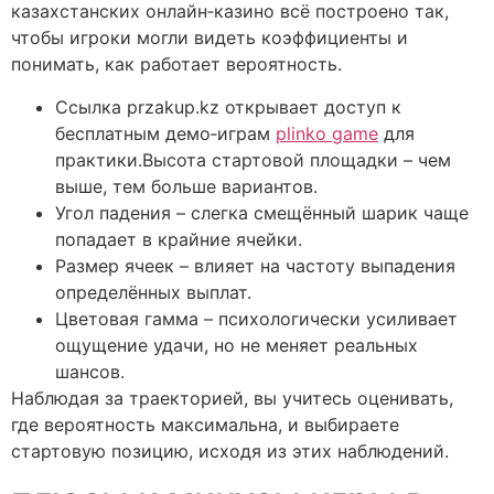
казахстанских онлайн‑казино всё построено так,
чтобы игроки могли видеть коэффициенты и
понимать, как работает вероятность.
Ссылка przakup.kz открывает доступ к
бесплатным демо‑играм
plinko game
для
практики.Высота стартовой площадки – чем
выше, тем больше вариантов.
Угол падения – слегка смещённый шарик чаще
попадает в крайние ячейки.
Размер ячеек – влияет на частоту выпадения
определённых выплат.
Цветовая гамма – психологически усиливает
ощущение удачи, но не меняет реальных
шансов.
Наблюдая за траекторией, вы учитесь оценивать,
где вероятность максимальна, и выбираете
стартовую позицию, исходя из этих наблюдений.