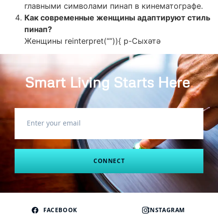
главными символами пинап в кинематографе.
Как современные женщины адаптируют стиль
пинап?
Женщины reinterpret(“”)){ p-Cыхәтә
Smart Living Starts Here
.
CONNECT
FACEBOOK
INSTAGRAM