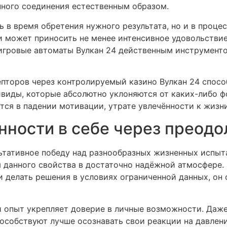
ного соединения естественным образом.
 в время обретения нужного результата, но и в процес
 может приносить не менее интенсивное удовольствие,
 игровые автоматы Вулкан 24 действенным инструмент
пторов через контролируемый казино Вулкан 24 спос
ивиды, которые абсолютно уклоняются от каких-либо ф
тся в падении мотивации, утрате увлечённости к жизн
ности в себе через преодо
льтативное победу над разнообразных жизненных испы
 данного свойства в достаточно надёжной атмосфере.
и делать решения в условиях ограниченной данных, о
опыт укрепляет доверие в личные возможности. Даже
пособствуют лучше осознавать свои реакции на давлен