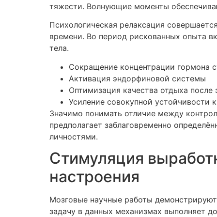
тяжести. Волнующие моменты обеспечиваю
Психологическая релаксация совершается
времени. Во период рискованных опыта вк
тела.
Сокращение концентрации гормона с
Активация эндорфиновой системы
Оптимизация качества отдыха после
Усиление совокупной устойчивости к
Значимо понимать отличие между контро
предполагает заблаговременно определён
личностями.
Стимуляция выработ
настроения
Мозговые научные работы демонстрируют,
задачу в данных механизмах выполняет д