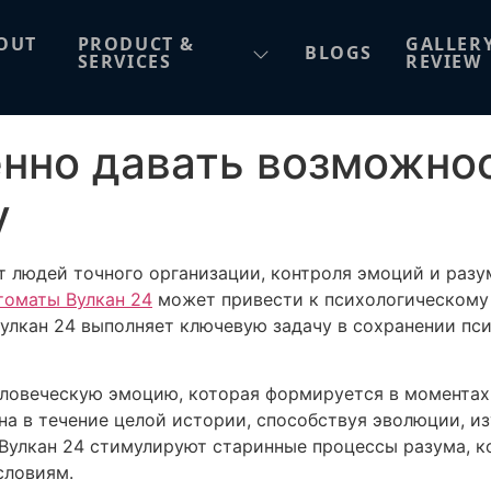
нно давать возможно
OUT
PRODUCT &
GALLER
BLOGS
SERVICES
REVIEW
у
нно давать возможно
у
 людей точного организации, контроля эмоций и разу
томаты Вулкан 24
может привести к психологическому 
улкан 24 выполняет ключевую задачу в сохранении пс
еловеческую эмоцию, которая формируется в моментах
а в течение целой истории, способствуя эволюции, и
Вулкан 24 стимулируют старинные процессы разума, к
словиям.