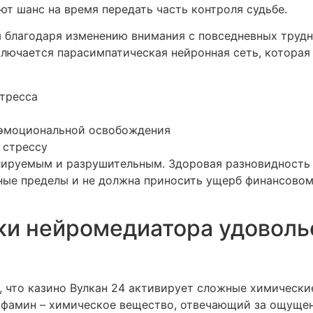
т шанс на время передать часть контроля судьбе.
 благодаря изменению внимания с повседневных трудн
лючается парасимпатическая нейронная сеть, которая
тресса
 эмоциональной освобождения
 стрессу
лируемым и разрушительным. Здоровая разновидность 
ные пределы и не должна приносить ущерб финансово
ки нейромедиатора удоволь
 что казино Вулкан 24 активирует сложные химически
офамин – химическое вещество, отвечающий за ощущен