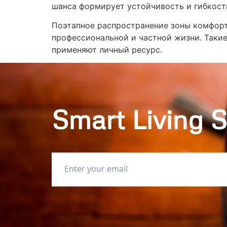
шанса формирует устойчивость и гибкост
Поэтапное распространение зоны комфорт
профессиональной и частной жизни. Такие
применяют личный ресурс.
Smart Living S