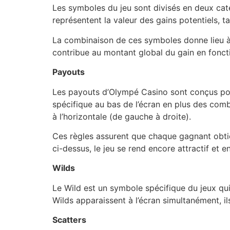
Les symboles du jeu sont divisés en deux caté
représentent la valeur des gains potentiels, 
La combinaison de ces symboles donne lieu à
contribue au montant global du gain en fonct
Payouts
Les payouts d’Olympé Casino sont conçus pour
spécifique au bas de l’écran en plus des com
à l’horizontale (de gauche à droite).
Ces règles assurent que chaque gagnant obtie
ci-dessus, le jeu se rend encore attractif et 
Wilds
Le Wild est un symbole spécifique du jeux qui
Wilds apparaissent à l’écran simultanément, i
Scatters