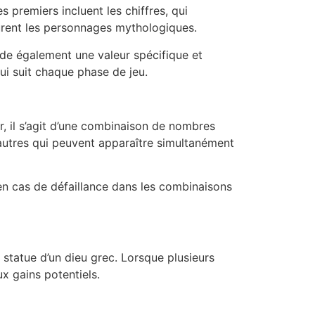
 premiers incluent les chiffres, qui
gurent les personnages mythologiques.
de également une valeur spécifique et
ui suit chaque phase de jeu.
, il s’agit d’une combinaison de nombres
autres qui peuvent apparaître simultanément
n cas de défaillance dans les combinaisons
 statue d’un dieu grec. Lorsque plusieurs
x gains potentiels.