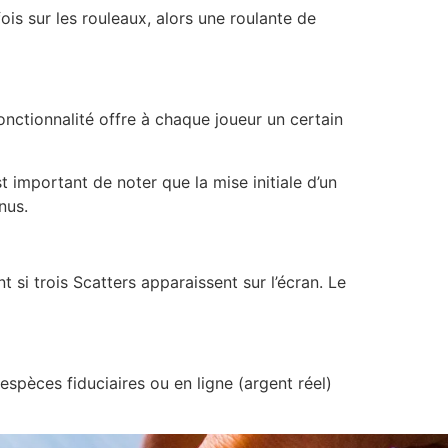
ois sur les rouleaux, alors une roulante de
onctionnalité offre à chaque joueur un certain
 important de noter que la mise initiale d’un
nus.
 si trois Scatters apparaissent sur l’écran. Le
espèces fiduciaires ou en ligne (argent réel)