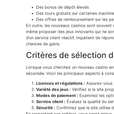
Des bonus de dépôt élevés
Des tours gratuits sur certaines machin
Des offres de remboursement sur les pert
En outre, les nouveaux casinos sont souvent d
même proposer des jeux innovants qui ne sont
d’un service client réactif, impatient de répo
chances de gains.
Critères de sélection 
Lorsque vous cherchez un nouveau casino en li
sécurisée. Voici les principaux aspects à cons
Licences et régulations :
Assurez-vous q
Variété des jeux :
Vérifiez si le site pr
Modes de paiement :
Examinez les optio
Service client :
Évaluez la qualité du ser
Sécurité :
Confirmez que le site utilise 
En respectant ces critères, vous serez mieux 