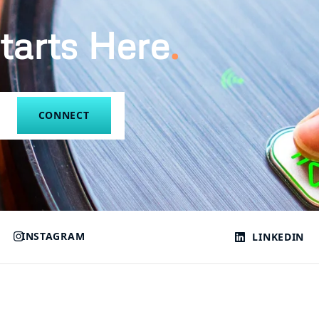
tarts Here
.
CONNECT
INSTAGRAM
LINKEDIN