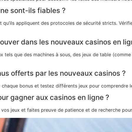
e sont-ils fiables ?
et qu’ils appliquent des protocoles de sécurité stricts. Vérif
rouver dans les nouveaux casinos en lig
tels que des machines à sous, des jeux de table (comme le
s offerts par les nouveaux casinos ?
e chaque bonus et testez différents jeux pour comprendre l
pour gagner aux casinos en ligne ?
 vos jeux et faites preuve de patience et de recherche pour 