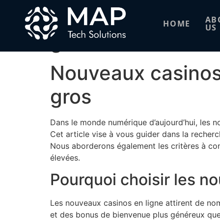
Nouveaux casinos 
AB
HOME
US
gros
Nouveaux casinos 
gros
Dans le monde numérique d’aujourd’hui, les no
Cet article vise à vous guider dans la recherc
Nous aborderons également les critères à cons
élevées.
Pourquoi choisir les n
Les nouveaux casinos en ligne attirent de nom
et des bonus de bienvenue plus généreux que l