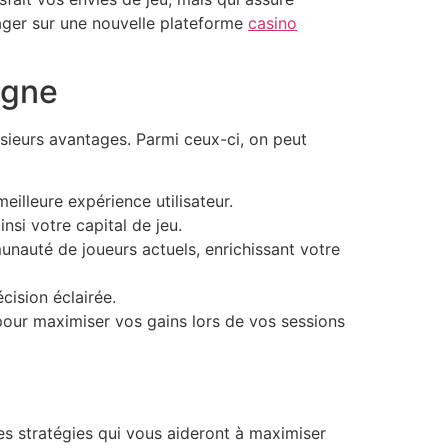
gager sur une nouvelle plateforme
casino
igne
sieurs avantages. Parmi ceux-ci, on peut
illeure expérience utilisateur.
nsi votre capital de jeu.
nauté de joueurs actuels, enrichissant votre
cision éclairée.
pour maximiser vos gains lors de vos sessions
?
nes stratégies qui vous aideront à maximiser