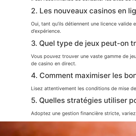
2. Les nouveaux casinos en lign
Oui, tant qu’ils détiennent une licence valide 
d’expérience.
3. Quel type de jeux peut-on t
Vous pouvez trouver une vaste gamme de jeux 
de casino en direct.
4. Comment maximiser les bonu
Lisez attentivement les conditions de mise d
5. Quelles stratégies utiliser 
Adoptez une gestion financière stricte, variez