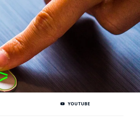
YOUTUBE