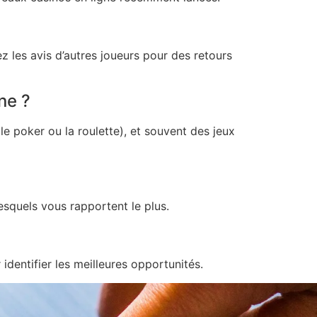
iez les avis d’autres joueurs pour des retours
ne ?
 poker ou la roulette), et souvent des jeux
esquels vous rapportent le plus.
identifier les meilleures opportunités.