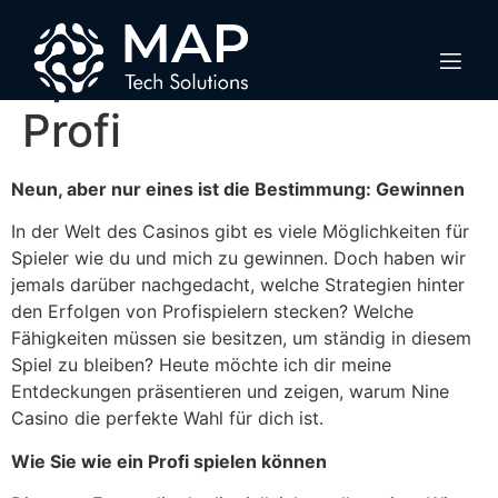
Nine Casino –
Spielen Sie wie ein
Profi
Neun, aber nur eines ist die Bestimmung: Gewinnen
In der Welt des Casinos gibt es viele Möglichkeiten für
Spieler wie du und mich zu gewinnen. Doch haben wir
jemals darüber nachgedacht, welche Strategien hinter
den Erfolgen von Profispielern stecken? Welche
Fähigkeiten müssen sie besitzen, um ständig in diesem
Spiel zu bleiben? Heute möchte ich dir meine
Entdeckungen präsentieren und zeigen, warum Nine
Casino die perfekte Wahl für dich ist.
Wie Sie wie ein Profi spielen können