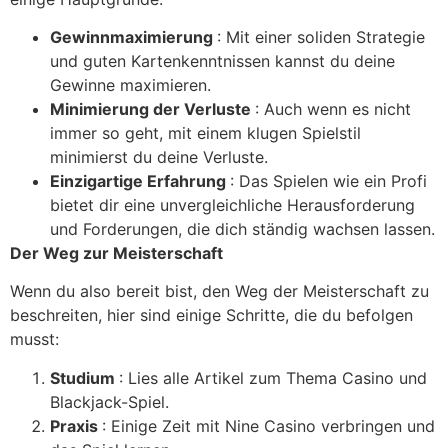
Gewinnmaximierung
: Mit einer soliden Strategie
und guten Kartenkenntnissen kannst du deine
Gewinne maximieren.
Minimierung der Verluste
: Auch wenn es nicht
immer so geht, mit einem klugen Spielstil
minimierst du deine Verluste.
Einzigartige Erfahrung
: Das Spielen wie ein Profi
bietet dir eine unvergleichliche Herausforderung
und Forderungen, die dich ständig wachsen lassen.
Der Weg zur Meisterschaft
Wenn du also bereit bist, den Weg der Meisterschaft zu
beschreiten, hier sind einige Schritte, die du befolgen
musst:
Studium
: Lies alle Artikel zum Thema Casino und
Blackjack-Spiel.
Praxis
: Einige Zeit mit Nine Casino verbringen und