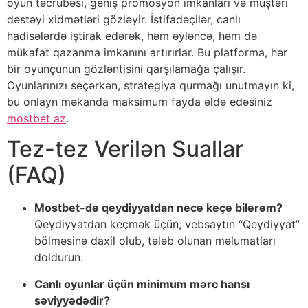
oyun təcrübəsi, geniş promosyon imkanları və müştəri
dəstəyi xidmətləri gözləyir. İstifadəçilər, canlı
hadisələrdə iştirak edərək, həm əyləncə, həm də
mükafat qazanma imkanını artırırlar. Bu platforma, hər
bir oyunçunun gözləntisini qarşılamağa çalışır.
Oyunlarınızı seçərkən, strategiya qurmağı unutmayın ki,
bu onlayn məkanda maksimum fayda əldə edəsiniz
mostbet az
.
Tez-tez Verilən Suallar
(FAQ)
Mostbet-də qeydiyyatdan necə keçə bilərəm?
Qeydiyyatdan keçmək üçün, vebsaytın “Qeydiyyat”
bölməsinə daxil olub, tələb olunan məlumatları
doldurun.
Canlı oyunlar üçün minimum mərc hansı
səviyyədədir?