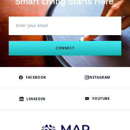
Smart Living Starts Here
.
CONNECT
FACEBOOK
INSTAGRAM
YOUTUBE
LINKEDIN