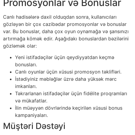
Promosyonlar və Bonuslar
Canlı hadisələrə daxil olduqdan sonra, kullanıcıları
gözləyən bir çox cazibədar promosyonlar və bonuslar
var. Bu bonuslar, daha çox oyun oynamağa və şansınızı
artırmağa kömək edir. Aşağıdakı bonuslardan bəzilərini
gözləmək olar:
Yeni istifadəçilər üçün qeydiyyatdan keçmə
bonusları.
Canlı oyunlar üçün xüsusi promosyon təklifləri.
İstədiyiniz məbləğlər üzrə daha yüksək mərc
imkanları.
Təkrarlanan istifadəçilər üçün fidélite proqramları
və mükafatlar.
İlin müəyyən dövrlərində keçirilən xüsusi bonus
kampaniyaları.
Müştəri Dəstəyi