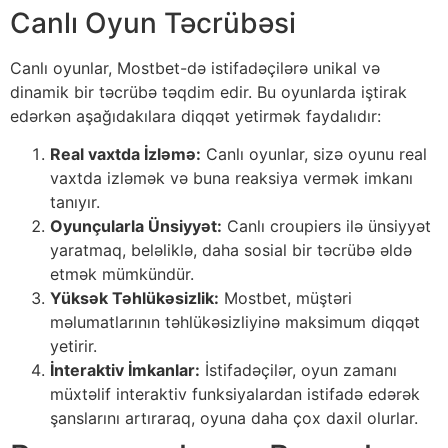
Canlı Oyun Təcrübəsi
Canlı oyunlar, Mostbet-də istifadəçilərə unikal və
dinamik bir təcrübə təqdim edir. Bu oyunlarda iştirak
edərkən aşağıdakılara diqqət yetirmək faydalıdır:
Real vaxtda İzləmə:
Canlı oyunlar, sizə oyunu real
vaxtda izləmək və buna reaksiya vermək imkanı
tanıyır.
Oyunçularla Ünsiyyət:
Canlı croupiers ilə ünsiyyət
yaratmaq, beləliklə, daha sosial bir təcrübə əldə
etmək mümkündür.
Yüksək Təhlükəsizlik:
Mostbet, müştəri
məlumatlarının təhlükəsizliyinə maksimum diqqət
yetirir.
İnteraktiv İmkanlar:
İstifadəçilər, oyun zamanı
müxtəlif interaktiv funksiyalardan istifadə edərək
şanslarını artıraraq, oyuna daha çox daxil olurlar.