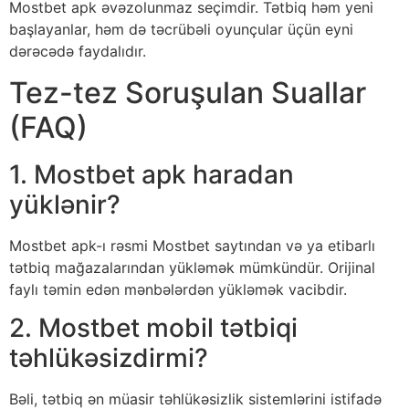
Mostbet apk əvəzolunmaz seçimdir. Tətbiq həm yeni
başlayanlar, həm də təcrübəli oyunçular üçün eyni
dərəcədə faydalıdır.
Tez-tez Soruşulan Suallar
(FAQ)
1. Mostbet apk haradan
yüklənir?
Mostbet apk-ı rəsmi Mostbet saytından və ya etibarlı
tətbiq mağazalarından yükləmək mümkündür. Orijinal
faylı təmin edən mənbələrdən yükləmək vacibdir.
2. Mostbet mobil tətbiqi
təhlükəsizdirmi?
Bəli, tətbiq ən müasir təhlükəsizlik sistemlərini istifadə