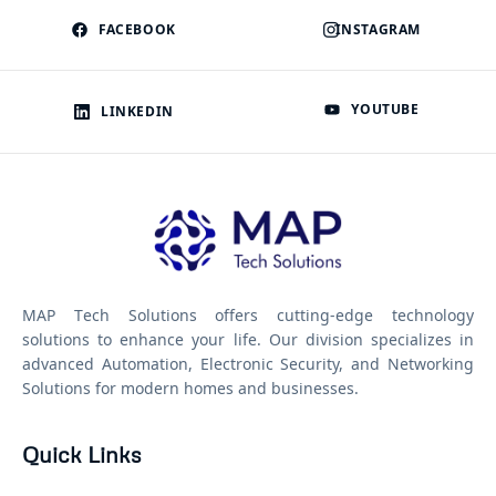
FACEBOOK
INSTAGRAM
YOUTUBE
LINKEDIN
MAP Tech Solutions offers cutting-edge technology
solutions to enhance your life. Our division specializes in
advanced Automation, Electronic Security, and Networking
Solutions for modern homes and businesses.
Quick Links