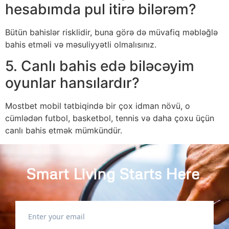
hesabımda pul itirə bilərəm?
Bütün bahislər risklidir, buna görə də müvafiq məbləğlə
bahis etməli və məsuliyyətli olmalısınız.
5. Canlı bahis edə biləcəyim
oyunlar hansılardır?
Mostbet mobil tətbiqində bir çox idman növü, o
cümlədən futbol, basketbol, tennis və daha çoxu üçün
canlı bahis etmək mümkündür.
Smart Living Starts Here
.