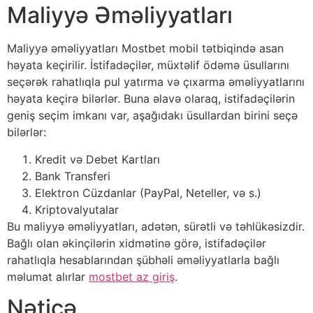
Maliyyə Əməliyyatları
Maliyyə əməliyyatları Mostbet mobil tətbiqində asan
həyata keçirilir. İstifadəçilər, müxtəlif ödəmə üsullarını
seçərək rahatlıqla pul yatırma və çıxarma əməliyyatlarını
həyata keçirə bilərlər. Buna əlavə olaraq, istifadəçilərin
geniş seçim imkanı var, aşağıdakı üsullardan birini seçə
bilərlər:
Kredit və Debet Kartları
Bank Transferi
Elektron Cüzdanlar (PayPal, Neteller, və s.)
Kriptovalyutalar
Bu maliyyə əməliyyatları, adətən, sürətli və təhlükəsizdir.
Bağlı olan əkinçilərin xidmətinə görə, istifadəçilər
rahatlıqla hesablarından şübhəli əməliyyatlarla bağlı
məlumat alırlar
mostbet az giriş
.
Nəticə