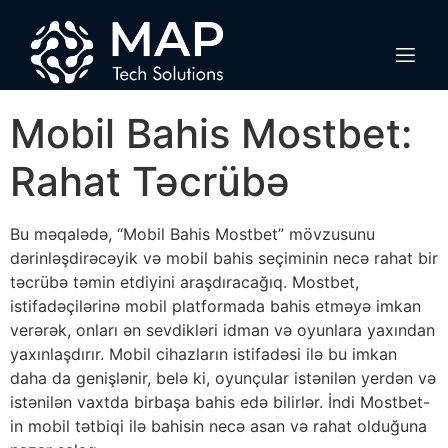
Mobil Bahis Mostbet:
Rahat Təcrübə
Mobil Bahis Mostbet:
Rahat Təcrübə
Bu məqalədə, “Mobil Bahis Mostbet” mövzusunu
dərinləşdirəcəyik və mobil bahis seçiminin necə rahat bir
təcrübə təmin etdiyini araşdıracağıq. Mostbet,
istifadəçilərinə mobil platformada bahis etməyə imkan
verərək, onları ən sevdikləri idman və oyunlara yaxından
yaxınlaşdırır. Mobil cihazların istifadəsi ilə bu imkan
daha da genişlənir, belə ki, oyunçular istənilən yerdən və
istənilən vaxtda birbaşa bahis edə bilirlər. İndi Mostbet-
in mobil tətbiqi ilə bahisin necə asan və rahat olduğuna