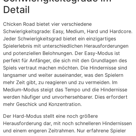
Detail
Chicken Road bietet vier verschiedene
Schwierigkeitsgrade: Easy, Medium, Hard und Hardcore.
Jeder Schwierigkeitsgrad bietet ein einzigartiges
Spielerlebnis mit unterschiedlichen Herausforderungen
und potenziellen Belohnungen. Der Easy-Modus ist
perfekt für Anfänger, die sich mit den Grundlagen des
Spiels vertraut machen möchten. Die Hindernisse sind
langsamer und weiter auseinander, was den Spielern
mehr Zeit gibt, zu reagieren und zu vermeiden. Im
Medium-Modus steigt das Tempo und die Hindernisse
werden häufiger und unvorhersehbarer. Dies erfordert
mehr Geschick und Konzentration.
Der Hard-Modus stellt eine noch größere
Herausforderung dar, mit noch schnelleren Hindernissen
und einem engeren Zeitrahmen. Nur erfahrene Spieler