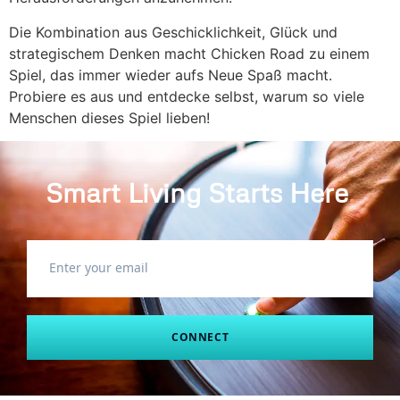
Die Kombination aus Geschicklichkeit, Glück und
strategischem Denken macht Chicken Road zu einem
Spiel, das immer wieder aufs Neue Spaß macht.
Probiere es aus und entdecke selbst, warum so viele
Menschen dieses Spiel lieben!
Smart Living Starts Here
.
CONNECT