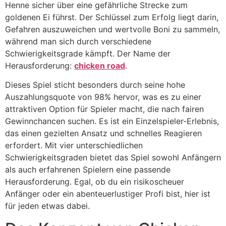
Henne sicher über eine gefährliche Strecke zum
goldenen Ei führst. Der Schlüssel zum Erfolg liegt darin,
Gefahren auszuweichen und wertvolle Boni zu sammeln,
während man sich durch verschiedene
Schwierigkeitsgrade kämpft. Der Name der
Herausforderung:
chicken road
.
Dieses Spiel sticht besonders durch seine hohe
Auszahlungsquote von 98% hervor, was es zu einer
attraktiven Option für Spieler macht, die nach fairen
Gewinnchancen suchen. Es ist ein Einzelspieler-Erlebnis,
das einen gezielten Ansatz und schnelles Reagieren
erfordert. Mit vier unterschiedlichen
Schwierigkeitsgraden bietet das Spiel sowohl Anfängern
als auch erfahrenen Spielern eine passende
Herausforderung. Egal, ob du ein risikoscheuer
Anfänger oder ein abenteuerlustiger Profi bist, hier ist
für jeden etwas dabei.