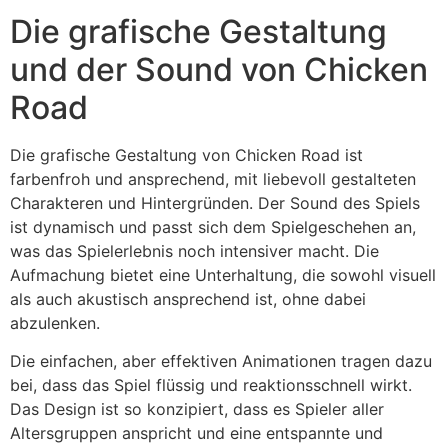
Die grafische Gestaltung
und der Sound von Chicken
Road
Die grafische Gestaltung von Chicken Road ist
farbenfroh und ansprechend, mit liebevoll gestalteten
Charakteren und Hintergründen. Der Sound des Spiels
ist dynamisch und passt sich dem Spielgeschehen an,
was das Spielerlebnis noch intensiver macht. Die
Aufmachung bietet eine Unterhaltung, die sowohl visuell
als auch akustisch ansprechend ist, ohne dabei
abzulenken.
Die einfachen, aber effektiven Animationen tragen dazu
bei, dass das Spiel flüssig und reaktionsschnell wirkt.
Das Design ist so konzipiert, dass es Spieler aller
Altersgruppen anspricht und eine entspannte und