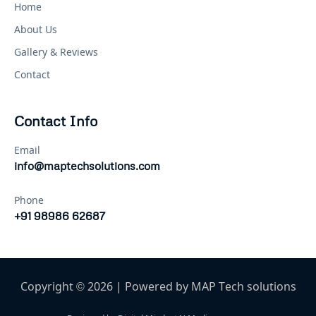
Home
About Us
Gallery & Reviews
Contact
Contact Info
Email
info@maptechsolutions.com
Phone
+91 98986 62687
Copyright © 2026 | Powered by MAP Tech solutions