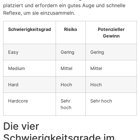
platziert und erfordern ein gutes Auge und schnelle
Reflexe, um sie einzusammeln.
Schwierigkeitsgrad
Risiko
Potenzieller
Gewinn
Easy
Gering
Gering
Medium
Mittel
Mittel
Hard
Hoch
Hoch
Hardcore
Sehr
Sehr hoch
hoch
Die vier
Schwierigkeitsgrade im