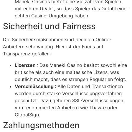
Maneki Casinos bietet eine Vielzahl von Spielen
mit echten Dealer, so dass Spieler das Gefühl einer
echten Casino-Umgebung haben.
Sicherheit und Fairness
Die Sicherheitsmaßnahmen sind bei allen Online-
Anbietern sehr wichtig. Hier ist der Focus auf
Transparenz gefallen:
Lizenzen
: Das Maneki Casino besitzt sowohl eine
britische als auch eine maltesische Lizens, was
deutlich macht, dass es strengen Regularien folgt.
Verschlüsselung
: Alle Daten und Transaktionen
werden durch starke Verschlüsselungsverfahren
geschützt. Dazu gehören SSL-Verschlüsselungen
von renommierten Anbietern wie Thawte oder
GlobalSign.
Zahlungsmethoden