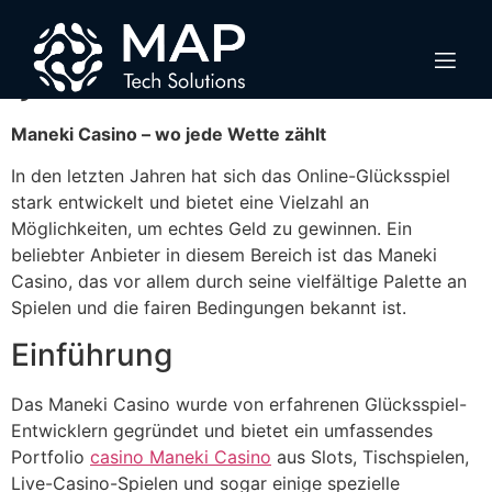
Maneki Casino – wo
jede Wette zählt
Maneki Casino – wo jede Wette zählt
In den letzten Jahren hat sich das Online-Glücksspiel
stark entwickelt und bietet eine Vielzahl an
Möglichkeiten, um echtes Geld zu gewinnen. Ein
beliebter Anbieter in diesem Bereich ist das Maneki
Casino, das vor allem durch seine vielfältige Palette an
Spielen und die fairen Bedingungen bekannt ist.
Einführung
Das Maneki Casino wurde von erfahrenen Glücksspiel-
Entwicklern gegründet und bietet ein umfassendes
Portfolio
casino Maneki Casino
aus Slots, Tischspielen,
Live-Casino-Spielen und sogar einige spezielle