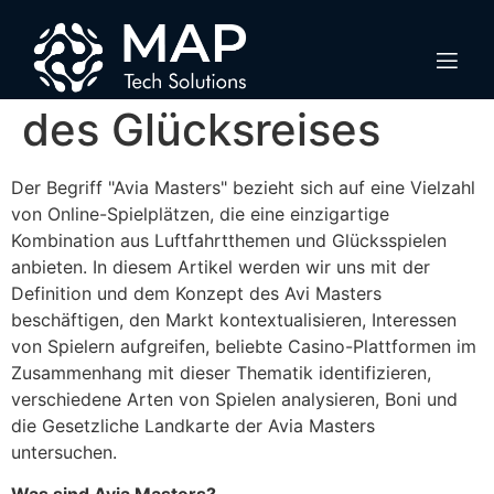
Luftfahrtmuster
Aviatische Meister
des Glücksreises
Der Begriff "Avia Masters" bezieht sich auf eine Vielzahl
von Online-Spielplätzen, die eine einzigartige
Kombination aus Luftfahrtthemen und Glücksspielen
anbieten. In diesem Artikel werden wir uns mit der
Definition und dem Konzept des Avi Masters
beschäftigen, den Markt kontextualisieren, Interessen
von Spielern aufgreifen, beliebte Casino-Plattformen im
Zusammenhang mit dieser Thematik identifizieren,
verschiedene Arten von Spielen analysieren, Boni und
die Gesetzliche Landkarte der Avia Masters
untersuchen.