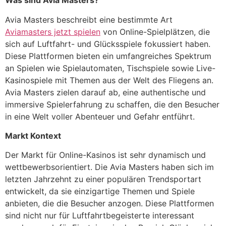
Was sind Avia Masters?
Avia Masters beschreibt eine bestimmte Art
Aviamasters jetzt spielen
von Online-Spielplätzen, die
sich auf Luftfahrt- und Glücksspiele fokussiert haben.
Diese Plattformen bieten ein umfangreiches Spektrum
an Spielen wie Spielautomaten, Tischspiele sowie Live-
Kasinospiele mit Themen aus der Welt des Fliegens an.
Avia Masters zielen darauf ab, eine authentische und
immersive Spielerfahrung zu schaffen, die den Besucher
in eine Welt voller Abenteuer und Gefahr entführt.
Markt Kontext
Der Markt für Online-Kasinos ist sehr dynamisch und
wettbewerbsorientiert. Die Avia Masters haben sich im
letzten Jahrzehnt zu einer populären Trendsportart
entwickelt, da sie einzigartige Themen und Spiele
anbieten, die die Besucher anzogen. Diese Plattformen
sind nicht nur für Luftfahrtbegeisterte interessant