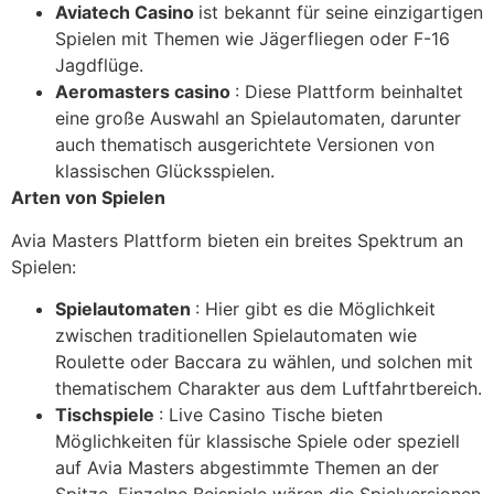
Aviatech Casino
ist bekannt für seine einzigartigen
Spielen mit Themen wie Jägerfliegen oder F-16
Jagdflüge.
Aeromasters casino
: Diese Plattform beinhaltet
eine große Auswahl an Spielautomaten, darunter
auch thematisch ausgerichtete Versionen von
klassischen Glücksspielen.
Arten von Spielen
Avia Masters Plattform bieten ein breites Spektrum an
Spielen:
Spielautomaten
: Hier gibt es die Möglichkeit
zwischen traditionellen Spielautomaten wie
Roulette oder Baccara zu wählen, und solchen mit
thematischem Charakter aus dem Luftfahrtbereich.
Tischspiele
: Live Casino Tische bieten
Möglichkeiten für klassische Spiele oder speziell
auf Avia Masters abgestimmte Themen an der