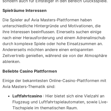
sondern auch für Einsteiger in den Bereich Glücksspiele.
Spielräume Interessen
Die Spieler auf Avia Masters-Plattformen haben
unterschiedliche Hintergründe und Motivationen, die
ihre Interessen beeinflussen. Einerseits suchen einige
nach einer Herausforderung und einem Adrenalinschub
durch komplexe Spiele oder hohe Einsatzsummen an.
Andererseits möchten andere einen entspannten
Zeitvertreib genießen, während sie von der Atmosphäre
ablenken.
Beliebte Casino Plattformen
Einige der bekanntesten Online-Casino-Plattformen mit
Avia Masters-Thematik sind:
Luftfahrtcasino
: Hier bietet sich eine Vielzahl an
Flugzeug und Luftfahrtspielautomaten, sowie Live-
Tischspiele im thematischen Raum.