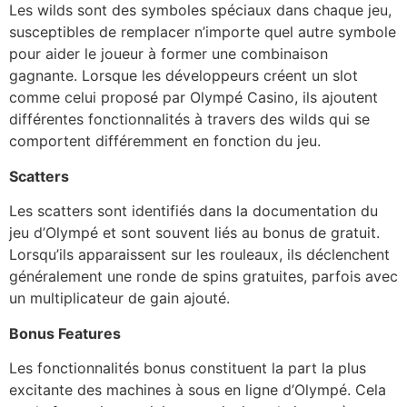
Les wilds sont des symboles spéciaux dans chaque jeu,
susceptibles de remplacer n’importe quel autre symbole
pour aider le joueur à former une combinaison
gagnante. Lorsque les développeurs créent un slot
comme celui proposé par Olympé Casino, ils ajoutent
différentes fonctionnalités à travers des wilds qui se
comportent différemment en fonction du jeu.
Scatters
Les scatters sont identifiés dans la documentation du
jeu d’Olympé et sont souvent liés au bonus de gratuit.
Lorsqu’ils apparaissent sur les rouleaux, ils déclenchent
généralement une ronde de spins gratuites, parfois avec
un multiplicateur de gain ajouté.
Bonus Features
Les fonctionnalités bonus constituent la part la plus
excitante des machines à sous en ligne d’Olympé. Cela