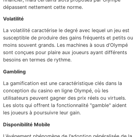
dépassent nettement cette norme.
Volatilité
La volatilité caractérise le degré avec lequel un jeu est
susceptible de produire des gains fréquents et petits ou
moins souvent grands. Les machines à sous d’Olympé
sont conçues pour plaire aux joueurs ayant différents
besoins en termes de rythme.
Gambling
La gamification est une caractéristique clés dans la
conception du casino en ligne Olympé, où les
utilisateurs peuvent gagner des prix réels ou virtuels.
Les slots qui offrent la fonctionnalité "gamble" aident
les joueurs à poursuivre leur gain.
Disponibilité Mobile
L’événement phénomène de l’adoption généralisée de la