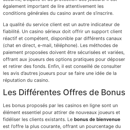
également important de lire attentivement les
conditions générales du casino avant de s’inscrire.
La qualité du service client est un autre indicateur de
fiabilité. Un casino sérieux doit offrir un support client
réactif et compétent, disponible par différents canaux
(chat en direct, e-mail, téléphone). Les méthodes de
paiement proposées doivent être sécurisées et variées,
offrant aux joueurs des options pratiques pour déposer
et retirer des fonds. Enfin, il est conseillé de consulter
les avis d’autres joueurs pour se faire une idée de la
réputation du casino.
Les Différentes Offres de Bonus
Les bonus proposés par les casinos en ligne sont un
élément essentiel pour attirer de nouveaux joueurs et
fidéliser les clients existants. Le
bonus de bienvenue
est l’offre la plus courante, offrant un pourcentage du