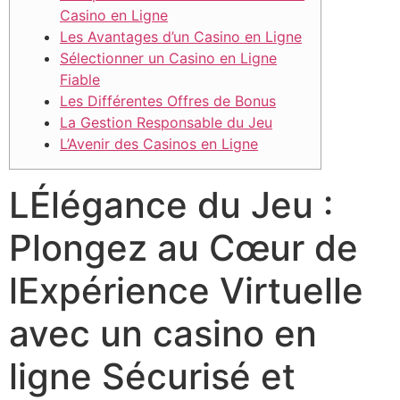
Casino en Ligne
Les Avantages d’un Casino en Ligne
Sélectionner un Casino en Ligne
Fiable
Les Différentes Offres de Bonus
La Gestion Responsable du Jeu
L’Avenir des Casinos en Ligne
LÉlégance du Jeu :
Plongez au Cœur de
lExpérience Virtuelle
avec un casino en
ligne Sécurisé et