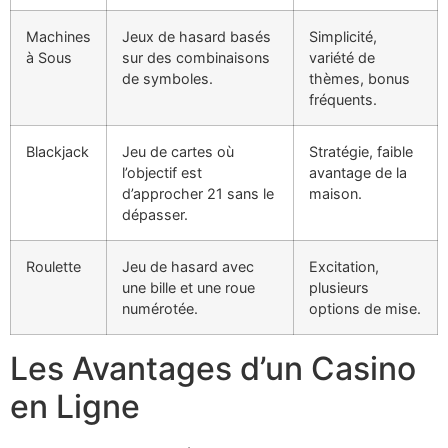
Machines
Jeux de hasard basés
Simplicité,
à Sous
sur des combinaisons
variété de
de symboles.
thèmes, bonus
fréquents.
Blackjack
Jeu de cartes où
Stratégie, faible
l’objectif est
avantage de la
d’approcher 21 sans le
maison.
dépasser.
Roulette
Jeu de hasard avec
Excitation,
une bille et une roue
plusieurs
numérotée.
options de mise.
Les Avantages d’un Casino
en Ligne