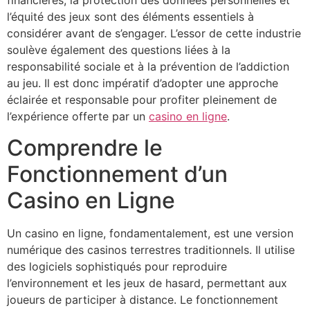
financières, la protection des données personnelles et
l’équité des jeux sont des éléments essentiels à
considérer avant de s’engager. L’essor de cette industrie
soulève également des questions liées à la
responsabilité sociale et à la prévention de l’addiction
au jeu. Il est donc impératif d’adopter une approche
éclairée et responsable pour profiter pleinement de
l’expérience offerte par un
casino en ligne
.
Comprendre le
Fonctionnement d’un
Casino en Ligne
Un casino en ligne, fondamentalement, est une version
numérique des casinos terrestres traditionnels. Il utilise
des logiciels sophistiqués pour reproduire
l’environnement et les jeux de hasard, permettant aux
joueurs de participer à distance. Le fonctionnement