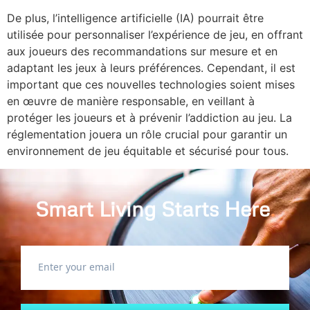
De plus, l’intelligence artificielle (IA) pourrait être
utilisée pour personnaliser l’expérience de jeu, en offrant
aux joueurs des recommandations sur mesure et en
adaptant les jeux à leurs préférences. Cependant, il est
important que ces nouvelles technologies soient mises
en œuvre de manière responsable, en veillant à
protéger les joueurs et à prévenir l’addiction au jeu. La
réglementation jouera un rôle crucial pour garantir un
environnement de jeu équitable et sécurisé pour tous.
Smart Living Starts Here
.