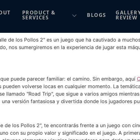
llos 2, El Camino Dorad
OUT
PRODUCT &
GALLER
BLOGS
SERVICES
REVIEW
lle de los Pollos 2" es un juego que ha cautivado a mucho
llado, nos sumergiremos en la experiencia de jugar esta máq
 que puede parecer familiar: el camino. Sin embargo, aquí
C
s pueden volverse locas en cualquier momento. La temática 
 llamado "Road Trip", que sigue a varios amigos mientras 
o una versión fantasiosa y divertida donde los jugadores 
e de los Pollos 2", te encontrarás frente a un juego con cin
uno con su propio valor y significado en el juego. A primera