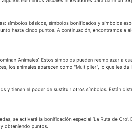
do algunos elementos visuales innovadores para darle un toq
ías: símbolos básicos, símbolos bonificados y símbolos esp
unto hasta cinco puntos. A continuación, encontramos a a
enominan ‘Animales’. Estos símbolos pueden reemplazar a cu
s, los animales aparecen como "Multiplier", lo que les da l
lds y tienen el poder de sustituir otros símbolos. Están dis
edas, se activará la bonificación especial ‘La Ruta de Oro’.
 y obteniendo puntos.