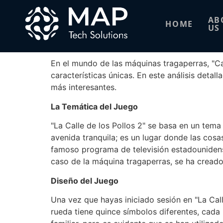
La Calle de los Po
AB
HOME
US
La Calle de los Pollos 2: El Camino Dorado
En el mundo de las máquinas tragaperras, "Ca
características únicas. En este análisis deta
más interesantes.
La Temática del Juego
"La Calle de los Pollos 2" se basa en un tema
avenida tranquila; es un lugar donde las cosa
famoso programa de televisión estadounidense
caso de la máquina tragaperras, se ha cread
Diseño del Juego
Una vez que hayas iniciado sesión en "La Call
rueda tiene quince símbolos diferentes, cada 