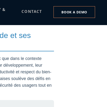
z les poussins et
Y &
CONTACT
BOOK A DEMO
es sûres
de et ses
 que dans le contexte
eur développement, leur
ductivité et respect du bien-
çaises soulève des défis en
écurité des usagers tout en