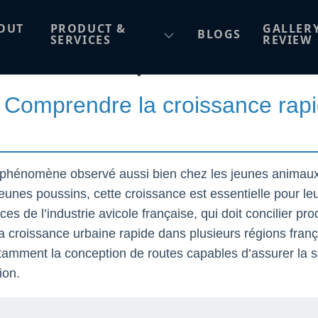
a croissance rapide che
OUT
PRODUCT &
GALLER
BLOGS
SERVICES
REVIEW
ec la conception de rout
 : Comprendre la croissance rapi
n phénomène observé aussi bien chez les jeunes animaux
eunes poussins, cette croissance est essentielle pour l
es de l’industrie avicole française, qui doit concilier pro
la croissance urbaine rapide dans plusieurs régions fran
otamment la conception de routes capables d’assurer la s
ion.