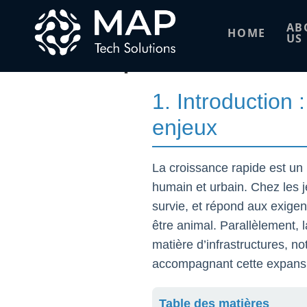
L’importance de l
AB
HOME
US
ses parallèles av
1. Introduction
enjeux
La croissance rapide est u
humain et urbain. Chez les j
survie, et répond aux exigenc
être animal. Parallèlement, 
matière d’infrastructures, n
accompagnant cette expans
Table des matières