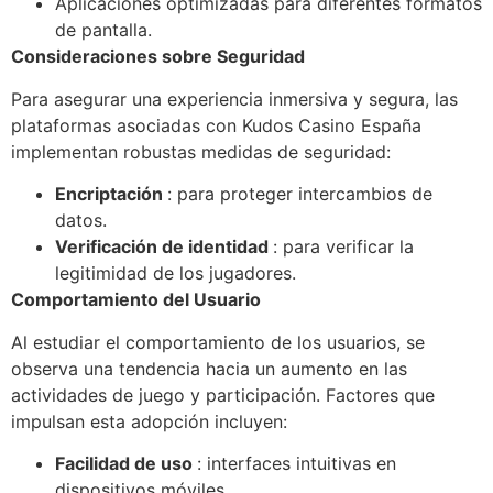
Aplicaciones optimizadas para diferentes formatos
de pantalla.
Consideraciones sobre Seguridad
Para asegurar una experiencia inmersiva y segura, las
plataformas asociadas con Kudos Casino España
implementan robustas medidas de seguridad:
Encriptación
: para proteger intercambios de
datos.
Verificación de identidad
: para verificar la
legitimidad de los jugadores.
Comportamiento del Usuario
Al estudiar el comportamiento de los usuarios, se
observa una tendencia hacia un aumento en las
actividades de juego y participación. Factores que
impulsan esta adopción incluyen:
Facilidad de uso
: interfaces intuitivas en
dispositivos móviles.