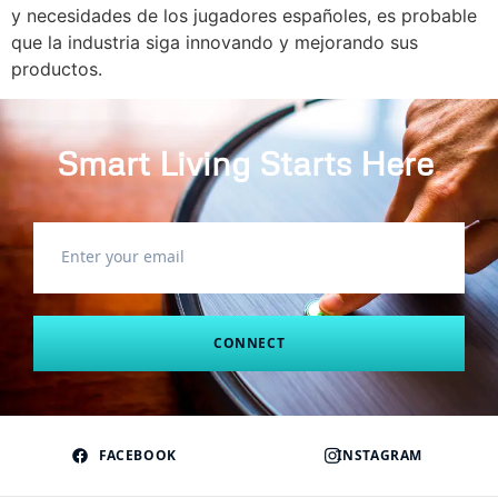
y necesidades de los jugadores españoles, es probable
que la industria siga innovando y mejorando sus
productos.
Smart Living Starts Here
.
CONNECT
FACEBOOK
INSTAGRAM