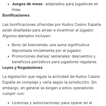
Juegos de mesa
: adaptados para jugadores en
línea.
Bonificaciones
Las bonificaciones ofrecidas por Kudos Casino España
están diseñadas para atraer e incentivar al jugador.
Algunos ejemplos incluyen:
Bono de bienvenida: una suma significativa
depositada inicialmente por el jugador.
Promociones diarias/ semanales: descuentos y
beneficios periódicos para jugadores regulares.
Leyes y Regulaciones
La legislación que regula la actividad de Kudos Casino
España es compleja y varía según la jurisdicción. Sin
embargo, en general se exigen a estos operadores
cumplir con:
Licencias y autorizaciones: para operar en el