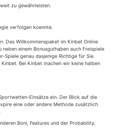
weit zu gewährleisten.
tegie verfolgen koennte.
en. Das Willkommenspaket im Kinbet Online
 du neben einem Bonusguthaben auch Freispiele
-Spiele genau dasjenige Richtige für Sie.
i Kinbet. Bei Kinbet machen wir keine halben
twetten-Einsätze ein. Der Blick auf die
xpire eine oder andere Methode zusätzlich
.
nderen Boni, Features und der Probability,