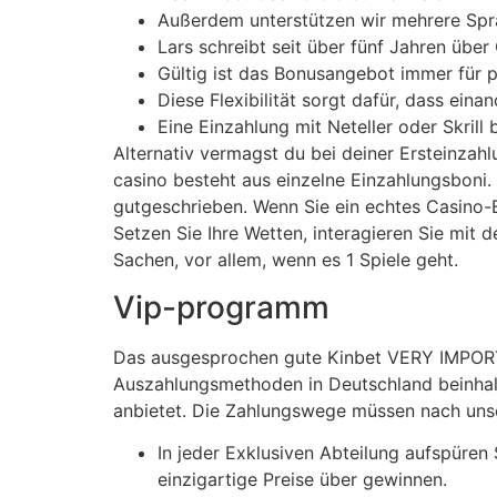
Außerdem unterstützen wir mehrere Sprac
Lars schreibt seit über fünf Jahren über
Gültig ist das Bonusangebot immer für 
Diese Flexibilität sorgt dafür, dass eina
Eine Einzahlung mit Neteller oder Skrill 
Alternativ vermagst du bei deiner Ersteinza
casino besteht aus einzelne Einzahlungsboni.
gutgeschrieben. Wenn Sie ein echtes Casino-E
Setzen Sie Ihre Wetten, interagieren Sie mit
Sachen, vor allem, wenn es 1 Spiele geht.
Vip-programm
Das ausgesprochen gute Kinbet VERY IMPORT
Auszahlungsmethoden in Deutschland beinhalt
anbietet. Die Zahlungswege müssen nach unse
In jeder Exklusiven Abteilung aufspüren 
einzigartige Preise über gewinnen.