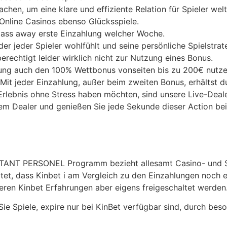
hen, um eine klare und effiziente Relation für Spieler welt
 Online Casinos ebenso Glücksspiele.
pass away erste Einzahlung welcher Woche.
nder jeder Spieler wohlfühlt und seine persönliche Spielstra
berechtigt leider wirklich nicht zur Nutzung eines Bonus.
hlung auch den 100% Wettbonus vonseiten bis zu 200€ nutz
 Mit jeder Einzahlung, außer beim zweiten Bonus, erhältst
rlebnis ohne Stress haben möchten, sind unsere Live-Dealer
 dem Dealer und genießen Sie jede Sekunde dieser Action be
ANT PERSONEL Programm bezieht allesamt Casino- und Spor
et, dass Kinbet i am Vergleich zu den Einzahlungen noch e
ren Kinbet Erfahrungen aber eigens freigeschaltet werden
Sie Spiele, expire nur bei KinBet verfügbar sind, durch beso