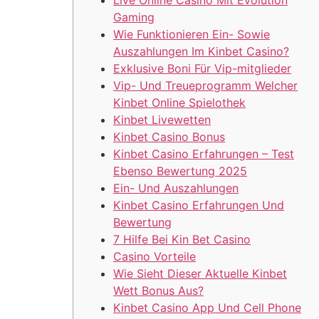
Live Online Casino Mit Evolution
Gaming
Wie Funktionieren Ein- Sowie
Auszahlungen Im Kinbet Casino?
Exklusive Boni Für Vip-mitglieder
Vip- Und Treueprogramm Welcher
Kinbet Online Spielothek
Kinbet Livewetten
Kinbet Casino Bonus
Kinbet Casino Erfahrungen – Test
Ebenso Bewertung 2025
Ein- Und Auszahlungen
Kinbet Casino Erfahrungen Und
Bewertung
7 Hilfe Bei Kin Bet Casino
Casino Vorteile
Wie Sieht Dieser Aktuelle Kinbet
Wett Bonus Aus?
Kinbet Casino App Und Cell Phone