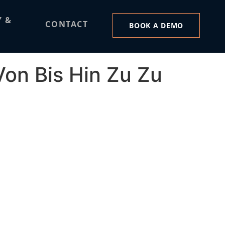
asche
Y &
CONTACT
BOOK A DEMO
on Bis Hin Zu Zu