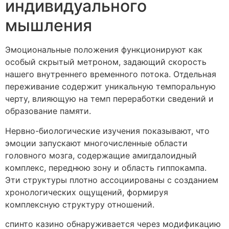
индивидуального
мышления
Эмоциональные положения функционируют как
особый скрытый метроном, задающий скорость
нашего внутреннего временного потока. Отдельная
переживание содержит уникальную темпоральную
черту, влияющую на темп переработки сведений и
образование памяти.
Нервно-биологические изучения показывают, что
эмоции запускают многочисленные области
головного мозга, содержащие амигдалоидный
комплекс, переднюю зону и область гиппокампа.
Эти структуры плотно ассоциированы с созданием
хронологических ощущений, формируя
комплексную структуру отношений.
спинто казино обнаруживается через модификацию