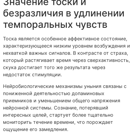
Значение тоски и
безразличия в удлинении
темпоральных чувств
Тоска является особенное аффективное состояние,
характеризующееся низким уровнем возбуждения и
нехваткой важных сигналов. В контрасте от страха,
который растягивает время через сверхактивность,
скука достигает того же результата через
недостаток стимуляции.
Нейробиологические механизмы уныния связаны с
пониженной деятельностью допаминовых
приемников и уменьшением общего напряжения
нейронной системы. Сознание, потерявший
интересных целей, стартует более тщательно
мониторить течение времени, что порождает
ощущение его замедления.