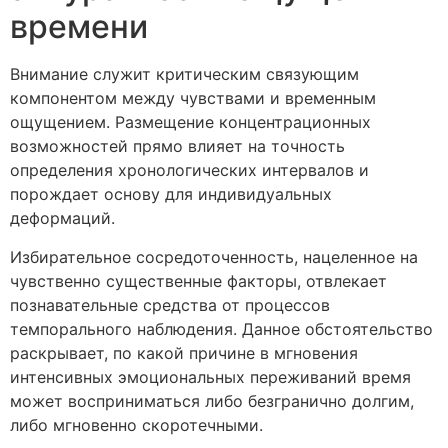
времени
Внимание служит критическим связующим
компонентом между чувствами и временным
ощущением. Размещение концентрационных
возможностей прямо влияет на точность
определения хронологических интервалов и
порождает основу для индивидуальных
деформаций.
Избирательное сосредоточенность, нацеленное на
чувственно существенные факторы, отвлекает
познавательные средства от процессов
темпорального наблюдения. Данное обстоятельство
раскрывает, по какой причине в мгновения
интенсивных эмоциональных переживаний время
может восприниматься либо безгранично долгим,
либо мгновенно скоротечными.