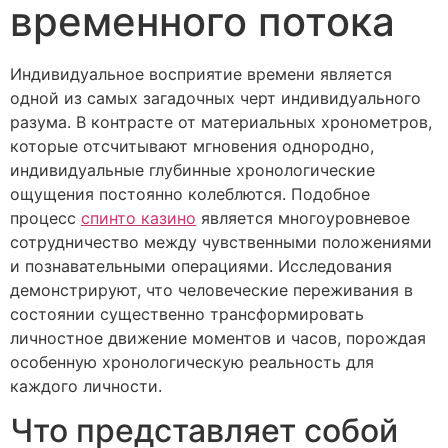
временного потока
Индивидуальное восприятие времени является
одной из самых загадочных черт индивидуального
разума. В контрасте от материальных хронометров,
которые отсчитывают мгновения однородно,
индивидуальные глубинные хронологические
ощущения постоянно колеблются. Подобное
процесс
спинто казино
является многоуровневое
сотрудничество между чувственными положениями
и познавательными операциями. Исследования
демонстрируют, что человеческие переживания в
состоянии существенно трансформировать
личностное движение моментов и часов, порождая
особенную хронологическую реальность для
каждого личности.
Что представляет собой