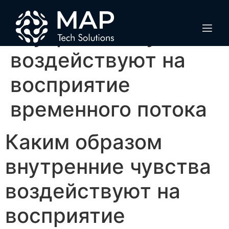
Каким образом
внутренние чувства
воздействуют на
восприятие
временного потока
Каким образом
внутренние чувства
воздействуют на
восприятие