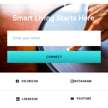
Smart Living Starts Here
.
CONNECT
FACEBOOK
INSTAGRAM
YOUTUBE
LINKEDIN