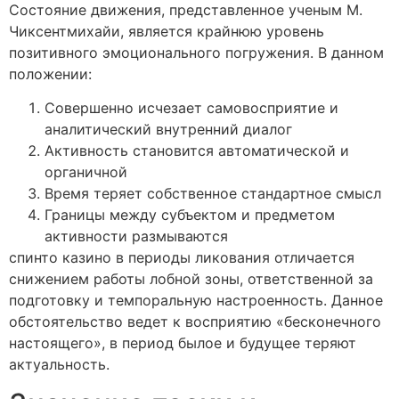
Состояние движения, представленное ученым М.
Чиксентмихайи, является крайнюю уровень
позитивного эмоционального погружения. В данном
положении:
Совершенно исчезает самовосприятие и
аналитический внутренний диалог
Активность становится автоматической и
органичной
Время теряет собственное стандартное смысл
Границы между субъектом и предметом
активности размываются
спинто казино в периоды ликования отличается
снижением работы лобной зоны, ответственной за
подготовку и темпоральную настроенность. Данное
обстоятельство ведет к восприятию «бесконечного
настоящего», в период былое и будущее теряют
актуальность.