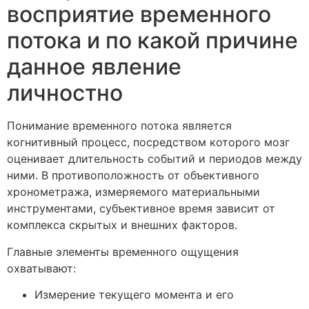
восприятие временного
потока и по какой причине
данное явление
личностно
Понимание временного потока является
когнитивный процесс, посредством которого мозг
оценивает длительность событий и периодов между
ними. В противоположность от объективного
хронометража, измеряемого материальными
инструментами, субъективное время зависит от
комплекса скрытых и внешних факторов.
Главные элементы временного ощущения
охватывают:
Измерение текущего момента и его