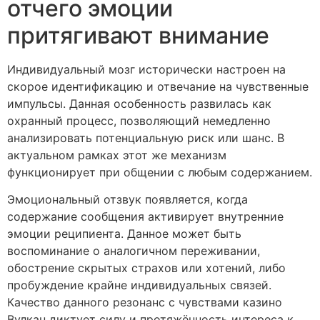
отчего эмоции
притягивают внимание
Индивидуальный мозг исторически настроен на
скорое идентификацию и отвечание на чувственные
импульсы. Данная особенность развилась как
охранный процесс, позволяющий немедленно
анализировать потенциальную риск или шанс. В
актуальном рамках этот же механизм
функционирует при общении с любым содержанием.
Эмоциональный отзвук появляется, когда
содержание сообщения активирует внутренние
эмоции реципиента. Данное может быть
воспоминание о аналогичном переживании,
обострение скрытых страхов или хотений, либо
пробуждение крайне индивидуальных связей.
Качество данного резонанс с чувствами казино
Вулкан диктует силу и протяжённость интереса к