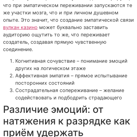
что при эмпатическом переживании запускаются те
же участки мозга, что и при личном душевном
опыте. Это значит, что создание эмпатической связи
вулкан казино
может буквально заставить
аудиторию ощутить то же, что переживает
создатель, создавая прямую чувственную
соединение.
Когнитивная сочувствие – понимание эмоций
других на логическом этаже
Аффективная эмпатия – прямое испытывание
посторонних состояний
Сострадательная сопереживание – желание
содействовать и подбодрить страдающего
Различие эмоций: от
натяжения к разрядке как
приём удержать