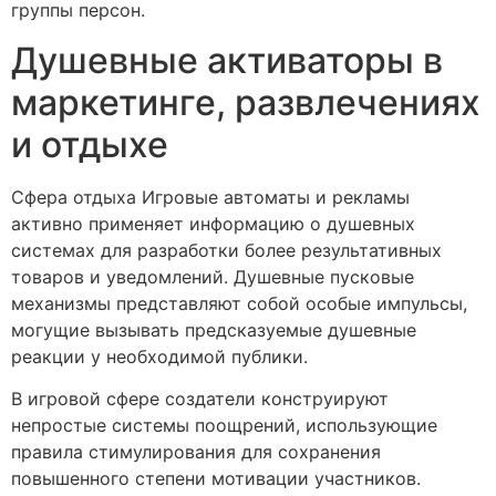
группы персон.
Душевные активаторы в
маркетинге, развлечениях
и отдыхе
Сфера отдыха Игровые автоматы и рекламы
активно применяет информацию о душевных
системах для разработки более результативных
товаров и уведомлений. Душевные пусковые
механизмы представляют собой особые импульсы,
могущие вызывать предсказуемые душевные
реакции у необходимой публики.
В игровой сфере создатели конструируют
непростые системы поощрений, использующие
правила стимулирования для сохранения
повышенного степени мотивации участников.