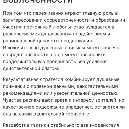
При том что переживания играют главную роль в
заинтересовании сосредоточенности и образовании
участия, постоянный любопытство нуждается в
равновесия между душевным воздействием и
рациональной ценностью содержания.
Исключительно душевные призывы могут завлечь
сосредоточенность, но не могут обеспечить
продолжительную преданность без усиления
действительной благом.
Результативная стратегия комбинирует душевные
приманки с полезной данными, действительными
рекомендациями или увеселительной ценностью.
Чувства распахивают врата к интересу зрителей, но
качественное содержание определяет, останется ли
она на связи в длительной горизонте.
Разработка тактики стабильного взаимодействия