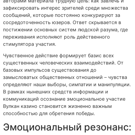
авторами материала трудную цель: как завлечь и
зафиксировать интерес зрителей среди множества
сообщений, которые постоянно конкурируют за
сосредоточенность юзеров. Ответ скрывается в
постижении основных систем людской разума, где
переживания исполняют роль действенного
стимулятора участия.
Чувственное действие формирует базис всех
существенных человеческих взаимодействий. От
базовых импульсов существования до
замысловатых общественных отношений – чувства
определяют наши выборы, симпатии и манипуляции.
В рамках нынешних средств информации и
коммуникаций осознание эмоциональное участие
Вулкан казино становится жизненно важным
способностью для обретения победы.
Эмоциональный резонанс: