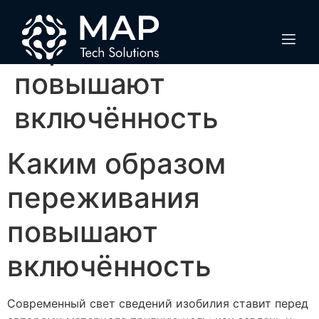
Каким образом
переживания
повышают
включённость
Каким образом
переживания
повышают
включённость
Современный свет сведений изобилия ставит перед