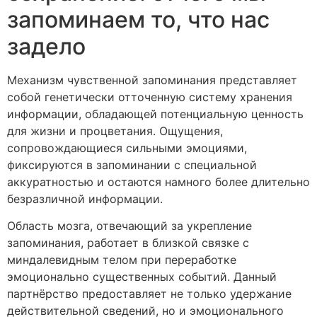
запоминаем то, что нас
задело
Механизм чувственной запоминания представляет
собой генетически отточенную систему хранения
информации, обладающей потенциальную ценность
для жизни и процветания. Ощущения,
сопровождающиеся сильными эмоциями,
фиксируются в запоминании с специальной
аккуратностью и остаются намного более длительно
безразличной информации.
Область мозга, отвечающий за укрепление
запоминания, работает в близкой связке с
миндалевидным телом при переработке
эмоционально существенных событий. Данный
партнёрство предоставляет не только удержание
действительной сведений, но и эмоционального