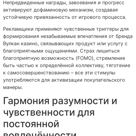
Непредвиденные награды, завоевания и прогресс
активируют дофаминовую механизм, создавая
устойчивую привязанность от игрового процесса.
Рекламщики применяют чувственные триггеры для
формирования незабываемые впечатления от бренда
Вулкан казино, связывающих продукт или услугу с
благоприятными ощущениями. Страх лишиться
благоприятную возможность (FOMO), стремление
быть частью к определённой коллективу, тяготение
к самосовершенствованию – все эти стимулы
употребляются для активизации покупательского
манеры.
Гармония разумности и
чувственности для
постоянной
вовлечённости