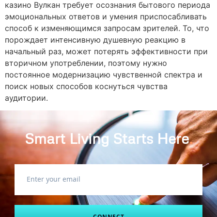
казино Вулкан требует осознания бытового периода
эмоциональных ответов и умения приспосабливать
способ к изменяющимся запросам зрителей. То, что
порождает интенсивную душевную реакцию в
начальный раз, может потерять эффективности при
вторичном употреблении, поэтому нужно
постоянное модернизацию чувственной спектра и
поиск новых способов коснуться чувства
аудитории.
Smart Living Starts Here
.