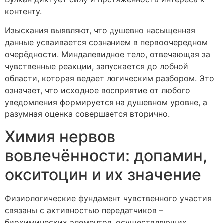
контенту.
Изыскания выявляют, что душевно насыщенная
данные усваивается сознанием в первоочередном
очерёдности. Миндалевидное тело, отвечающая за
чувственные реакции, запускается до лобной
области, которая ведает логическим разбором. Это
означает, что исходное восприятие от любого
уведомления формируется на душевном уровне, а
разумная оценка совершается вторично.
Химия нервов
вовлечённости: допамин,
окситоцин и их значение
Физиологические фундамент чувственного участия
связаны с активностью передатчиков –
биохимических элементов, осуществляющих