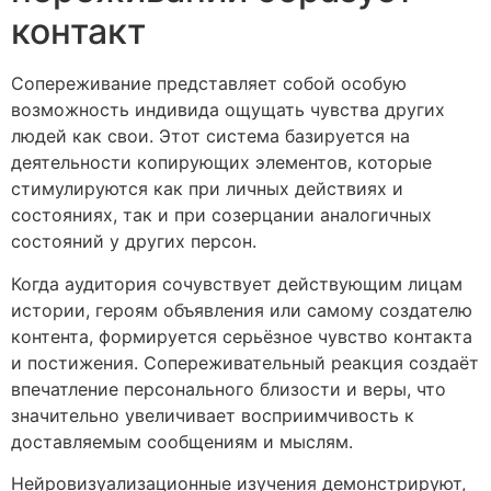
контакт
Сопереживание представляет собой особую
возможность индивида ощущать чувства других
людей как свои. Этот система базируется на
деятельности копирующих элементов, которые
стимулируются как при личных действиях и
состояниях, так и при созерцании аналогичных
состояний у других персон.
Когда аудитория сочувствует действующим лицам
истории, героям объявления или самому создателю
контента, формируется серьёзное чувство контакта
и постижения. Сопереживательный реакция создаёт
впечатление персонального близости и веры, что
значительно увеличивает восприимчивость к
доставляемым сообщениям и мыслям.
Нейровизуализационные изучения демонстрируют,