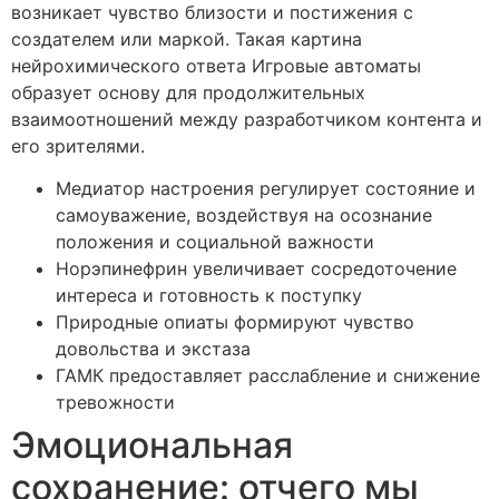
возникает чувство близости и постижения с
создателем или маркой. Такая картина
нейрохимического ответа Игровые автоматы
образует основу для продолжительных
взаимоотношений между разработчиком контента и
его зрителями.
Медиатор настроения регулирует состояние и
самоуважение, воздействуя на осознание
положения и социальной важности
Норэпинефрин увеличивает сосредоточение
интереса и готовность к поступку
Природные опиаты формируют чувство
довольства и экстаза
ГАМК предоставляет расслабление и снижение
тревожности
Эмоциональная
сохранение: отчего мы