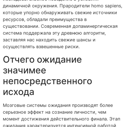
динамичной окружения. Прародители homo sapiens,
которые упорно обнаруживать свежие источники
ресурсов, обладали преимущества в
существовании. Современная допаминергическая
система поддержала эту древнюю алгоритм,
заставляя нас находить свежие шансы и
осуществлять взвешенные риски.
Отчего ожидание
значимее
непосредственного
исхода
Мозговые системы ожидания производят более
серьезное эффект на сознание личности, чем
момент достижения действительного финала. Этап
ожидания характеризуется интенсивной работой