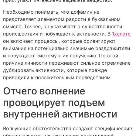
приступают интенсивно выделять вещество.
Необходимо понимать, что дофамин не
представляет элементом радости в буквальном
смысле. Точнее, он указывает о существенности
происшествия и побуждает к активности. В
1хслотс
он включает процессы, которые ориентируют
внимание на потенциально значимые раздражители
и побуждают систему к их получению. По этой
причине личности переживают сильное стремление
дублировать активности, которые прежде
приводили к положительным последствиям.
Отчего волнение
провоцирует подъем
внутренней активности
Волнующие обстоятельства создают специфические
обстоятельства для активации дофаминовой