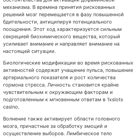
механизма. В времена принятия рискованных
решений мозг перемещается в фазу повышенной
бдительности, антиципируя потенциального
поощрения. Этот ход характеризуется сильным
секрецией биохимического вещества, который
усиливает внимание и направляет внимание на
настоящей ситуации.
Биологические модификации во время рискованных
активностей содержат учащение пульса, повышение
артериального показателя и рост количества
гормона стресса. Личность становится крайне
чувствительным к окружающим факторам и
подготовленным к мгновенным ответам в 1xslots
casino.
Волнение также активирует области головного
мозга, причастные за обработку эмоций и
осуществление выборов. Лимбическое тело