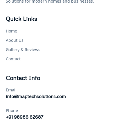
Solutions for modern homes and businesses.
Quick Links
Home
About Us
Gallery & Reviews
Contact
Contact Info
Email
info@maptechsolutions.com
Phone
+91 98986 62687