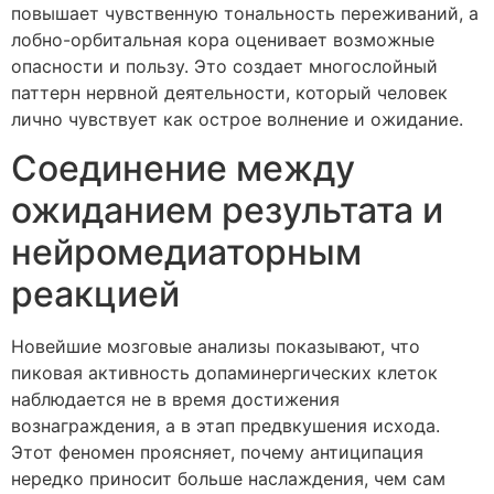
повышает чувственную тональность переживаний, а
лобно-орбитальная кора оценивает возможные
опасности и пользу. Это создает многослойный
паттерн нервной деятельности, который человек
лично чувствует как острое волнение и ожидание.
Соединение между
ожиданием результата и
нейромедиаторным
реакцией
Новейшие мозговые анализы показывают, что
пиковая активность допаминергических клеток
наблюдается не в время достижения
вознаграждения, а в этап предвкушения исхода.
Этот феномен проясняет, почему антиципация
нередко приносит больше наслаждения, чем сам