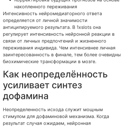
накопленного переживания
Интенсивность нейромедиаторного ответа
определяется от личной значимости
антиципируемого результата. В 1xslots она
регулирует интенсивность нейронной реакции в
связи от личных предпочтений и жизненного
переживания индивида. Чем интенсивнее личная
заинтересованность в финале, тем более очевидны
биохимические трансформации в мозге.
Как неопределённость
усиливает синтез
дофамина
Неопределенность исхода служит мощным
стимулом для дофаминовой механизма. Когда
результат случая ожидаем, нейронная