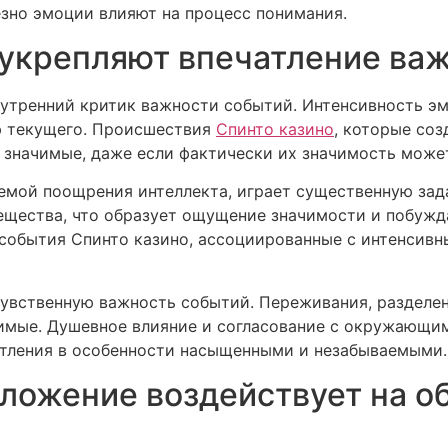
езно эмоции влияют на процесс понимания.
 укрепляют впечатление ва
нутренний критик важности событий. Интенсивность 
ю текущего. Происшествия
Спинто казино
, которые со
 значимые, даже если фактически их значимость може
темой поощрения интеллекта, играет существенную зад
щества, что образует ощущение значимости и побужд
события Спинто казино, ассоциированные с интенсивн
чувственную важность событий. Переживания, разделе
имые. Душевное влияние и согласование с окружающи
атления в особенности насыщенными и незабываемыми.
ложение воздействует на о