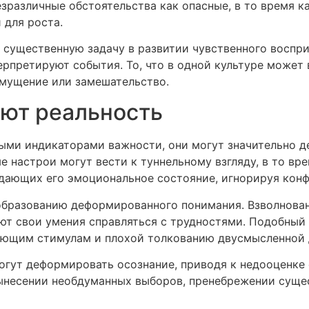
различные обстоятельства как опасные, в то время как
 для роста.
существенную задачу в развитии чувственного воспри
рпретируют события. То, что в одной культуре может 
мущение или замешательство.
яют реальность
ыми индикаторами важности, они могут значительно 
настрои могут вести к туннельному взгляду, в то вре
ждающих его эмоциональное состояние, игнорируя кон
образованию деформированного понимания. Взволнова
ают свои умения справляться с трудностями. Подобны
ающим стимулам и плохой толкованию двусмысленной 
гут деформировать осознание, приводя к недооценке
ынесении необдуманных выборов, пренебрежении суще