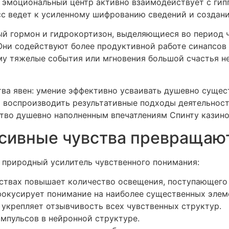
 эмоциональный центр активно взаимодействует с гип
с ведет к усиленному шифрованию сведений и создани
ый гормон и гидрокортизон, выделяющиеся во период
Они содействуют более продуктивной работе синапсо
му тяжелые события или мгновения большой счастья не
тва явен: умение эффективно усваивать душевно суще
и воспроизводить результативные подходы деятельнос
ство душевно наполненным впечатлениям Спинту казино
сивные чувства превращают
 природный усилитель чувственного понимания:
твах повышает количество освещения, поступающего 
кусирует понимание на наиболее существенных элемен
укрепляет отзывчивость всех чувственных структур.
мпульсов в нейронной структуре.