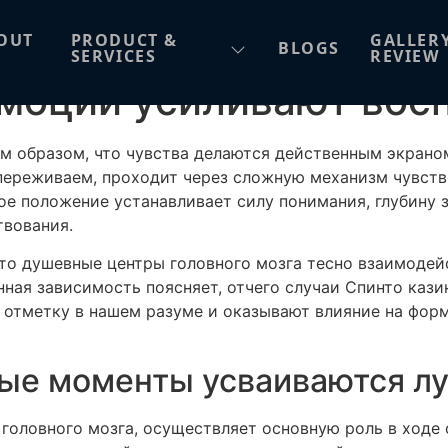
моции усиливают вос
OUT
PRODUCT &
GALLER
BLOGS
SERVICES
REVIEW
моции усиливают вос
м образом, что чувства делаются действенным экрано
ереживаем, проходит через сложную механизм чувстве
ое положение устанавливает силу понимания, глубину
твования.
то душевные центры головного мозга тесно взаимодей
нная зависимость поясняет, отчего случаи Спинто каз
 отметку в нашем разуме и оказывают влияние на фор
ые моменты усваиваются л
головного мозга, осуществляет основную роль в ходе 