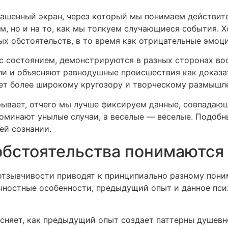
ашенный экран, через который мы понимаем действите
м, но и на то, как мы толкуем случающиеся события. 
х обстоятельств, в то время как отрицательные эмоц
 состоянием, демонстрируются в разных сторонах во
али и объясняют равнодушные происшествия как доказ
ет более широкому кругозору и творческому размышлен
рывает, отчего мы лучше фиксируем данные, совпада
поминают унылые случаи, а веселые — веселые. Подоб
ей сознании.
бстоятельства понимаются
отзывчивости приводят к принципиально разному пон
личностные особенности, предыдущий опыт и данное п
сняет, как предыдущий опыт создает паттерны душевн