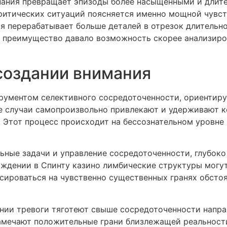
ания превращает эпизоды более насыщенными и длит
критических ситуаций поясняется именно мощной чувст
я перерабатывает больше деталей в отрезок длительн
е преимущество давало возможность скорее анализиро
создании внимания
ументом селективного сосредоточенности, ориентиру
 случаи самопроизвольно привлекают и удерживают к
 Этот процесс происходит на бессознательном уровне 
ьные задачи и управление сосредоточенности, глубоко
ждении в Спинту казино лимбические структуры могут 
сироваться на чувственно существенных гранях обсто
янии тревоги тяготеют свыше сосредоточенности напра
мечают положительные грани близлежащей реальности.