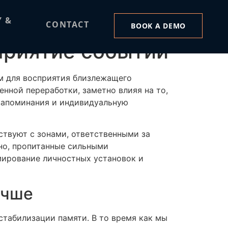
приятие событий
Y &
CONTACT
BOOK A DEMO
приятие событий
м для восприятия близлежащего
нной переработки, заметно влияя на то,
 запоминания и индивидуальную
ствуют с зонами, ответственными за
ино, пропитанные сильными
мирование личностных установок и
учше
стабилизации памяти. В то время как мы