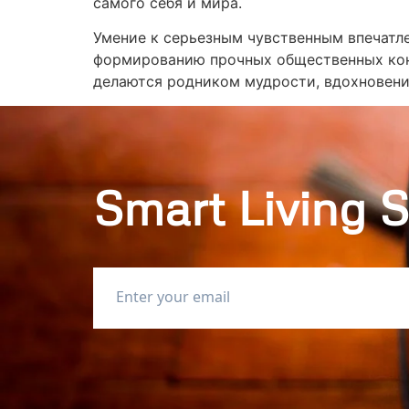
самого себя и мира.
Умение к серьезным чувственным впечатл
формированию прочных общественных конт
делаются родником мудрости, вдохновени
Smart Living S