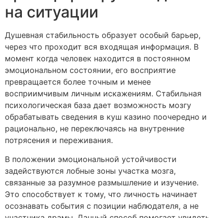
на ситуации
Душевная стабильность образует особый барьер,
через что проходит вся входящая информация. В
момент когда человек находится в постоянном
эмоциональном состоянии, его восприятие
превращается более точным и менее
восприимчивым личным искажениям. Стабильная
психологическая база дает возможность мозгу
обрабатывать сведения в куш казино поочередно и
рационально, не переключаясь на внутренние
потрясения и переживания.
В положении эмоциональной устойчивости
задействуются лобные зоны участка мозга,
связанные за разумное размышление и изучение.
Это способствует к тому, что личность начинает
осознавать события с позиции наблюдателя, а не
участника драмы. Данный способ помогает увидеть