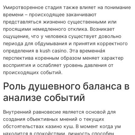
Умиротворенное стадия также влияет на понимание
времени – происходящее заканчивают
представляться жизненно существенными или
просящими немедленного отклика. Возникает
ощущение, что у человека существует довольно
периода для обдумывания и принятия корректного
определения в kush casino. Эта временнáя
перспектива коренным образом меняет характер
восприятия и ослабляет уровень давления от
происходящих событий.
Роль душевного баланса в
анализе событий
Внутренний равновесие является основой для
создания объективных мнений о текущих
обстоятельствах казино куш. В момент когда ум
находится в спокойствии, личность способен