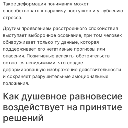
Такое деформация понимания может
способствовать к параличу поступков и углублению
стресса.
Другим проявлением расстроенного спокойствия
выступает выборочное осознание, при том человек
обнаруживает только ту данные, которая
поддерживает его негативные прогнозы или
опасения. Позитивные аспекты обстоятельств
остаются невидимыми, что создает
деформированную изображение действительности
и сохраняет разрушительные эмоциональные
положения.
Как душевное равновесие
воздействует на принятие
решений