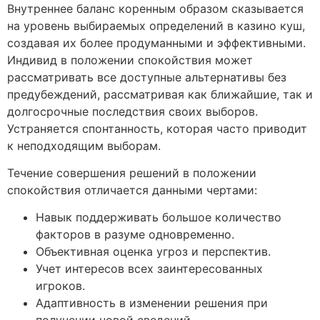
Внутреннее баланс коренным образом сказывается
на уровень выбираемых определений в казино куш,
создавая их более продуманными и эффективными.
Индивид в положении спокойствия может
рассматривать все доступные альтернативы без
предубеждений, рассматривая как ближайшие, так и
долгосрочные последствия своих выборов.
Устраняется спонтанность, которая часто приводит
к неподходящим выборам.
Течение совершения решений в положении
спокойствия отличается данными чертами:
Навык поддерживать большое количество
факторов в разуме одновременно.
Объективная оценка угроз и перспектив.
Учет интересов всех заинтересованных
игроков.
Адаптивность в изменении решения при