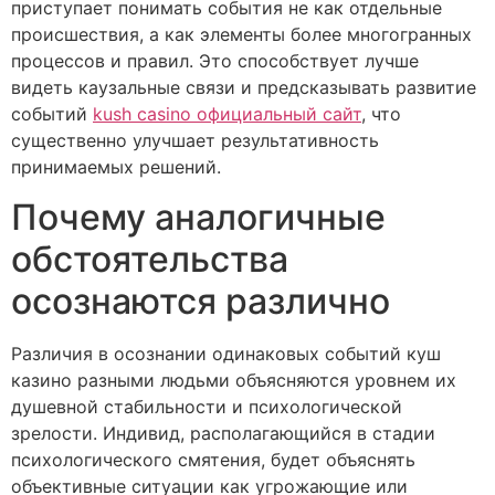
приступает понимать события не как отдельные
происшествия, а как элементы более многогранных
процессов и правил. Это способствует лучше
видеть каузальные связи и предсказывать развитие
событий
kush casino официальный сайт
, что
существенно улучшает результативность
принимаемых решений.
Почему аналогичные
обстоятельства
осознаются различно
Различия в осознании одинаковых событий куш
казино разными людьми объясняются уровнем их
душевной стабильности и психологической
зрелости. Индивид, располагающийся в стадии
психологического смятения, будет объяснять
объективные ситуации как угрожающие или