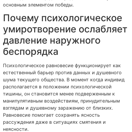
основным элементом победы.
Почему психологическое
умиротворение ослабляет
давление наружного
беспорядка
Психологическое равновесие функционирует как
естественный барьер против данных и душевного
шума текущего общества. В момент когда индивид
располагается в положении психологической
тишины, он становится менее подверженным к
манипулятивным воздействиям, принудительным
взглядам и душевному заражению от близких.
Равновесие помогает сохранять ясность
рассуждения даже в ситуациях смятения и
неясности.