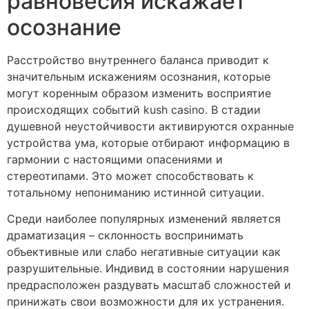
равновесия искажает
осознание
Расстройство внутреннего баланса приводит к
значительным искажениям осознания, которые
могут коренным образом изменить восприятие
происходящих событий kush casino. В стадии
душевной неустойчивости активируются охранные
устройства ума, которые отбирают информацию в
гармонии с настоящими опасениями и
стереотипами. Это может способствовать к
тотальному непониманию истинной ситуации.
Среди наиболее популярных изменений является
драматизация – склонность воспринимать
объективные или слабо негативные ситуации как
разрушительные. Индивид в состоянии нарушения
предрасположен раздувать масштаб сложностей и
принижать свои возможности для их устранения.