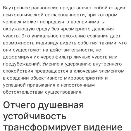
Внутреннее равновесие представляет собой стадию
психологической согласованности, при котором
человек может непредвзято воспринимать
окружающую среду без чрезмерного давления
чувств. Это уникальное положение сознания дает
возможность индивиду видеть события такими, что
они существуют на действительности, не
деформируя их через фильтр личных чувств или
предубеждений. Умение к удержанию внутреннего
спокойствия превращается в ключевым элементом
в создании объективного мировосприятия и
успешной привыкания к непостоянным
обстоятельствам существования.
Отчего душевная
устойчивость
трансформирует видение