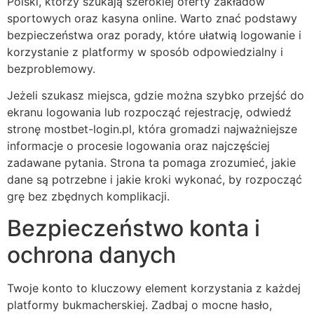
Polski, którzy szukają szerokiej oferty zakładów
sportowych oraz kasyna online. Warto znać podstawy
bezpieczeństwa oraz porady, które ułatwią logowanie i
korzystanie z platformy w sposób odpowiedzialny i
bezproblemowy.
Jeżeli szukasz miejsca, gdzie można szybko przejść do
ekranu logowania lub rozpocząć rejestrację, odwiedź
stronę mostbet-login.pl, która gromadzi najważniejsze
informacje o procesie logowania oraz najczęściej
zadawane pytania. Strona ta pomaga zrozumieć, jakie
dane są potrzebne i jakie kroki wykonać, by rozpocząć
grę bez zbędnych komplikacji.
Bezpieczeństwo konta i
ochrona danych
Twoje konto to kluczowy element korzystania z każdej
platformy bukmacherskiej. Zadbaj o mocne hasło,