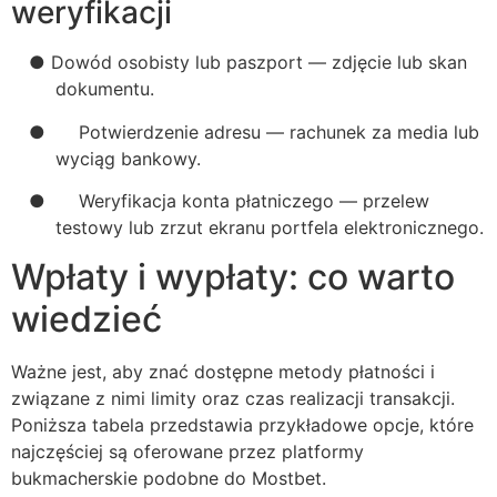
weryfikacji
● Dowód osobisty lub paszport — zdjęcie lub skan
dokumentu.
● Potwierdzenie adresu — rachunek za media lub
wyciąg bankowy.
● Weryfikacja konta płatniczego — przelew
testowy lub zrzut ekranu portfela elektronicznego.
Wpłaty i wypłaty: co warto
wiedzieć
Ważne jest, aby znać dostępne metody płatności i
związane z nimi limity oraz czas realizacji transakcji.
Poniższa tabela przedstawia przykładowe opcje, które
najczęściej są oferowane przez platformy
bukmacherskie podobne do Mostbet.