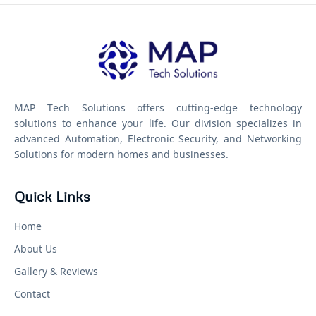
MAP Tech Solutions offers cutting-edge technology
solutions to enhance your life. Our division specializes in
advanced Automation, Electronic Security, and Networking
Solutions for modern homes and businesses.
Quick Links
Home
About Us
Gallery & Reviews
Contact