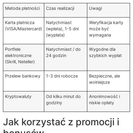
Metoda płatności
Czas realizacji
Uwagi
Karta płatnicza
Natychmiast
Weryfikacja karty
(VISA/Mastercard)
(wpłata), 1-5 dni
może być
(wypłata)
wymagana
Portfele
Natychmiast / do
Wygodne dla
elektroniczne
24 godzin
szybkich wypłat
(Skrill, Neteller)
Przelew bankowy
1-3 dni robocze
Bezpieczne, ale
wolniejsze
Kryptowaluty
Od kilku minut do
Anonimowość i
godziny
niskie opłaty
Jak korzystać z promocji i