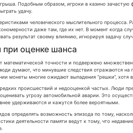
игрыша. Подобным образом, игроки в казино зачастую
ыграть удачу.
еристиками человеческого мыслительного процесса. Р
ономерности даже там, где их нет. В момент когда сл
ывать результат своему влиянию, игнорируя задачу слу
 при оценке шанса
от математической точности и подвержено множествен
 люди думают, что минувшие следствия отражаются на 
ании монеты многие ожидают выпадения “решки”, хотя 
 редких происшествий и недооценкой частых. Люди п
оценивать угрозу автомобильной аварии. Это осуществ
внее удерживаются и кажутся более вероятными.
идов определять возможность эпизода по тому, наскол
стики деятельности памяти ведут к тому, что недавни
е.