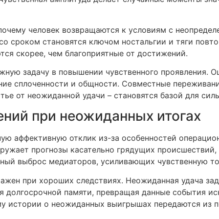
почему человек возвращаются к условиям с неопредел
о сроком становятся ключом ностальгии и тяги повто
тся скорее, чем благоприятные от достижений.
жную задачу в повышении чувственного проявления. 
ие сплоченности и общности. Совместные переживания
тье от неожиданной удачи – становятся базой для сил
ений при неожиданных итогах
ую аффективную отклик из-за особенностей операцио
ружает прогнозы касательно грядущих происшествий, 
щный выброс медиаторов, усиливающих чувственную то
жен при хороших следствиях. Неожиданная удача зад
я долгосрочной памяти, превращая данные события и
у истории о неожиданных выигрышах передаются из по