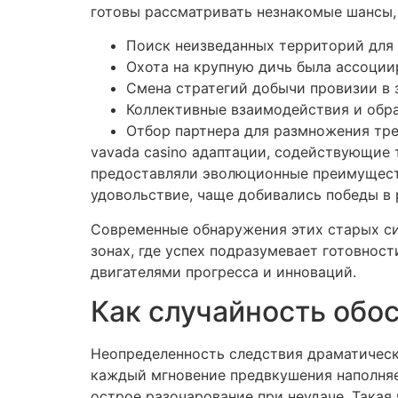
готовы рассматривать незнакомые шансы,
Поиск неизведанных территорий для 
Охота на крупную дичь была ассоции
Смена стратегий добычи провизии в 
Коллективные взаимодействия и обр
Отбор партнера для размножения тр
vavada casino адаптации, содействующие 
предоставляли эволюционные преимуществ
удовольствие, чаще добивались победы в 
Современные обнаружения этих старых си
зонах, где успех подразумевает готовнос
двигателями прогресса и инноваций.
Как случайность обо
Неопределенность следствия драматическ
каждый мгновение предвкушения наполняе
острое разочарование при неудаче. Такая