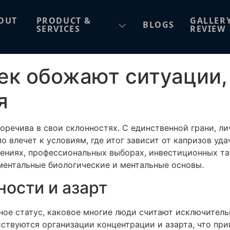
век обожают ситуации,
OUT
PRODUCT &
GALLER
BLOGS
SERVICES
REVIEW
я
век обожают ситуации,
я
оречива в свои склонностях. С единственной грани, ли
о влечет к условиям, где итог зависит от капризов уда
чениях, профессиональных выборах, инвестиционных т
ментальные биологические и ментальные основы.
ности и азарт
ое статус, каковое многие люди считают исключительн
ствуются организации концентрации и азарта, что пр