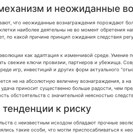
механизм и неожиданные в
вают, что неожиданные вознаграждения порождают бо
летки наиболее деятельны не во момент обретения наг
ет, по какой причине принцип ожидания следствия рег
эволюции как адаптация к изменчивой среде. Умение п
ать свежие ключи провизии, партнеров и убежища. Со
реде игр, инвестиций и других форм актуального “отыс
ается не на абсолютную величину вознаграждения, а н
удача приносит существенно больше радости, чем пр
сть обстоятельств с значительной неясностью следств
тенденции к риску
ельств с неизвестным исходом обладают прочные эвол
ялись такие особи, что могли приспосабливаться к н