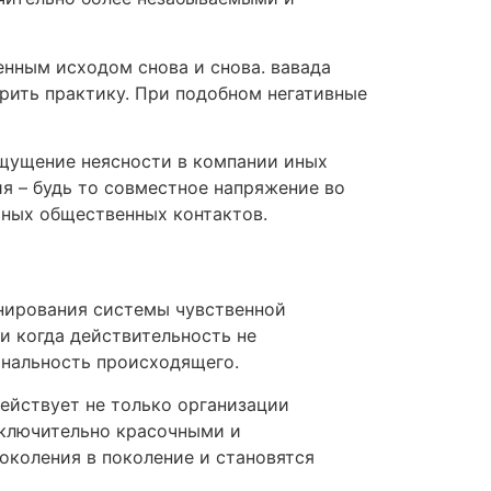
енным исходом снова и снова. вавада
рить практику. При подобном негативные
Ощущение неясности в компании иных
 – будь то совместное напряжение во
ьных общественных контактов.
нирования системы чувственной
и когда действительность не
нальность происходящего.
ействует не только организации
сключительно красочными и
коления в поколение и становятся