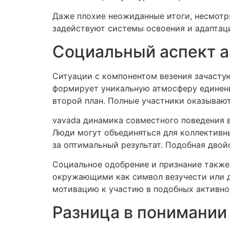
Даже плохие неожиданные итоги, несмотр
задействуют системы освоения и адаптац
Социальный аспект 
Ситуации с компонентом везения зачасту
формирует уникальную атмосферу единени
второй план. Полные участники оказывают
vavada динамика совместного поведения в
Люди могут объединяться для коллективн
за оптимальный результат. Подобная двой
Социальное одобрение и признание также
окружающими как символ везучести или д
мотивацию к участию в подобных активно
Разница в понимании