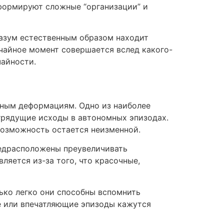
 формируют сложные “организации” и
азум естественным образом находит
учайное момент совершается вслед какого-
чайности.
ным деформациям. Одно из наиболее
грядущие исходы в автономных эпизодах.
возможность остается неизменной.
редрасположены преувеличивать
ляется из-за того, что красочные,
ько легко они способны вспомнить
е или впечатляющие эпизоды кажутся