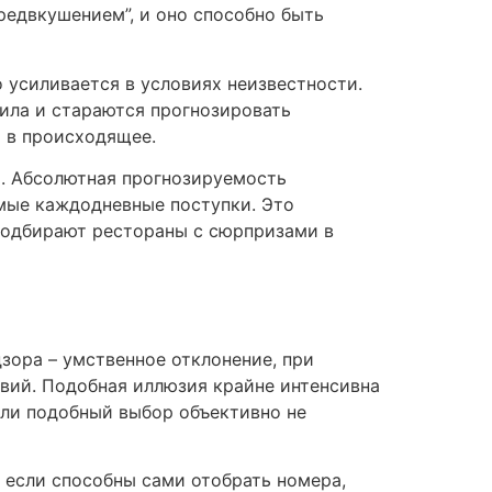
едвкушением”, и оно способно быть
о усиливается в условиях неизвестности.
ила и стараются прогнозировать
 в происходящее.
. Абсолютная прогнозируемость
амые каждодневные поступки. Это
подбирают рестораны с сюрпризами в
зора – умственное отклонение, при
вий. Подобная иллюзия крайне интенсивна
сли подобный выбор объективно не
 если способны сами отобрать номера,