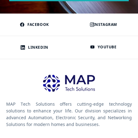
FACEBOOK
INSTAGRAM
YOUTUBE
LINKEDIN
MAP Tech Solutions offers cutting-edge technology
solutions to enhance your life. Our division specializes in
advanced Automation, Electronic Security, and Networking
Solutions for modern homes and businesses.