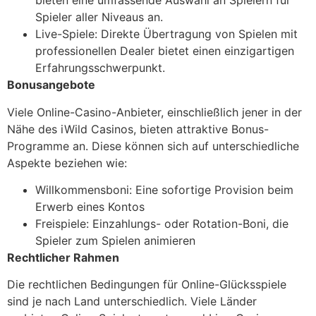
bieten eine umfassende Auswahl an Spielern für
Spieler aller Niveaus an.
Live-Spiele: Direkte Übertragung von Spielen mit
professionellen Dealer bietet einen einzigartigen
Erfahrungsschwerpunkt.
Bonusangebote
Viele Online-Casino-Anbieter, einschließlich jener in der
Nähe des iWild Casinos, bieten attraktive Bonus-
Programme an. Diese können sich auf unterschiedliche
Aspekte beziehen wie:
Willkommensboni: Eine sofortige Provision beim
Erwerb eines Kontos
Freispiele: Einzahlungs- oder Rotation-Boni, die
Spieler zum Spielen animieren
Rechtlicher Rahmen
Die rechtlichen Bedingungen für Online-Glücksspiele
sind je nach Land unterschiedlich. Viele Länder