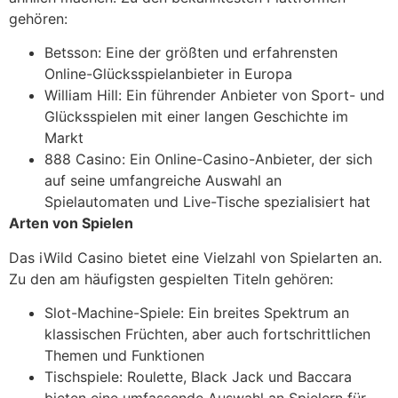
gehören:
Betsson: Eine der größten und erfahrensten
Online-Glücksspielanbieter in Europa
William Hill: Ein führender Anbieter von Sport- und
Glücksspielen mit einer langen Geschichte im
Markt
888 Casino: Ein Online-Casino-Anbieter, der sich
auf seine umfangreiche Auswahl an
Spielautomaten und Live-Tische spezialisiert hat
Arten von Spielen
Das iWild Casino bietet eine Vielzahl von Spielarten an.
Zu den am häufigsten gespielten Titeln gehören:
Slot-Machine-Spiele: Ein breites Spektrum an
klassischen Früchten, aber auch fortschrittlichen
Themen und Funktionen
Tischspiele: Roulette, Black Jack und Baccara