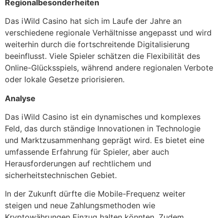
Regionalbesonderheiten
Das iWild Casino hat sich im Laufe der Jahre an
verschiedene regionale Verhältnisse angepasst und wird
weiterhin durch die fortschreitende Digitalisierung
beeinflusst. Viele Spieler schätzen die Flexibilität des
Online-Glücksspiels, während andere regionalen Verbote
oder lokale Gesetze priorisieren.
Analyse
Das iWild Casino ist ein dynamisches und komplexes
Feld, das durch ständige Innovationen in Technologie
und Marktzusammenhang geprägt wird. Es bietet eine
umfassende Erfahrung für Spieler, aber auch
Herausforderungen auf rechtlichem und
sicherheitstechnischen Gebiet.
In der Zukunft dürfte die Mobile-Frequenz weiter
steigen und neue Zahlungsmethoden wie
Kryptowährungen Einzug halten könnten. Zudem