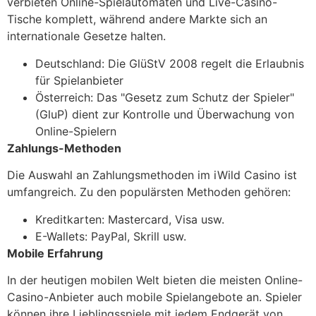
verbieten Online-Spielautomaten und Live-Casino-
Tische komplett, während andere Markte sich an
internationale Gesetze halten.
Deutschland: Die GlüStV 2008 regelt die Erlaubnis
für Spielanbieter
Österreich: Das "Gesetz zum Schutz der Spieler"
(GluP) dient zur Kontrolle und Überwachung von
Online-Spielern
Zahlungs-Methoden
Die Auswahl an Zahlungsmethoden im iWild Casino ist
umfangreich. Zu den populärsten Methoden gehören:
Kreditkarten: Mastercard, Visa usw.
E-Wallets: PayPal, Skrill usw.
Mobile Erfahrung
In der heutigen mobilen Welt bieten die meisten Online-
Casino-Anbieter auch mobile Spielangebote an. Spieler
können ihre Lieblingsspiele mit jedem Endgerät von