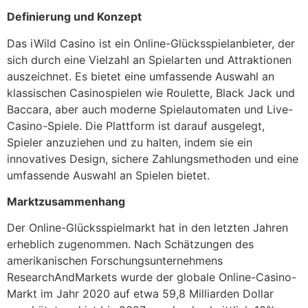
Definierung und Konzept
Das iWild Casino ist ein Online-Glücksspielanbieter, der
sich durch eine Vielzahl an Spielarten und Attraktionen
auszeichnet. Es bietet eine umfassende Auswahl an
klassischen Casinospielen wie Roulette, Black Jack und
Baccara, aber auch moderne Spielautomaten und Live-
Casino-Spiele. Die Plattform ist darauf ausgelegt,
Spieler anzuziehen und zu halten, indem sie ein
innovatives Design, sichere Zahlungsmethoden und eine
umfassende Auswahl an Spielen bietet.
Marktzusammenhang
Der Online-Glücksspielmarkt hat in den letzten Jahren
erheblich zugenommen. Nach Schätzungen des
amerikanischen Forschungsunternehmens
ResearchAndMarkets wurde der globale Online-Casino-
Markt im Jahr 2020 auf etwa 59,8 Milliarden Dollar