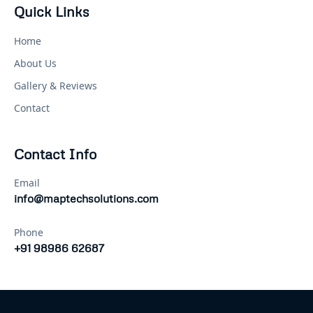
Quick Links
Home
About Us
Gallery & Reviews
Contact
Contact Info
Email
info@maptechsolutions.com
Phone
+91 98986 62687