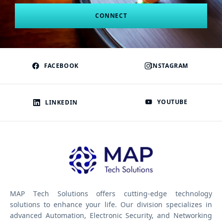
CONNECT
FACEBOOK
INSTAGRAM
YOUTUBE
LINKEDIN
MAP Tech Solutions offers cutting-edge technology
solutions to enhance your life. Our division specializes in
advanced Automation, Electronic Security, and Networking