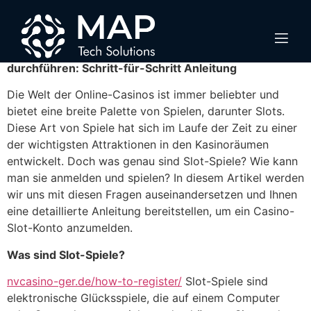
how to register
Kasino-Slot-Anmeldung auf Rechtliche Weise
durchführen: Schritt-für-Schritt Anleitung
Die Welt der Online-Casinos ist immer beliebter und
bietet eine breite Palette von Spielen, darunter Slots.
Diese Art von Spiele hat sich im Laufe der Zeit zu einer
der wichtigsten Attraktionen in den Kasinoräumen
entwickelt. Doch was genau sind Slot-Spiele? Wie kann
man sie anmelden und spielen? In diesem Artikel werden
wir uns mit diesen Fragen auseinandersetzen und Ihnen
eine detaillierte Anleitung bereitstellen, um ein Casino-
Slot-Konto anzumelden.
Was sind Slot-Spiele?
nvcasino-ger.de/how-to-register/
Slot-Spiele sind
elektronische Glücksspiele, die auf einem Computer