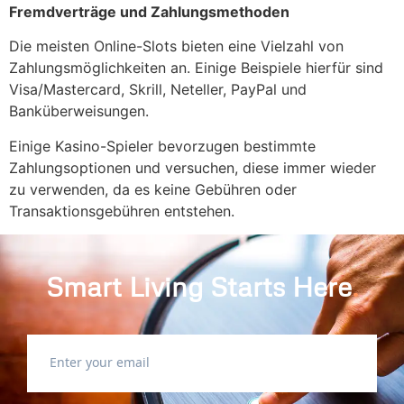
Fremdverträge und Zahlungsmethoden
Die meisten Online-Slots bieten eine Vielzahl von
Zahlungsmöglichkeiten an. Einige Beispiele hierfür sind
Visa/Mastercard, Skrill, Neteller, PayPal und
Banküberweisungen.
Einige Kasino-Spieler bevorzugen bestimmte
Zahlungsoptionen und versuchen, diese immer wieder
zu verwenden, da es keine Gebühren oder
Transaktionsgebühren entstehen.
Smart Living Starts Here
.