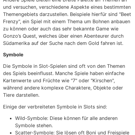
und versuchen, verschiedene Aspekte eines bestimmten
Themengebiets darzustellen. Beispiele hierfür sind "Beet
Frenzy", ein Spiel mit einem Thema um Bohnen anbauen
zu können oder auch das sehr bekannte Game wie
Gonzo’s Quest, welches über einen Abenteurer durch
Südamerika auf der Suche nach dem Gold fahren ist.
Symbole
Die Symbole in Slot-Spielen sind oft von den Themen
des Spiels beeinflusst. Manche Spiele haben einfache
Kartenwerte und Früchte wie "7" oder "Kirschen",
während andere komplexe Charaktere, Objekte oder
Tiere darstellen.
Einige der verbreiteten Symbole in Slots sind:
Wild-Symbole: Diese können für alle anderen
Symbole stehen.
Scatter-Symbole: Sie lösen oft Boni und Freispiele