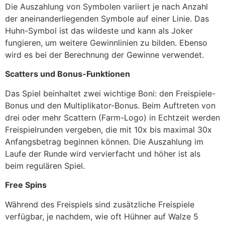
Die Auszahlung von Symbolen variiert je nach Anzahl
der aneinanderliegenden Symbole auf einer Linie. Das
Huhn-Symbol ist das wildeste und kann als Joker
fungieren, um weitere Gewinnlinien zu bilden. Ebenso
wird es bei der Berechnung der Gewinne verwendet.
Scatters und Bonus-Funktionen
Das Spiel beinhaltet zwei wichtige Boni: den Freispiele-
Bonus und den Multiplikator-Bonus. Beim Auftreten von
drei oder mehr Scattern (Farm-Logo) in Echtzeit werden
Freispielrunden vergeben, die mit 10x bis maximal 30x
Anfangsbetrag beginnen können. Die Auszahlung im
Laufe der Runde wird vervierfacht und höher ist als
beim regulären Spiel.
Free Spins
Während des Freispiels sind zusätzliche Freispiele
verfügbar, je nachdem, wie oft Hühner auf Walze 5