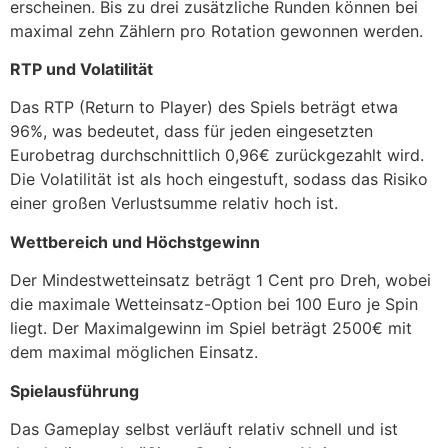
erscheinen. Bis zu drei zusätzliche Runden können bei
maximal zehn Zählern pro Rotation gewonnen werden.
RTP und Volatilität
Das RTP (Return to Player) des Spiels beträgt etwa
96%, was bedeutet, dass für jeden eingesetzten
Eurobetrag durchschnittlich 0,96€ zurückgezahlt wird.
Die Volatilität ist als hoch eingestuft, sodass das Risiko
einer großen Verlustsumme relativ hoch ist.
Wettbereich und Höchstgewinn
Der Mindestwetteinsatz beträgt 1 Cent pro Dreh, wobei
die maximale Wetteinsatz-Option bei 100 Euro je Spin
liegt. Der Maximalgewinn im Spiel beträgt 2500€ mit
dem maximal möglichen Einsatz.
Spielausführung
Das Gameplay selbst verläuft relativ schnell und ist