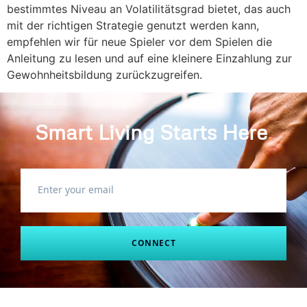
bestimmtes Niveau an Volatilitätsgrad bietet, das auch
mit der richtigen Strategie genutzt werden kann,
empfehlen wir für neue Spieler vor dem Spielen die
Anleitung zu lesen und auf eine kleinere Einzahlung zur
Gewohnheitsbildung zurückzugreifen.
Smart Living Starts Here
.
CONNECT